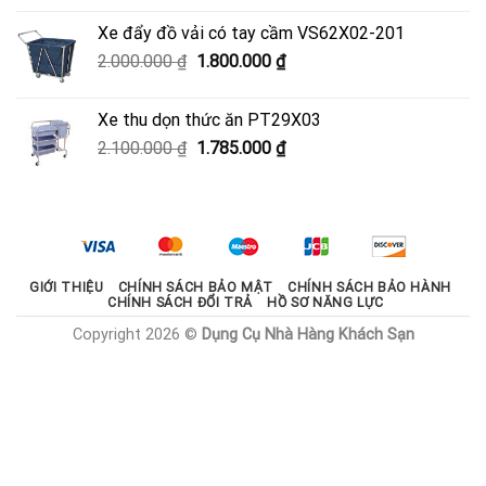
là:
tại
Xe đẩy đồ vải có tay cầm VS62X02-201
950.000 ₫.
là:
Giá
Giá
2.000.000
₫
1.800.000
₫
600.000 ₫.
gốc
hiện
là:
tại
Xe thu dọn thức ăn PT29X03
2.000.000 ₫.
là:
Giá
Giá
2.100.000
₫
1.785.000
₫
1.800.000 ₫.
gốc
hiện
là:
tại
2.100.000 ₫.
là:
1.785.000 ₫.
GIỚI THIỆU
CHÍNH SÁCH BẢO MẬT
CHÍNH SÁCH BẢO HÀNH
CHÍNH SÁCH ĐỔI TRẢ
HỒ SƠ NĂNG LỰC
Copyright 2026 ©
Dụng Cụ Nhà Hàng Khách Sạn