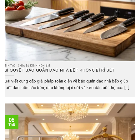
TIN TỨC - CHIA SẺ KINH NGHIỆM
BÍ QUYẾT BẢO QUẢN DAO NHÀ BẾP KHÔNG BỊ RỈ SÉT
Bài viết cung cấp giải pháp toàn diện về bảo quản dao nhà bếp giúp
lưỡi dao luôn sắc bén, dao không bị rỉ sét và kéo dài tuổi thọ của [...]
06
Th8