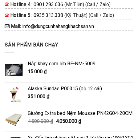
Hotline 4
:
0901.293.636
(Mr Tiền) (Call / Zalo)
Hotline 5 :
0935.313.338
(Kỹ Thuật) (Call / Zalo)
Mail:
info@dungcunhahangkhachsan.vn
SẢN PHẨM BÁN CHẠY
Nắp khay cơm lớn BF-NM-5009
15.000
₫
Alaska Sundae P00315 (bộ 12 cái)
351.000
₫
Giường Extra bed Nệm Mousse PN42G04-20CM
Giá
Giá
4.500.000
₫
4.050.000
₫
gốc
hiện
là:
tại
Xe đẩy làm phòng sắt sơn 1 túi lắp ráp VS61X01