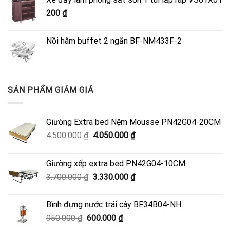
4.500.000 ₫.
là:
200
₫
4.050.000 ₫.
Nồi hâm buffet 2 ngăn BF-NM433F-2
SẢN PHẨM GIẢM GIÁ
Giường Extra bed Nệm Mousse PN42G04-20CM
Giá
Giá
4.500.000
₫
4.050.000
₫
gốc
hiện
là:
tại
Giường xếp extra bed PN42G04-10CM
4.500.000 ₫.
là:
Giá
Giá
3.700.000
₫
3.330.000
₫
4.050.000 ₫.
gốc
hiện
là:
tại
Bình đựng nước trái cây BF34B04-NH
3.700.000 ₫.
là:
Giá
Giá
950.000
₫
600.000
₫
3.330.000 ₫.
gốc
hiện