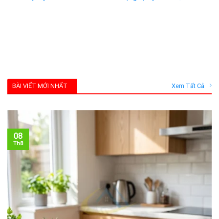
BÀI VIẾT MỚI NHẤT
Xem Tất Cả
08
Th8