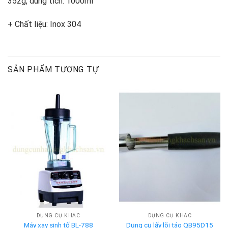
352g, dung tích: 1000ml
+ Chất liệu: Inox 304
SẢN PHẨM TƯƠNG TỰ
DỤNG CỤ KHÁC
DỤNG CỤ KHÁC
Máy xay sinh tố BL-788
Dụng cụ lấy lõi táo QB95D15