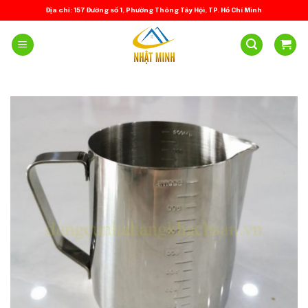
Skip
Địa chỉ: 157 Đường số 1, Phường Thông Tây Hội, TP. Hồ Chí Minh
to
content