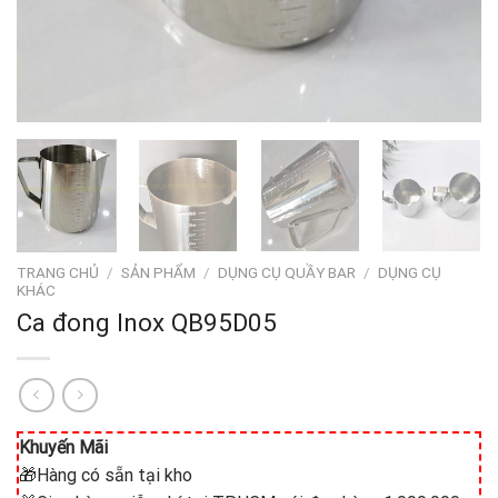
TRANG CHỦ
/
SẢN PHẨM
/
DỤNG CỤ QUẦY BAR
/
DỤNG CỤ
KHÁC
Ca đong Inox QB95D05
Khuyến Mãi
🎁Hàng có sẵn tại kho