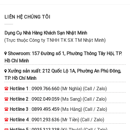
LIÊN HỆ CHÚNG TÔI
Dụng Cụ Nhà Hàng Khách Sạn Nhật Minh
(Trực thuộc Công ty TNHH TK SX TM Nhật Minh)
Showroom: 157 Đường số 1, Phường Thông Tây Hội, TP.
Hồ Chí Minh
Xưởng sản xuất: 212 Quốc Lộ 1A, Phường An Phú Đông,
TP. Hồ Chí Minh
Hotline 1
:
0909.766.660
(Mr Nghĩa) (Call / Zalo)
Hotline 2
:
0902.049.059
(Ms Sang) (Call / Zalo)
Hotline 3
:
0899.495.459
(Ms Hằng) (Call / Zalo)
Hotline 4
:
0901.293.636
(Mr Tiền) (Call / Zalo)
Hotline 5 :
0935.313.338
(Kỹ Thuật) (Call / Zalo)