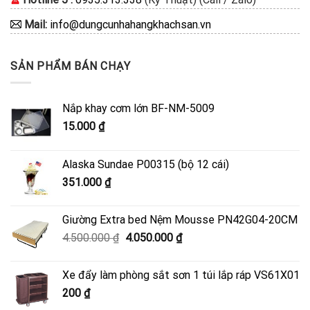
Mail:
info@dungcunhahangkhachsan.vn
SẢN PHẨM BÁN CHẠY
Nắp khay cơm lớn BF-NM-5009
15.000
₫
Alaska Sundae P00315 (bộ 12 cái)
351.000
₫
Giường Extra bed Nệm Mousse PN42G04-20CM
Giá
Giá
4.500.000
₫
4.050.000
₫
gốc
hiện
là:
tại
Xe đẩy làm phòng sắt sơn 1 túi lắp ráp VS61X01
4.500.000 ₫.
là:
200
₫
4.050.000 ₫.