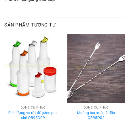
SẢN PHẨM TƯƠNG TỰ
DỤNG CỤ KHÁC
DỤNG CỤ KHÁC
Bình đựng và rót đồ juice pha
Muỗng bar xoắn 2 đầu
chế QB95D09
QB95D02