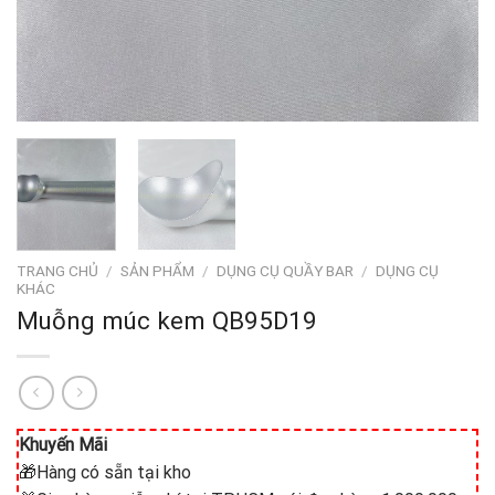
TRANG CHỦ
/
SẢN PHẨM
/
DỤNG CỤ QUẦY BAR
/
DỤNG CỤ
KHÁC
Muỗng múc kem QB95D19
Khuyến Mãi
🎁Hàng có sẵn tại kho