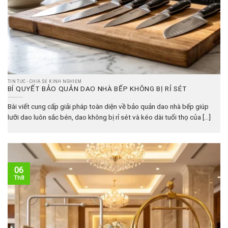
TIN TỨC - CHIA SẺ KINH NGHIỆM
BÍ QUYẾT BẢO QUẢN DAO NHÀ BẾP KHÔNG BỊ RỈ SÉT
Bài viết cung cấp giải pháp toàn diện về bảo quản dao nhà bếp giúp
lưỡi dao luôn sắc bén, dao không bị rỉ sét và kéo dài tuổi thọ của [...]
06
Th8