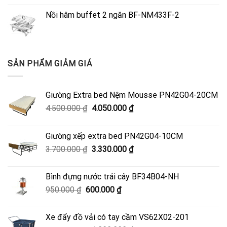
Nồi hâm buffet 2 ngăn BF-NM433F-2
SẢN PHẨM GIẢM GIÁ
Giường Extra bed Nệm Mousse PN42G04-20CM
Giá
Giá
4.500.000
₫
4.050.000
₫
gốc
hiện
là:
tại
Giường xếp extra bed PN42G04-10CM
4.500.000 ₫.
là:
Giá
Giá
3.700.000
₫
3.330.000
₫
4.050.000 ₫.
gốc
hiện
là:
tại
Bình đựng nước trái cây BF34B04-NH
3.700.000 ₫.
là:
Giá
Giá
950.000
₫
600.000
₫
3.330.000 ₫.
gốc
hiện
là:
tại
Xe đẩy đồ vải có tay cầm VS62X02-201
950.000 ₫.
là: