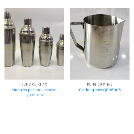
DỤNG CỤ KHÁC
DỤNG CỤ KHÁC
Dụng cụ pha rượu shaker
Ca đong Inox QB95D05
QB95D06