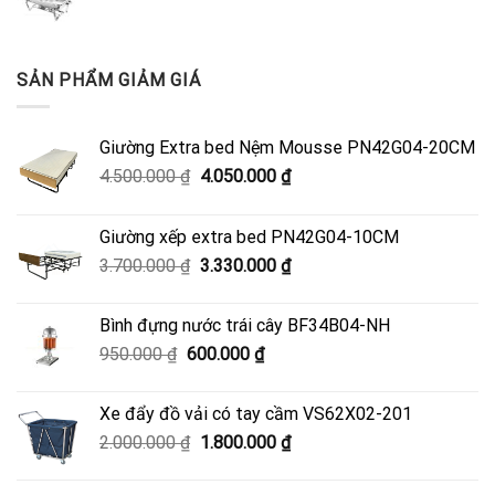
SẢN PHẨM GIẢM GIÁ
Giường Extra bed Nệm Mousse PN42G04-20CM
Giá
Giá
4.500.000
₫
4.050.000
₫
gốc
hiện
là:
tại
Giường xếp extra bed PN42G04-10CM
4.500.000 ₫.
là:
Giá
Giá
3.700.000
₫
3.330.000
₫
4.050.000 ₫.
gốc
hiện
là:
tại
Bình đựng nước trái cây BF34B04-NH
3.700.000 ₫.
là:
Giá
Giá
950.000
₫
600.000
₫
3.330.000 ₫.
gốc
hiện
là:
tại
Xe đẩy đồ vải có tay cầm VS62X02-201
950.000 ₫.
là:
Giá
Giá
2.000.000
₫
1.800.000
₫
600.000 ₫.
gốc
hiện
là:
tại