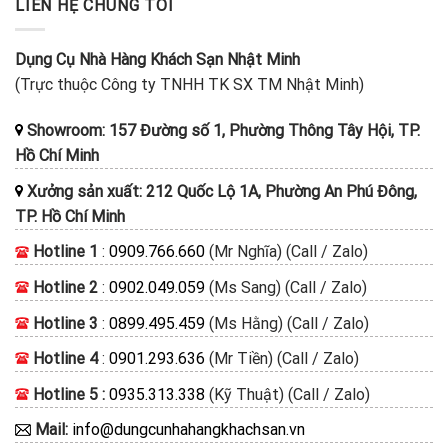
LIÊN HỆ CHÚNG TÔI
Dụng Cụ Nhà Hàng Khách Sạn Nhật Minh
(Trực thuộc Công ty TNHH TK SX TM Nhật Minh)
Showroom: 157 Đường số 1, Phường Thông Tây Hội, TP.
Hồ Chí Minh
Xưởng sản xuất: 212 Quốc Lộ 1A, Phường An Phú Đông,
TP. Hồ Chí Minh
Hotline 1
:
0909.766.660
(Mr Nghĩa) (Call / Zalo)
Hotline 2
:
0902.049.059
(Ms Sang) (Call / Zalo)
Hotline 3
:
0899.495.459
(Ms Hằng) (Call / Zalo)
Hotline 4
:
0901.293.636
(Mr Tiền) (Call / Zalo)
Hotline 5 :
0935.313.338
(Kỹ Thuật) (Call / Zalo)
Mail:
info@dungcunhahangkhachsan.vn