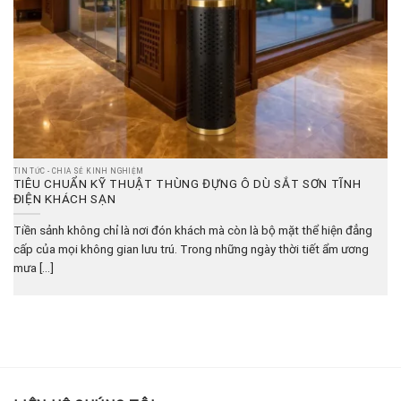
TIN TỨC - CHIA SẺ KINH NGHIỆM
TIÊU CHUẨN KỸ THUẬT THÙNG ĐỰNG Ô DÙ SẮT SƠN TĨNH
ĐIỆN KHÁCH SẠN
Tiền sảnh không chỉ là nơi đón khách mà còn là bộ mặt thể hiện đẳng
cấp của mọi không gian lưu trú. Trong những ngày thời tiết ẩm ương
mưa [...]