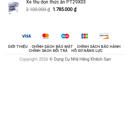
Xe thu dọn thức ăn PT29X03
2.000.000 ₫.
là:
Giá
Giá
2.100.000
₫
1.785.000
₫
1.800.000 ₫.
gốc
hiện
là:
tại
2.100.000 ₫.
là:
1.785.000 ₫.
GIỚI THIỆU
CHÍNH SÁCH BẢO MẬT
CHÍNH SÁCH BẢO HÀNH
CHÍNH SÁCH ĐỔI TRẢ
HỒ SƠ NĂNG LỰC
Copyright 2026 ©
Dụng Cụ Nhà Hàng Khách Sạn