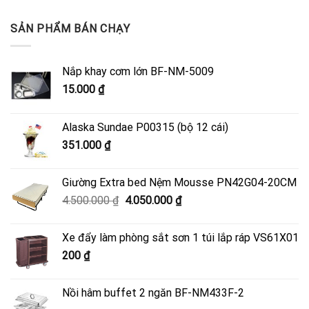
SẢN PHẨM BÁN CHẠY
Nắp khay cơm lớn BF-NM-5009
15.000
₫
Alaska Sundae P00315 (bộ 12 cái)
351.000
₫
Giường Extra bed Nệm Mousse PN42G04-20CM
Giá
Giá
4.500.000
₫
4.050.000
₫
gốc
hiện
là:
tại
Xe đẩy làm phòng sắt sơn 1 túi lắp ráp VS61X01
4.500.000 ₫.
là:
200
₫
4.050.000 ₫.
Nồi hâm buffet 2 ngăn BF-NM433F-2