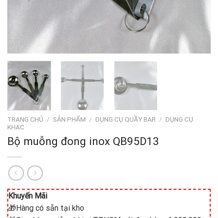
TRANG CHỦ
/
SẢN PHẨM
/
DỤNG CỤ QUẦY BAR
/
DỤNG CỤ
KHÁC
Bộ muỗng đong inox QB95D13
Khuyến Mãi
🎁Hàng có sẵn tại kho