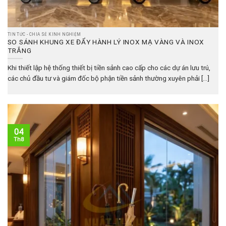
TIN TỨC - CHIA SẺ KINH NGHIỆM
SO SÁNH KHUNG XE ĐẨY HÀNH LÝ INOX MẠ VÀNG VÀ INOX
TRẮNG
Khi thiết lập hệ thống thiết bị tiền sảnh cao cấp cho các dự án lưu trú,
các chủ đầu tư và giám đốc bộ phận tiền sảnh thường xuyên phải [...]
04
Th8