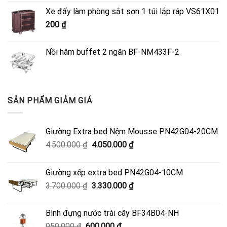
là:
tại
Xe đẩy làm phòng sắt sơn 1 túi lắp ráp VS61X01
4.500.000 ₫.
là:
200
₫
4.050.000 ₫.
Nồi hâm buffet 2 ngăn BF-NM433F-2
SẢN PHẨM GIẢM GIÁ
Giường Extra bed Nệm Mousse PN42G04-20CM
Giá
Giá
4.500.000
₫
4.050.000
₫
gốc
hiện
là:
tại
Giường xếp extra bed PN42G04-10CM
4.500.000 ₫.
là:
Giá
Giá
3.700.000
₫
3.330.000
₫
4.050.000 ₫.
gốc
hiện
là:
tại
Bình đựng nước trái cây BF34B04-NH
3.700.000 ₫.
là:
Giá
Giá
950.000
₫
600.000
₫