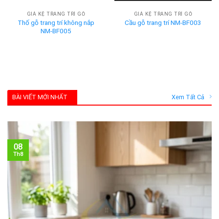
GIÁ KỆ TRANG TRÍ GỖ
GIÁ KỆ TRANG TRÍ GỖ
Thố gỗ trang trí không nắp
Cầu gỗ trang trí NM-BF003
NM-BF005
BÀI VIẾT MỚI NHẤT
Xem Tất Cả
08
Th8