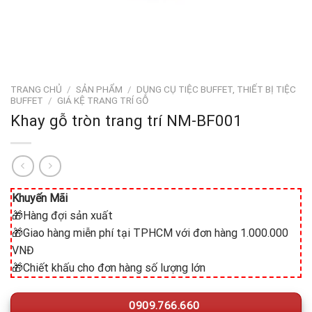
TRANG CHỦ
/
SẢN PHẨM
/
DỤNG CỤ TIỆC BUFFET, THIẾT BỊ TIỆC
BUFFET
/
GIÁ KỆ TRANG TRÍ GỖ
Khay gỗ tròn trang trí NM-BF001
Khuyến Mãi
🎁Hàng đợi sản xuất
🎁Giao hàng miễn phí tại TPHCM với đơn hàng 1.000.000
VNĐ
🎁Chiết khấu cho đơn hàng số lượng lớn
0909.766.660