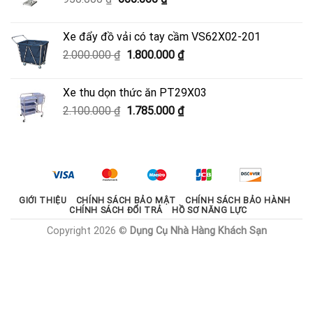
3.330.000 ₫.
gốc
hiện
là:
tại
Xe đẩy đồ vải có tay cầm VS62X02-201
950.000 ₫.
là:
Giá
Giá
2.000.000
₫
1.800.000
₫
600.000 ₫.
gốc
hiện
là:
tại
Xe thu dọn thức ăn PT29X03
2.000.000 ₫.
là:
Giá
Giá
2.100.000
₫
1.785.000
₫
1.800.000 ₫.
gốc
hiện
là:
tại
2.100.000 ₫.
là:
1.785.000 ₫.
GIỚI THIỆU
CHÍNH SÁCH BẢO MẬT
CHÍNH SÁCH BẢO HÀNH
CHÍNH SÁCH ĐỔI TRẢ
HỒ SƠ NĂNG LỰC
Copyright 2026 ©
Dụng Cụ Nhà Hàng Khách Sạn