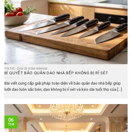
TIN TỨC - CHIA SẺ KINH NGHIỆM
BÍ QUYẾT BẢO QUẢN DAO NHÀ BẾP KHÔNG BỊ RỈ SÉT
Bài viết cung cấp giải pháp toàn diện về bảo quản dao nhà bếp giúp
lưỡi dao luôn sắc bén, dao không bị rỉ sét và kéo dài tuổi thọ của [...]
06
Th8