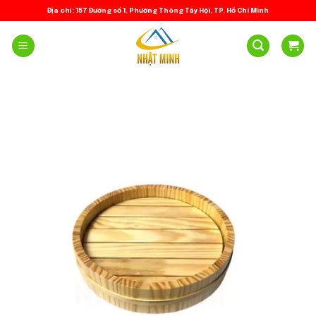
Skip
Địa chỉ: 157 Đường số 1, Phường Thông Tây Hội, TP. Hồ Chí Minh
to
content