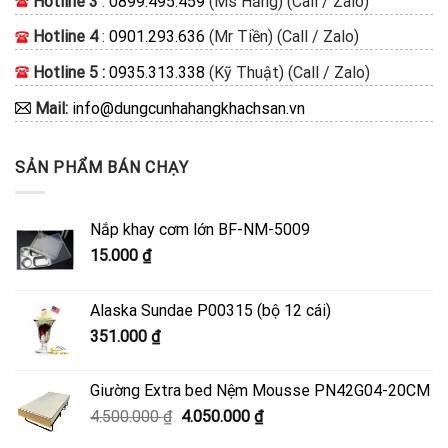
Hotline 3
:
0899.495.459
(Ms Hằng) (Call / Zalo)
Hotline 4
:
0901.293.636
(Mr Tiền) (Call / Zalo)
Hotline 5 :
0935.313.338
(Kỹ Thuật) (Call / Zalo)
Mail:
info@dungcunhahangkhachsan.vn
SẢN PHẨM BÁN CHẠY
Nắp khay cơm lớn BF-NM-5009
15.000
₫
Alaska Sundae P00315 (bộ 12 cái)
351.000
₫
Giường Extra bed Nệm Mousse PN42G04-20CM
Giá
Giá
4.500.000
₫
4.050.000
₫
gốc
hiện