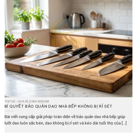
TIN TỨC - CHIA SẺ KINH NGHIỆM
BÍ QUYẾT BẢO QUẢN DAO NHÀ BẾP KHÔNG BỊ RỈ SÉT
Bài viết cung cấp giải pháp toàn diện về bảo quản dao nhà bếp giúp
lưỡi dao luôn sắc bén, dao không bị rỉ sét và kéo dài tuổi thọ của [...]