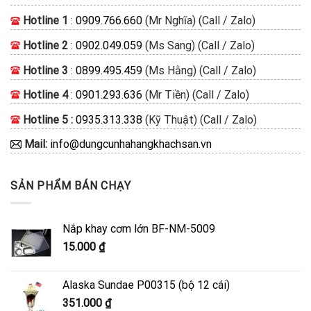
Hotline 1
:
0909.766.660
(Mr Nghĩa) (Call / Zalo)
Hotline 2
:
0902.049.059
(Ms Sang) (Call / Zalo)
Hotline 3
:
0899.495.459
(Ms Hằng) (Call / Zalo)
Hotline 4
:
0901.293.636
(Mr Tiền) (Call / Zalo)
Hotline 5 :
0935.313.338
(Kỹ Thuật) (Call / Zalo)
Mail:
info@dungcunhahangkhachsan.vn
SẢN PHẨM BÁN CHẠY
Nắp khay cơm lớn BF-NM-5009
15.000
₫
Alaska Sundae P00315 (bộ 12 cái)
351.000
₫