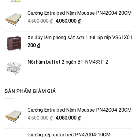
Giường Extra bed Nệm Mousse PN42G04-20CM
Giá
Giá
4.500.000
₫
4.050.000
₫
gốc
hiện
là:
tại
Xe đẩy làm phòng sắt sơn 1 túi lắp ráp VS61X01
4.500.000 ₫.
là:
200
₫
4.050.000 ₫.
Nồi hâm buffet 2 ngăn BF-NM433F-2
SẢN PHẨM GIẢM GIÁ
Giường Extra bed Nệm Mousse PN42G04-20CM
Giá
Giá
4.500.000
₫
4.050.000
₫
gốc
hiện
là:
tại
Giường xếp extra bed PN42G04-10CM
4.500.000 ₫.
là: