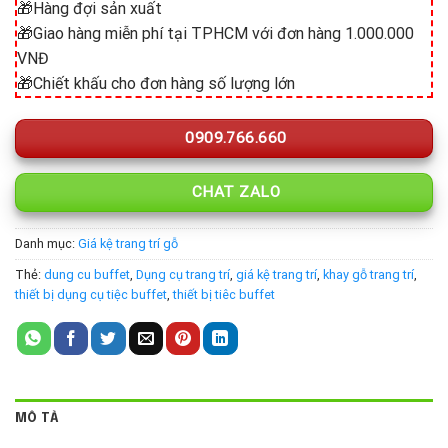
🎁Hàng đợi sản xuất
🎁Giao hàng miễn phí tại TPHCM với đơn hàng 1.000.000
VNĐ
🎁Chiết khấu cho đơn hàng số lượng lớn
0909.766.660
CHAT ZALO
Danh mục:
Giá kệ trang trí gỗ
Thẻ:
dung cu buffet
,
Dụng cụ trang trí
,
giá kệ trang trí
,
khay gỗ trang trí
,
thiết bị dụng cụ tiệc buffet
,
thiết bị tiêc buffet
MÔ TẢ