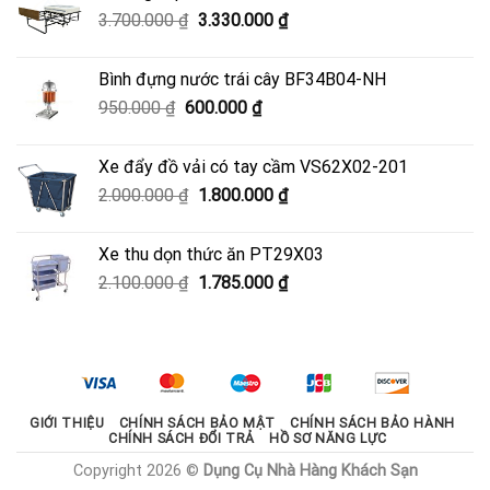
Giá
Giá
3.700.000
₫
3.330.000
₫
4.050.000 ₫.
gốc
hiện
là:
tại
Bình đựng nước trái cây BF34B04-NH
3.700.000 ₫.
là:
Giá
Giá
950.000
₫
600.000
₫
3.330.000 ₫.
gốc
hiện
là:
tại
Xe đẩy đồ vải có tay cầm VS62X02-201
950.000 ₫.
là:
Giá
Giá
2.000.000
₫
1.800.000
₫
600.000 ₫.
gốc
hiện
là:
tại
Xe thu dọn thức ăn PT29X03
2.000.000 ₫.
là:
Giá
Giá
2.100.000
₫
1.785.000
₫
1.800.000 ₫.
gốc
hiện
là:
tại
2.100.000 ₫.
là:
1.785.000 ₫.
GIỚI THIỆU
CHÍNH SÁCH BẢO MẬT
CHÍNH SÁCH BẢO HÀNH
CHÍNH SÁCH ĐỔI TRẢ
HỒ SƠ NĂNG LỰC
Copyright 2026 ©
Dụng Cụ Nhà Hàng Khách Sạn