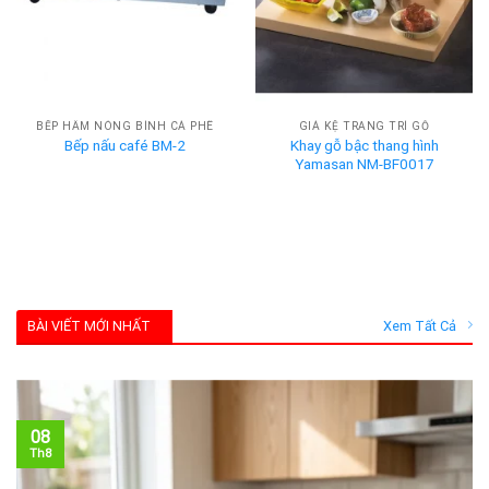
BẾP HÂM NÓNG BÌNH CÀ PHÊ
GIÁ KỆ TRANG TRÍ GỖ
Khay gỗ bậc thang hình
Bếp nấu café BM-2
Yamasan NM-BF0017
BÀI VIẾT MỚI NHẤT
Xem Tất Cả
08
Th8