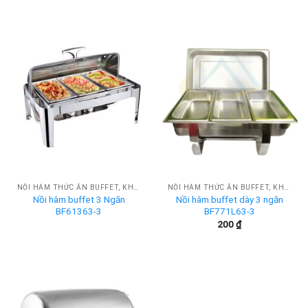
NỒI HÂM THỨC ĂN BUFFET, KHAY HÂM NÓNG BUFFET
NỒI HÂM THỨC ĂN BUFFET, KHAY HÂM NÓNG BUFFET
Nồi hâm buffet 3 Ngăn
Nồi hâm buffet dày 3 ngăn
BF61363-3
BF771L63-3
200
₫