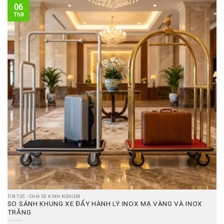
06
Th8
TIN TỨC - CHIA SẺ KINH NGHIỆM
SO SÁNH KHUNG XE ĐẨY HÀNH LÝ INOX MẠ VÀNG VÀ INOX
TRẮNG