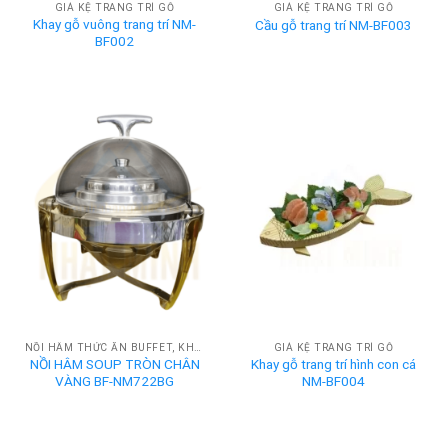
GIÁ KỆ TRANG TRÍ GỖ
GIÁ KỆ TRANG TRÍ GỖ
Khay gỗ vuông trang trí NM-
Cầu gỗ trang trí NM-BF003
BF002
NỒI HÂM THỨC ĂN BUFFET, KHAY HÂM NÓNG BUFFET
GIÁ KỆ TRANG TRÍ GỖ
NỒI HÂM SOUP TRÒN CHÂN
Khay gỗ trang trí hình con cá
VÀNG BF-NM722BG
NM-BF004