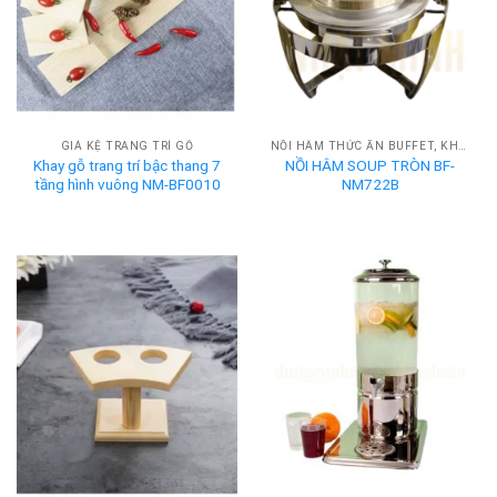
GIÁ KỆ TRANG TRÍ GỖ
NỒI HÂM THỨC ĂN BUFFET, KHAY HÂM NÓNG BUFFET
Khay gỗ trang trí bậc thang 7
NỒI HÂM SOUP TRÒN BF-
tầng hình vuông NM-BF0010
NM722B