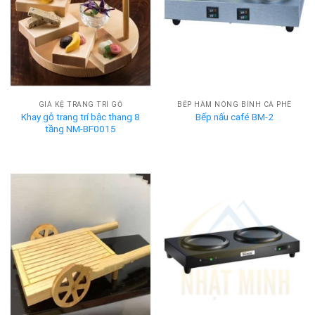
GIÁ KỆ TRANG TRÍ GỖ
BẾP HÂM NÓNG BÌNH CÀ PHÊ
Khay gỗ trang trí bậc thang 8
Bếp nấu café BM-2
tầng NM-BF0015