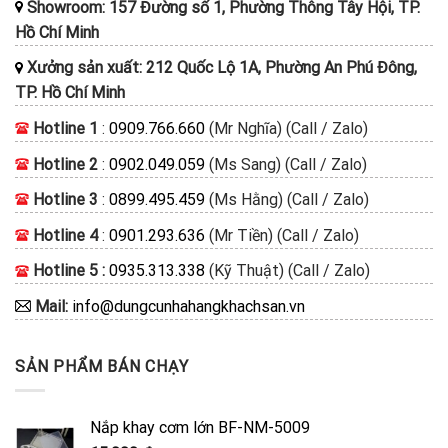
Showroom: 157 Đường số 1, Phường Thông Tây Hội, TP.
Hồ Chí Minh
Xưởng sản xuất: 212 Quốc Lộ 1A, Phường An Phú Đông,
TP. Hồ Chí Minh
Hotline 1
:
0909.766.660
(Mr Nghĩa) (Call / Zalo)
Hotline 2
:
0902.049.059
(Ms Sang) (Call / Zalo)
Hotline 3
:
0899.495.459
(Ms Hằng) (Call / Zalo)
Hotline 4
:
0901.293.636
(Mr Tiền) (Call / Zalo)
Hotline 5 :
0935.313.338
(Kỹ Thuật) (Call / Zalo)
Mail:
info@dungcunhahangkhachsan.vn
SẢN PHẨM BÁN CHẠY
Nắp khay cơm lớn BF-NM-5009