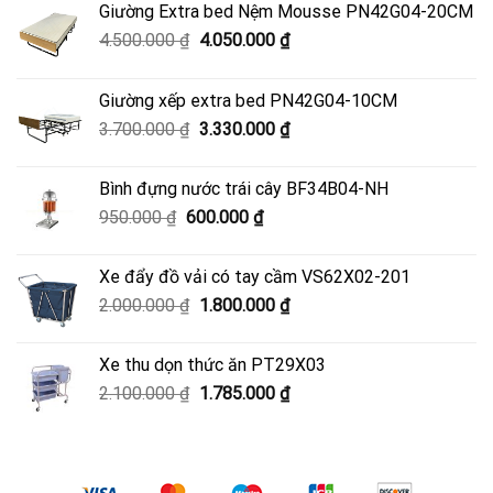
Giường Extra bed Nệm Mousse PN42G04-20CM
Giá
Giá
4.500.000
₫
4.050.000
₫
gốc
hiện
là:
tại
Giường xếp extra bed PN42G04-10CM
4.500.000 ₫.
là:
Giá
Giá
3.700.000
₫
3.330.000
₫
4.050.000 ₫.
gốc
hiện
là:
tại
Bình đựng nước trái cây BF34B04-NH
3.700.000 ₫.
là:
Giá
Giá
950.000
₫
600.000
₫
3.330.000 ₫.
gốc
hiện
là:
tại
Xe đẩy đồ vải có tay cầm VS62X02-201
950.000 ₫.
là:
Giá
Giá
2.000.000
₫
1.800.000
₫
600.000 ₫.
gốc
hiện
là:
tại
Xe thu dọn thức ăn PT29X03
2.000.000 ₫.
là:
Giá
Giá
2.100.000
₫
1.785.000
₫
1.800.000 ₫.
gốc
hiện
là:
tại
2.100.000 ₫.
là:
1.785.000 ₫.