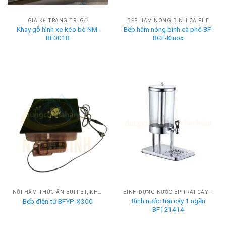
GIÁ KỆ TRANG TRÍ GỖ
BẾP HÂM NÓNG BÌNH CÀ PHÊ
Khay gỗ hình xe kéo bò NM-
Bếp hâm nóng bình cà phê BF-
BF0018
BCF-Kinox
NỒI HÂM THỨC ĂN BUFFET, KHAY HÂM NÓNG BUFFET
BÌNH ĐỰNG NƯỚC ÉP TRÁI CÂY BUFFET
Bình nước trái cây 1 ngăn
Bếp điện từ BFYP-X300
BF121414