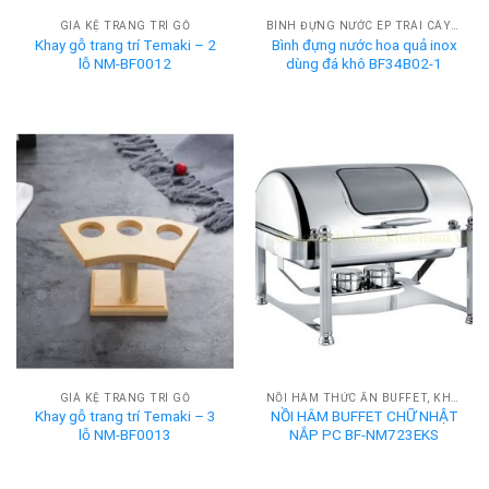
GIÁ KỆ TRANG TRÍ GỖ
BÌNH ĐỰNG NƯỚC ÉP TRÁI CÂY BUFFET
Khay gỗ trang trí Temaki – 2
Bình đựng nước hoa quả inox
lỗ NM-BF0012
dùng đá khô BF34B02-1
GIÁ KỆ TRANG TRÍ GỖ
NỒI HÂM THỨC ĂN BUFFET, KHAY HÂM NÓNG BUFFET
Khay gỗ trang trí Temaki – 3
NỒI HÂM BUFFET CHỮ NHẬT
lỗ NM-BF0013
NẮP PC BF-NM723EKS