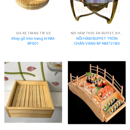
GIÁ KỆ TRANG TRÍ GỖ
NỒI HÂM THỨC ĂN BUFFET, KHAY HÂM NÓNG BUFFET
Khay gỗ tròn trang trí NM-
NỒI HÂM BUFFET TRÒN
BF001
CHÂN VÀNG BF-NM721BG