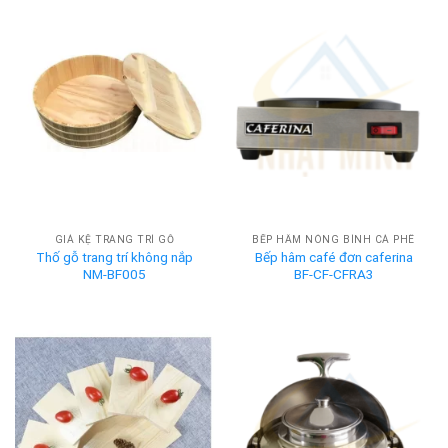
GIÁ KỆ TRANG TRÍ GỖ
BẾP HÂM NÓNG BÌNH CÀ PHÊ
Thố gỗ trang trí không nắp
Bếp hâm café đơn caferina
NM-BF005
BF-CF-CFRA3