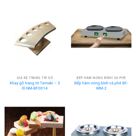
GIÁ KỆ TRANG TRÍ GỖ
BẾP HÂM NÓNG BÌNH CÀ PHÊ
Khay gỗ trang trí Temaki – 5
Bếp hâm nóng bình cà phê BF-
lỗ NM-BF0014
WM-2