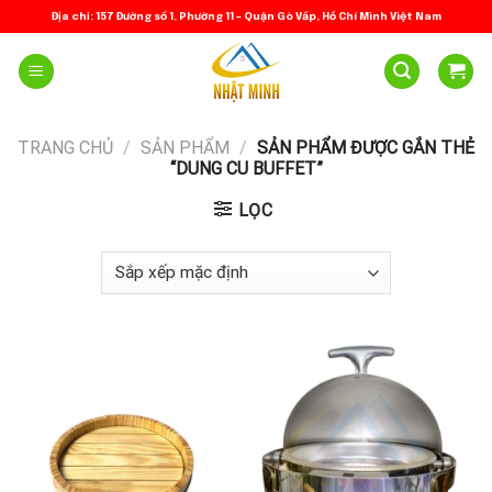
Skip
Địa chỉ: 157 Đường số 1, Phường 11 – Quận Gò Vấp, Hồ Chí Minh Việt Nam
to
content
TRANG CHỦ
/
SẢN PHẨM
/
SẢN PHẨM ĐƯỢC GẮN THẺ
“DUNG CU BUFFET”
LỌC