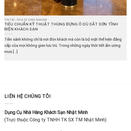
TIN TỨC - CHIA SẺ KINH NGHIỆM
TIÊU CHUẨN KỸ THUẬT THÙNG ĐỰNG Ô DÙ SẮT SƠN TĨNH
ĐIỆN KHÁCH SẠN
Tiền sảnh không chỉ là nơi đón khách mà còn là bộ mặt thể hiện đẳng
cấp của mọi không gian lưu trú. Trong những ngày thời tiết ẩm ương
mưa [...]
LIÊN HỆ CHÚNG TÔI
Dụng Cụ Nhà Hàng Khách Sạn Nhật Minh
(Trực thuộc Công ty TNHH TK SX TM Nhật Minh)