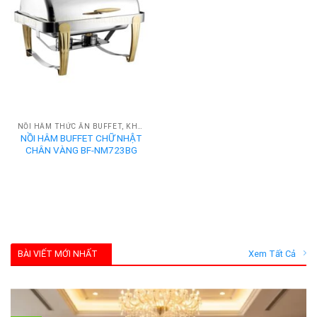
NỒI HÂM THỨC ĂN BUFFET, KHAY HÂM NÓNG BUFFET
NỒI HÂM BUFFET CHỮ NHẬT
CHÂN VÀNG BF-NM723BG
BÀI VIẾT MỚI NHẤT
Xem Tất Cả