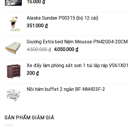
15.000
₫
Alaska Sundae P00315 (bộ 12 cái)
351.000
₫
Giường Extra bed Nệm Mousse PN42G04-20CM
Giá
Giá
4.500.000
₫
4.050.000
₫
gốc
hiện
là:
tại
Xe đẩy làm phòng sắt sơn 1 túi lắp ráp VS61X01
4.500.000 ₫.
là:
200
₫
4.050.000 ₫.
Nồi hâm buffet 2 ngăn BF-NM433F-2
SẢN PHẨM GIẢM GIÁ