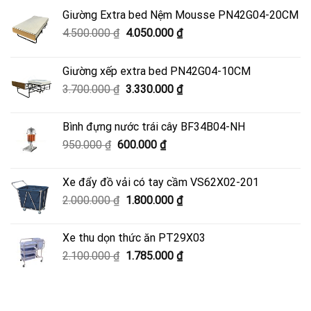
Giường Extra bed Nệm Mousse PN42G04-20CM
Giá
Giá
4.500.000
₫
4.050.000
₫
gốc
hiện
là:
tại
Giường xếp extra bed PN42G04-10CM
4.500.000 ₫.
là:
Giá
Giá
3.700.000
₫
3.330.000
₫
4.050.000 ₫.
gốc
hiện
là:
tại
Bình đựng nước trái cây BF34B04-NH
3.700.000 ₫.
là:
Giá
Giá
950.000
₫
600.000
₫
3.330.000 ₫.
gốc
hiện
là:
tại
Xe đẩy đồ vải có tay cầm VS62X02-201
950.000 ₫.
là:
Giá
Giá
2.000.000
₫
1.800.000
₫
600.000 ₫.
gốc
hiện
là:
tại
Xe thu dọn thức ăn PT29X03
2.000.000 ₫.
là:
Giá
Giá
2.100.000
₫
1.785.000
₫
1.800.000 ₫.
gốc
hiện
là:
tại
2.100.000 ₫.
là: