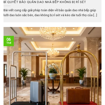
BÍ QUYẾT BẢO QUẢN DAO NHÀ BẾP KHÔNG BỊ RỈ SÉT
Bài viết cung cấp giải pháp toàn diện về bảo quản dao nhà bếp giúp
lưỡi dao luôn sắc bén, dao không bị rỉ sét và kéo dài tuổi thọ của [...]
06
Th8