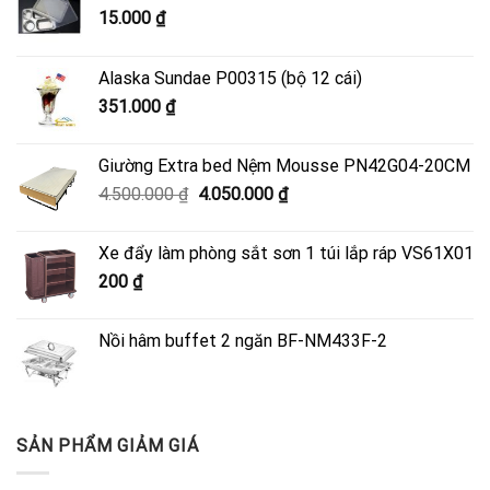
15.000
₫
Alaska Sundae P00315 (bộ 12 cái)
351.000
₫
Giường Extra bed Nệm Mousse PN42G04-20CM
Giá
Giá
4.500.000
₫
4.050.000
₫
gốc
hiện
là:
tại
Xe đẩy làm phòng sắt sơn 1 túi lắp ráp VS61X01
4.500.000 ₫.
là:
200
₫
4.050.000 ₫.
Nồi hâm buffet 2 ngăn BF-NM433F-2
SẢN PHẨM GIẢM GIÁ