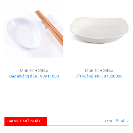
SÀNH SỨ HORECA
SÀNH SỨ HORECA
Gác muỗng đũa 190911000
Dĩa vuông sâu 581820000
BÀI VIẾT MỚI NHẤT
Xem Tất Cả