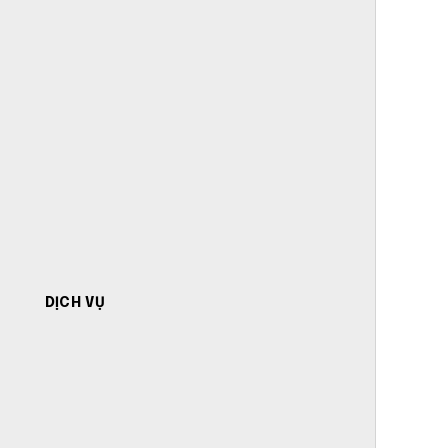
DỊCH VỤ