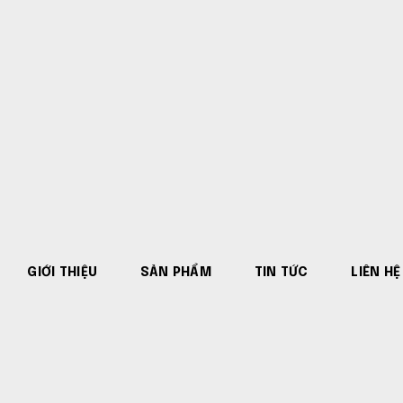
GIỚI THIỆU
SẢN PHẨM
TIN TỨC
LIÊN HỆ