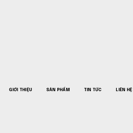
GIỚI THIỆU
SẢN PHẨM
TIN TỨC
LIÊN HỆ