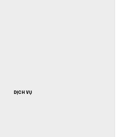
DỊCH VỤ