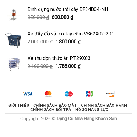
là:
tại
Bình đựng nước trái cây BF34B04-NH
3.700.000 ₫.
là:
Giá
Giá
950.000
₫
600.000
₫
3.330.000 ₫.
gốc
hiện
là:
tại
Xe đẩy đồ vải có tay cầm VS62X02-201
950.000 ₫.
là:
Giá
Giá
2.000.000
₫
1.800.000
₫
600.000 ₫.
gốc
hiện
là:
tại
Xe thu dọn thức ăn PT29X03
2.000.000 ₫.
là:
Giá
Giá
2.100.000
₫
1.785.000
₫
1.800.000 ₫.
gốc
hiện
là:
tại
2.100.000 ₫.
là:
1.785.000 ₫.
GIỚI THIỆU
CHÍNH SÁCH BẢO MẬT
CHÍNH SÁCH BẢO HÀNH
CHÍNH SÁCH ĐỔI TRẢ
HỒ SƠ NĂNG LỰC
Copyright 2026 ©
Dụng Cụ Nhà Hàng Khách Sạn