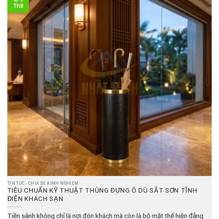
Th8
TIN TỨC - CHIA SẺ KINH NGHIỆM
TIÊU CHUẨN KỸ THUẬT THÙNG ĐỰNG Ô DÙ SẮT SƠN TĨNH
ĐIỆN KHÁCH SẠN
Tiền sảnh không chỉ là nơi đón khách mà còn là bộ mặt thể hiện đẳng