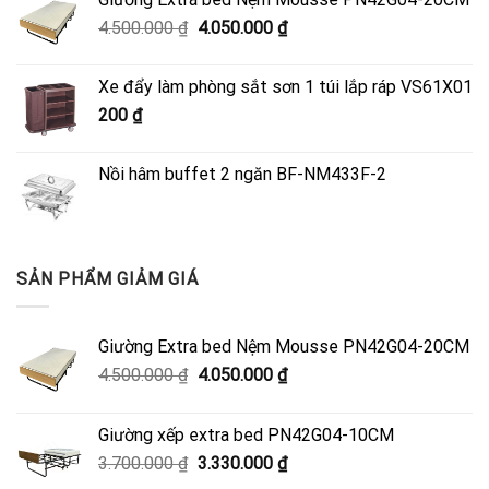
Giá
Giá
4.500.000
₫
4.050.000
₫
gốc
hiện
là:
tại
Xe đẩy làm phòng sắt sơn 1 túi lắp ráp VS61X01
4.500.000 ₫.
là:
200
₫
4.050.000 ₫.
Nồi hâm buffet 2 ngăn BF-NM433F-2
SẢN PHẨM GIẢM GIÁ
Giường Extra bed Nệm Mousse PN42G04-20CM
Giá
Giá
4.500.000
₫
4.050.000
₫
gốc
hiện
là:
tại
Giường xếp extra bed PN42G04-10CM
4.500.000 ₫.
là:
Giá
Giá
3.700.000
₫
3.330.000
₫
4.050.000 ₫.
gốc
hiện