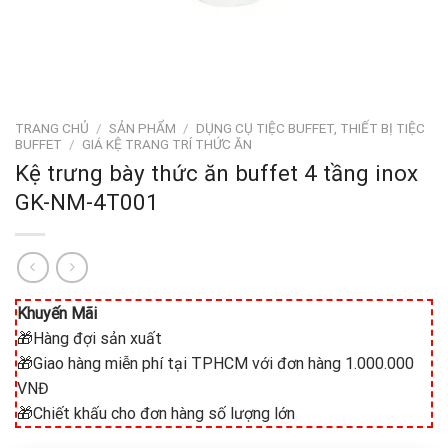
TRANG CHỦ
/
SẢN PHẨM
/
DỤNG CỤ TIỆC BUFFET, THIẾT BỊ TIỆC
BUFFET
/
GIÁ KỆ TRANG TRÍ THỨC ĂN
Kệ trưng bày thức ăn buffet 4 tầng inox
GK-NM-4T001
Khuyến Mãi
🎁Hàng đợi sản xuất
🎁Giao hàng miễn phí tại TPHCM với đơn hàng 1.000.000
VNĐ
🎁Chiết khấu cho đơn hàng số lượng lớn