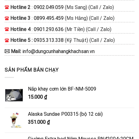
Hotline 2
:
0902.049.059
(Ms Sang) (Call / Zalo)
Hotline 3
:
0899.495.459
(Ms Hằng) (Call / Zalo)
Hotline 4
:
0901.293.636
(Mr Tiền) (Call / Zalo)
Hotline 5 :
0935.313.338
(Kỹ Thuật) (Call / Zalo)
Mail:
info@dungcunhahangkhachsan.vn
SẢN PHẨM BÁN CHẠY
Nắp khay cơm lớn BF-NM-5009
15.000
₫
Alaska Sundae P00315 (bộ 12 cái)
351.000
₫
Giường Extra bed Nệm Mousse PN42G04-20CM