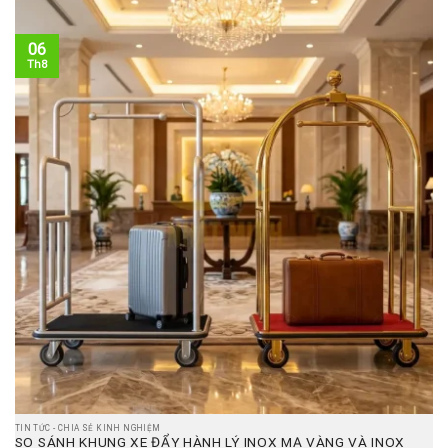
06
Th8
TIN TỨC - CHIA SẺ KINH NGHIỆM
SO SÁNH KHUNG XE ĐẨY HÀNH LÝ INOX MẠ VÀNG VÀ INOX