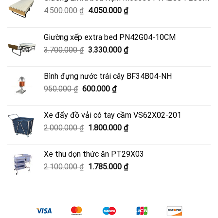
Giá
Giá
4.500.000
₫
4.050.000
₫
gốc
hiện
là:
tại
Giường xếp extra bed PN42G04-10CM
4.500.000 ₫.
là:
Giá
Giá
3.700.000
₫
3.330.000
₫
4.050.000 ₫.
gốc
hiện
là:
tại
Bình đựng nước trái cây BF34B04-NH
3.700.000 ₫.
là:
Giá
Giá
950.000
₫
600.000
₫
3.330.000 ₫.
gốc
hiện
là:
tại
Xe đẩy đồ vải có tay cầm VS62X02-201
950.000 ₫.
là:
Giá
Giá
2.000.000
₫
1.800.000
₫
600.000 ₫.
gốc
hiện
là:
tại
Xe thu dọn thức ăn PT29X03
2.000.000 ₫.
là:
Giá
Giá
2.100.000
₫
1.785.000
₫
1.800.000 ₫.
gốc
hiện
là:
tại
2.100.000 ₫.
là:
1.785.000 ₫.