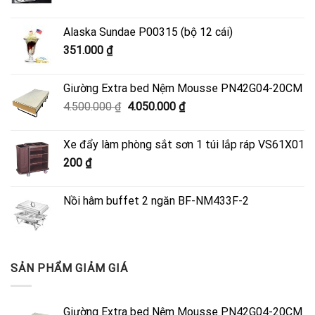
Alaska Sundae P00315 (bộ 12 cái)
351.000
₫
Giường Extra bed Nệm Mousse PN42G04-20CM
Giá
Giá
4.500.000
₫
4.050.000
₫
gốc
hiện
là:
tại
Xe đẩy làm phòng sắt sơn 1 túi lắp ráp VS61X01
4.500.000 ₫.
là:
200
₫
4.050.000 ₫.
Nồi hâm buffet 2 ngăn BF-NM433F-2
SẢN PHẨM GIẢM GIÁ
Giường Extra bed Nệm Mousse PN42G04-20CM