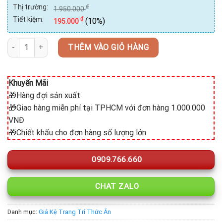
Thị trường:
₫
1.950.000
Tiết kiệm:
₫
(10%)
195.000
Kệ trưng bày thức ăn 3 tầng BF-NM-KB002 số lượng
THÊM VÀO GIỎ HÀNG
Khuyến Mãi
🎁Hàng đợi sản xuất
🎁Giao hàng miễn phí tại TPHCM với đơn hàng 1.000.000
VNĐ
🎁Chiết khấu cho đơn hàng số lượng lớn
0909.766.660
CHAT ZALO
Danh mục:
Giá Kệ Trang Trí Thức Ăn