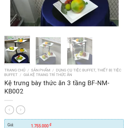
TRANG CHỦ
/
SẢN PHẨM
/
DỤNG CỤ TIỆC BUFFET, THIẾT BỊ TIỆC
BUFFET
/
GIÁ KỆ TRANG TRÍ THỨC ĂN
Kệ trưng bày thức ăn 3 tầng BF-NM-
KB002
Giá:
₫
1.755.000