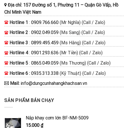
Địa chỉ:
157 Đường số 1, Phường 11
–
Quận Gò Vấp, Hồ
Chí Minh
Việt Nam
Hotline 1
:
0909.766.660
(Mr Nghĩa) (Call / Zalo)
Hotline 2
:
0902.049.059
(Ms Sang) (Call / Zalo)
Hotline 3
:
0899.495.459
(Ms Hằng) (Call / Zalo)
Hotline 4
:
0901.293.636
(Mr Tiền) (Call / Zalo)
Hotline 5
:
0865.049.059
(Ms Thương) (Call / Zalo)
Hotline 6 :
0935.313.338
(Kỹ Thuật) (Call / Zalo)
Mail:
info@dungcunhahangkhachsan.vn
SẢN PHẨM BÁN CHẠY
Nắp khay cơm lớn BF-NM-5009
15.000
₫