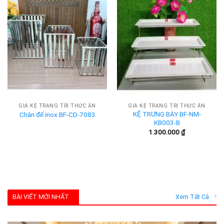
GIÁ KỆ TRANG TRÍ THỨC ĂN
GIÁ KỆ TRANG TRÍ THỨC ĂN
KỆ TRƯNG BÀY BF-NM-
Chân đế inox BF-CD-7083
KB003-B
1.300.000
₫
BÀI VIẾT MỚI NHẤT
Xem Tất Cả