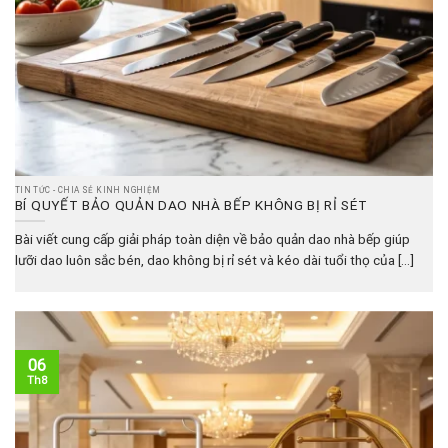
TIN TỨC - CHIA SẺ KINH NGHIỆM
BÍ QUYẾT BẢO QUẢN DAO NHÀ BẾP KHÔNG BỊ RỈ SÉT
Bài viết cung cấp giải pháp toàn diện về bảo quản dao nhà bếp giúp
lưỡi dao luôn sắc bén, dao không bị rỉ sét và kéo dài tuổi thọ của [...]
06
Th8