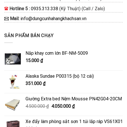
Hotline 5 :
0935.313.338
(Kỹ Thuật) (Call / Zalo)
Mail:
info@dungcunhahangkhachsan.vn
SẢN PHẨM BÁN CHẠY
Nắp khay cơm lớn BF-NM-5009
15.000
₫
Alaska Sundae P00315 (bộ 12 cái)
351.000
₫
Giường Extra bed Nệm Mousse PN42G04-20CM
Giá
Giá
4.500.000
₫
4.050.000
₫
gốc
hiện
là:
tại
Xe đẩy làm phòng sắt sơn 1 túi lắp ráp VS61X01
4.500.000 ₫.
là: