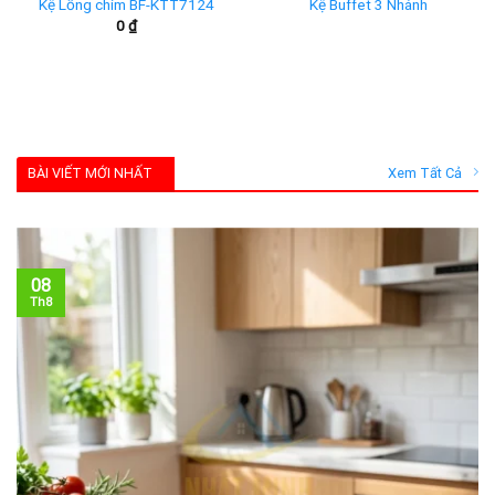
Kệ Lồng chim BF-KTT7124
Kệ Buffet 3 Nhánh
0
₫
BÀI VIẾT MỚI NHẤT
Xem Tất Cả
08
Th8