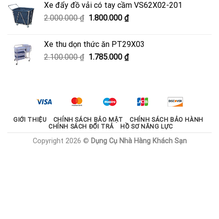
Xe đẩy đồ vải có tay cầm VS62X02-201
950.000 ₫.
là:
Giá
Giá
2.000.000
₫
1.800.000
₫
600.000 ₫.
gốc
hiện
là:
tại
Xe thu dọn thức ăn PT29X03
2.000.000 ₫.
là:
Giá
Giá
2.100.000
₫
1.785.000
₫
1.800.000 ₫.
gốc
hiện
là:
tại
2.100.000 ₫.
là:
1.785.000 ₫.
GIỚI THIỆU
CHÍNH SÁCH BẢO MẬT
CHÍNH SÁCH BẢO HÀNH
CHÍNH SÁCH ĐỔI TRẢ
HỒ SƠ NĂNG LỰC
Copyright 2026 ©
Dụng Cụ Nhà Hàng Khách Sạn