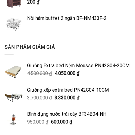
200
₫
4.050.000 ₫.
Nồi hâm buffet 2 ngăn BF-NM433F-2
SẢN PHẨM GIẢM GIÁ
Giường Extra bed Nệm Mousse PN42G04-20CM
Giá
Giá
4.500.000
₫
4.050.000
₫
gốc
hiện
là:
tại
Giường xếp extra bed PN42G04-10CM
4.500.000 ₫.
là:
Giá
Giá
3.700.000
₫
3.330.000
₫
4.050.000 ₫.
gốc
hiện
là:
tại
Bình đựng nước trái cây BF34B04-NH
3.700.000 ₫.
là:
Giá
Giá
950.000
₫
600.000
₫
3.330.000 ₫.
gốc
hiện
là:
tại