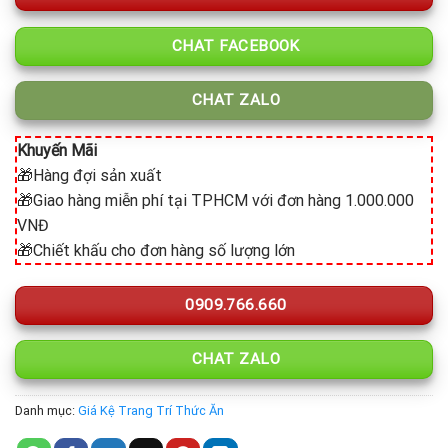
CHAT FACEBOOK
CHAT ZALO
Khuyến Mãi
🎁Hàng đợi sản xuất
🎁Giao hàng miễn phí tại TPHCM với đơn hàng 1.000.000
VNĐ
🎁Chiết khấu cho đơn hàng số lượng lớn
0909.766.660
CHAT ZALO
Danh mục:
Giá Kệ Trang Trí Thức Ăn