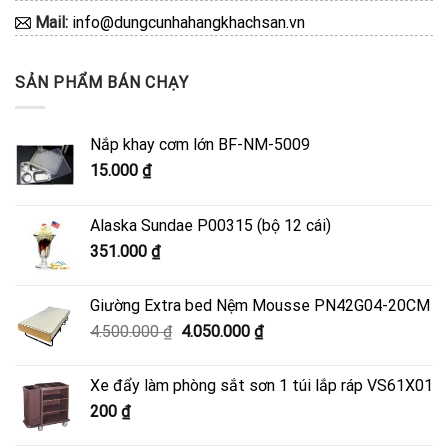
Mail:
info@dungcunhahangkhachsan.vn
SẢN PHẨM BÁN CHẠY
Nắp khay cơm lớn BF-NM-5009
15.000
₫
Alaska Sundae P00315 (bộ 12 cái)
351.000
₫
Giường Extra bed Nệm Mousse PN42G04-20CM
Giá
Giá
4.500.000
₫
4.050.000
₫
gốc
hiện
là:
tại
Xe đẩy làm phòng sắt sơn 1 túi lắp ráp VS61X01
4.500.000 ₫.
là:
200
₫
4.050.000 ₫.