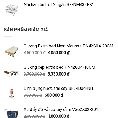
Nồi hâm buffet 2 ngăn BF-NM433F-2
SẢN PHẨM GIẢM GIÁ
Giường Extra bed Nệm Mousse PN42G04-20CM
Giá
Giá
4.500.000
₫
4.050.000
₫
gốc
hiện
là:
tại
Giường xếp extra bed PN42G04-10CM
4.500.000 ₫.
là:
Giá
Giá
3.700.000
₫
3.330.000
₫
4.050.000 ₫.
gốc
hiện
là:
tại
Bình đựng nước trái cây BF34B04-NH
3.700.000 ₫.
là:
Giá
Giá
950.000
₫
600.000
₫
3.330.000 ₫.
gốc
hiện
là:
tại
Xe đẩy đồ vải có tay cầm VS62X02-201
950.000 ₫.
là:
Giá
Giá
2.000.000
₫
1.800.000
₫
600.000 ₫.