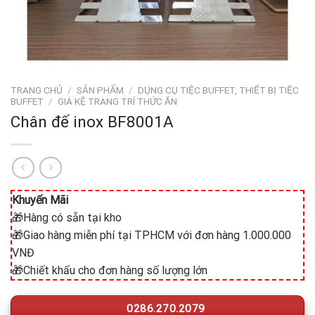
TRANG CHỦ
/
SẢN PHẨM
/
DỤNG CỤ TIỆC BUFFET, THIẾT BỊ TIỆC
BUFFET
/
GIÁ KỆ TRANG TRÍ THỨC ĂN
Chân đế inox BF8001A
Khuyến Mãi
🎁Hàng có sẵn tại kho
🎁Giao hàng miễn phí tại TPHCM với đơn hàng 1.000.000
VNĐ
🎁Chiết khấu cho đơn hàng số lượng lớn
0286.270.2079