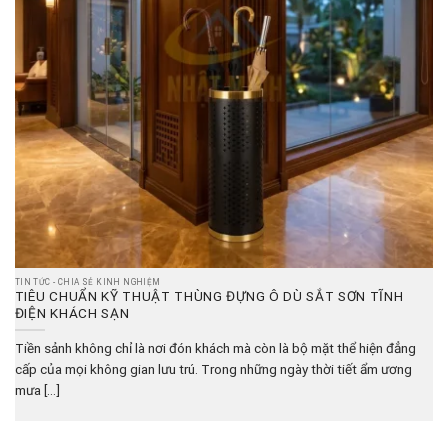
TIN TỨC - CHIA SẺ KINH NGHIỆM
TIÊU CHUẨN KỸ THUẬT THÙNG ĐỰNG Ô DÙ SẮT SƠN TĨNH
ĐIỆN KHÁCH SẠN
Tiền sảnh không chỉ là nơi đón khách mà còn là bộ mặt thể hiện đẳng
cấp của mọi không gian lưu trú. Trong những ngày thời tiết ẩm ương
mưa [...]