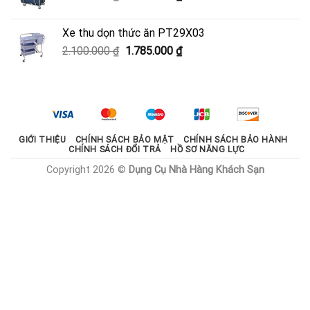
gốc
hiện
là:
tại
Xe thu dọn thức ăn PT29X03
2.000.000 ₫.
là:
Giá
Giá
2.100.000
₫
1.785.000
₫
1.800.000 ₫.
gốc
hiện
là:
tại
2.100.000 ₫.
là:
1.785.000 ₫.
GIỚI THIỆU
CHÍNH SÁCH BẢO MẬT
CHÍNH SÁCH BẢO HÀNH
CHÍNH SÁCH ĐỔI TRẢ
HỒ SƠ NĂNG LỰC
Copyright 2026 ©
Dụng Cụ Nhà Hàng Khách Sạn