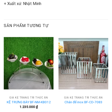
+ Xuất xứ: Nhật Minh
SẢN PHẨM TƯƠNG TỰ
GIÁ KỆ TRANG TRÍ THỨC ĂN
GIÁ KỆ TRANG TRÍ THỨC ĂN
KỆ TRƯNG BÀY BF-NM-KB012
Chân đế inox BF-CD-7083
1.235.000
₫