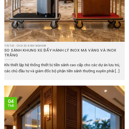
TIN TỨC - CHIA SẺ KINH NGHIỆM
SO SÁNH KHUNG XE ĐẨY HÀNH LÝ INOX MẠ VÀNG VÀ INOX
TRẮNG
Khi thiết lập hệ thống thiết bị tiền sảnh cao cấp cho các dự án lưu trú,
các chủ đầu tư và giám đốc bộ phận tiền sảnh thường xuyên phải [...]
04
Th8