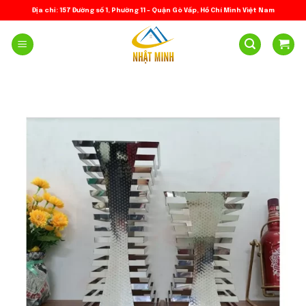
Skip
Địa chỉ: 157 Đường số 1, Phường 11 – Quận Gò Vấp, Hồ Chí Minh Việt Nam
to
content