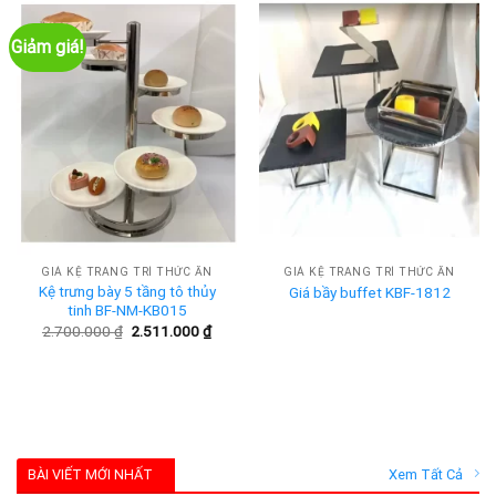
Giảm giá!
GIÁ KỆ TRANG TRÍ THỨC ĂN
GIÁ KỆ TRANG TRÍ THỨC ĂN
Kệ trưng bày 5 tầng tô thủy
Giá bầy buffet KBF-1812
tinh BF-NM-KB015
Giá
Giá
2.700.000
₫
2.511.000
₫
gốc
hiện
là:
tại
2.700.000 ₫.
là:
2.511.000 ₫.
BÀI VIẾT MỚI NHẤT
Xem Tất Cả