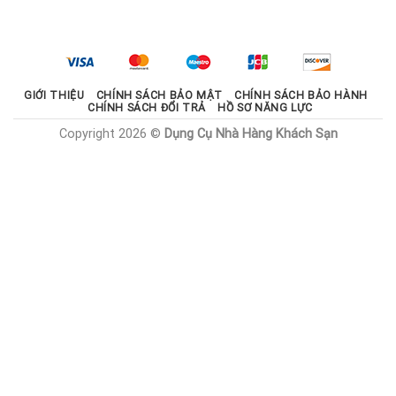
là:
tại
2.100.000 ₫.
là:
1.785.000 ₫.
GIỚI THIỆU
CHÍNH SÁCH BẢO MẬT
CHÍNH SÁCH BẢO HÀNH
CHÍNH SÁCH ĐỔI TRẢ
HỒ SƠ NĂNG LỰC
Copyright 2026 ©
Dụng Cụ Nhà Hàng Khách Sạn