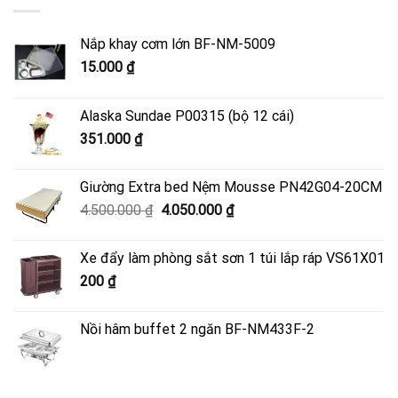
Nắp khay cơm lớn BF-NM-5009
15.000
₫
Alaska Sundae P00315 (bộ 12 cái)
351.000
₫
Giường Extra bed Nệm Mousse PN42G04-20CM
Giá
Giá
4.500.000
₫
4.050.000
₫
gốc
hiện
là:
tại
Xe đẩy làm phòng sắt sơn 1 túi lắp ráp VS61X01
4.500.000 ₫.
là:
200
₫
4.050.000 ₫.
Nồi hâm buffet 2 ngăn BF-NM433F-2