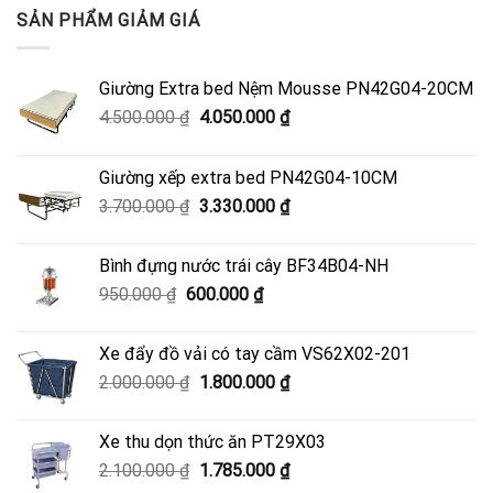
SẢN PHẨM GIẢM GIÁ
Giường Extra bed Nệm Mousse PN42G04-20CM
Giá
Giá
4.500.000
₫
4.050.000
₫
gốc
hiện
là:
tại
Giường xếp extra bed PN42G04-10CM
4.500.000 ₫.
là:
Giá
Giá
3.700.000
₫
3.330.000
₫
4.050.000 ₫.
gốc
hiện
là:
tại
Bình đựng nước trái cây BF34B04-NH
3.700.000 ₫.
là:
Giá
Giá
950.000
₫
600.000
₫
3.330.000 ₫.
gốc
hiện
là:
tại
Xe đẩy đồ vải có tay cầm VS62X02-201
950.000 ₫.
là:
Giá
Giá
2.000.000
₫
1.800.000
₫
600.000 ₫.
gốc
hiện
là:
tại
Xe thu dọn thức ăn PT29X03
2.000.000 ₫.
là:
Giá
Giá
2.100.000
₫
1.785.000
₫
1.800.000 ₫.
gốc
hiện