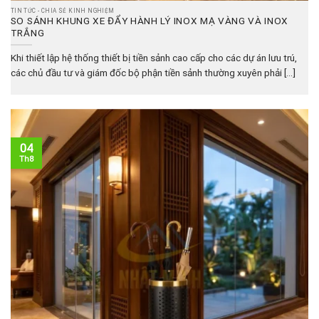
TIN TỨC - CHIA SẺ KINH NGHIỆM
SO SÁNH KHUNG XE ĐẨY HÀNH LÝ INOX MẠ VÀNG VÀ INOX
TRẮNG
Khi thiết lập hệ thống thiết bị tiền sảnh cao cấp cho các dự án lưu trú,
các chủ đầu tư và giám đốc bộ phận tiền sảnh thường xuyên phải [...]
04
Th8