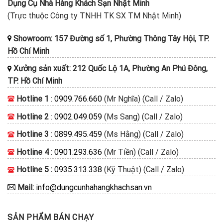
Dụng Cụ Nhà Hàng Khách Sạn Nhật Minh
(Trực thuộc Công ty TNHH TK SX TM Nhật Minh)
Showroom: 157 Đường số 1, Phường Thông Tây Hội, TP.
Hồ Chí Minh
Xưởng sản xuất: 212 Quốc Lộ 1A, Phường An Phú Đông,
TP. Hồ Chí Minh
Hotline 1
:
0909.766.660
(Mr Nghĩa) (Call / Zalo)
Hotline 2
:
0902.049.059
(Ms Sang) (Call / Zalo)
Hotline 3
:
0899.495.459
(Ms Hằng) (Call / Zalo)
Hotline 4
:
0901.293.636
(Mr Tiền) (Call / Zalo)
Hotline 5 :
0935.313.338
(Kỹ Thuật) (Call / Zalo)
Mail:
info@dungcunhahangkhachsan.vn
SẢN PHẨM BÁN CHẠY