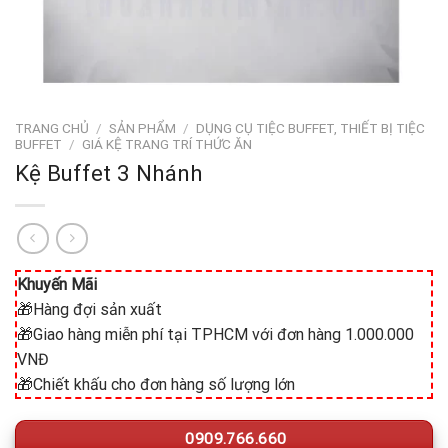
TRANG CHỦ
/
SẢN PHẨM
/
DỤNG CỤ TIỆC BUFFET, THIẾT BỊ TIỆC
BUFFET
/
GIÁ KỆ TRANG TRÍ THỨC ĂN
Kệ Buffet 3 Nhánh
Khuyến Mãi
🎁Hàng đợi sản xuất
🎁Giao hàng miễn phí tại TPHCM với đơn hàng 1.000.000
VNĐ
🎁Chiết khấu cho đơn hàng số lượng lớn
0909.766.660