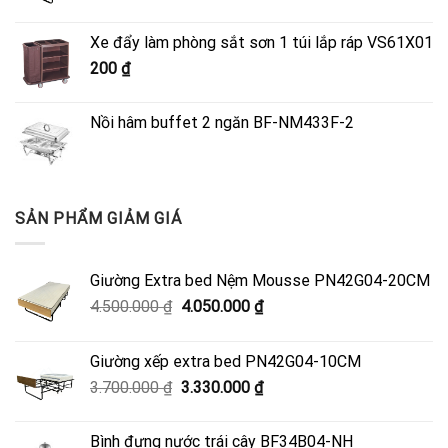
gốc
hiện
là:
tại
Xe đẩy làm phòng sắt sơn 1 túi lắp ráp VS61X01
4.500.000 ₫.
là:
200
₫
4.050.000 ₫.
Nồi hâm buffet 2 ngăn BF-NM433F-2
SẢN PHẨM GIẢM GIÁ
Giường Extra bed Nệm Mousse PN42G04-20CM
Giá
Giá
4.500.000
₫
4.050.000
₫
gốc
hiện
là:
tại
Giường xếp extra bed PN42G04-10CM
4.500.000 ₫.
là:
Giá
Giá
3.700.000
₫
3.330.000
₫
4.050.000 ₫.
gốc
hiện
là:
tại
Bình đựng nước trái cây BF34B04-NH