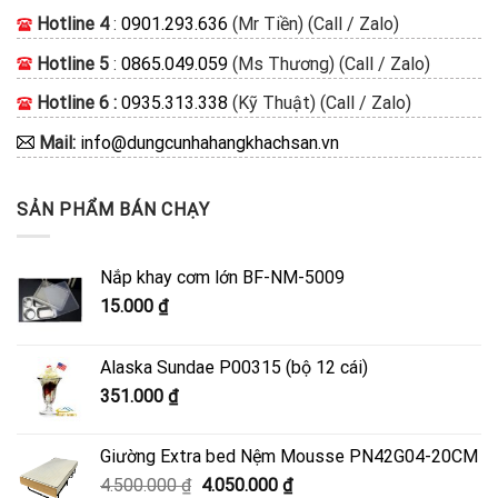
Hotline 4
:
0901.293.636
(Mr Tiền) (Call / Zalo)
Hotline 5
:
0865.049.059
(Ms Thương) (Call / Zalo)
Hotline 6 :
0935.313.338
(Kỹ Thuật) (Call / Zalo)
Mail:
info@dungcunhahangkhachsan.vn
SẢN PHẨM BÁN CHẠY
Nắp khay cơm lớn BF-NM-5009
15.000
₫
Alaska Sundae P00315 (bộ 12 cái)
351.000
₫
Giường Extra bed Nệm Mousse PN42G04-20CM
Giá
Giá
4.500.000
₫
4.050.000
₫