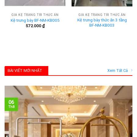
GIÁ KỆ TRANG TRÍ THỨC ĂN
GIÁ KỆ TRANG TRÍ THỨC ĂN
Kệ trưng bày thức ăn 3 tầng
Kệ trưng bày BF-NM-KB005
BF-NM-KB003
572.000
₫
BÀI VIẾT MỚI NHẤT
Xem Tất Cả
06
Th8