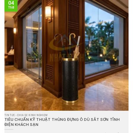
04
Th8
TIN TỨC - CHIA SẺ KINH NGHIỆM
TIÊU CHUẨN KỸ THUẬT THÙNG ĐỰNG Ô DÙ SẮT SƠN TĨNH
ĐIỆN KHÁCH SẠN