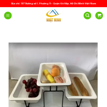
Skip
Địa chỉ: 157 Đường số 1, Phường 11 – Quận Gò Vấp, Hồ Chí Minh Việt Nam
to
content