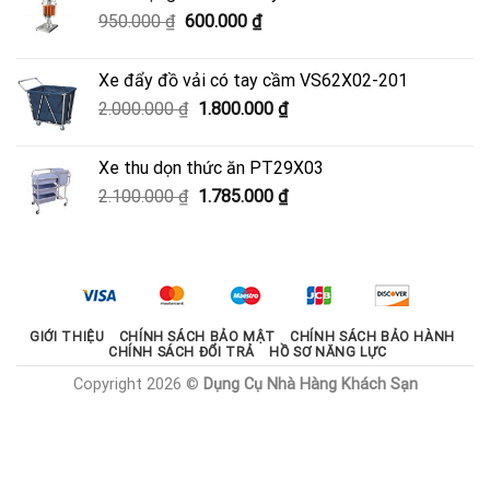
3.700.000 ₫.
là:
Giá
Giá
950.000
₫
600.000
₫
3.330.000 ₫.
gốc
hiện
là:
tại
Xe đẩy đồ vải có tay cầm VS62X02-201
950.000 ₫.
là:
Giá
Giá
2.000.000
₫
1.800.000
₫
600.000 ₫.
gốc
hiện
là:
tại
Xe thu dọn thức ăn PT29X03
2.000.000 ₫.
là:
Giá
Giá
2.100.000
₫
1.785.000
₫
1.800.000 ₫.
gốc
hiện
là:
tại
2.100.000 ₫.
là:
1.785.000 ₫.
GIỚI THIỆU
CHÍNH SÁCH BẢO MẬT
CHÍNH SÁCH BẢO HÀNH
CHÍNH SÁCH ĐỔI TRẢ
HỒ SƠ NĂNG LỰC
Copyright 2026 ©
Dụng Cụ Nhà Hàng Khách Sạn