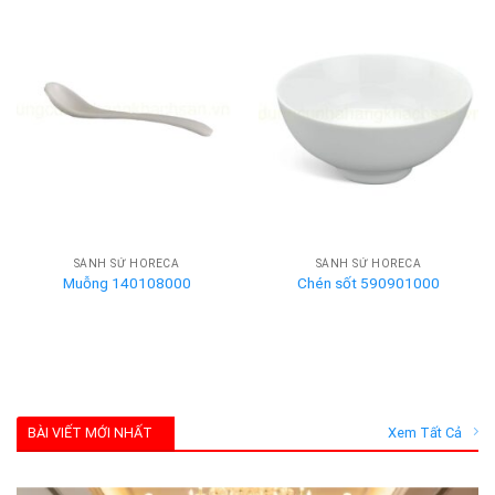
SÀNH SỨ HORECA
SÀNH SỨ HORECA
Muỗng 140108000
Chén sốt 590901000
BÀI VIẾT MỚI NHẤT
Xem Tất Cả