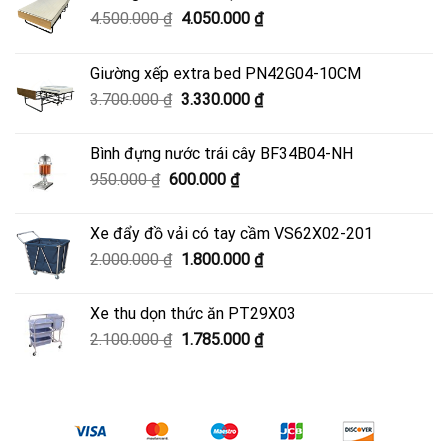
Giá
Giá
4.500.000
₫
4.050.000
₫
gốc
hiện
là:
tại
Giường xếp extra bed PN42G04-10CM
4.500.000 ₫.
là:
Giá
Giá
3.700.000
₫
3.330.000
₫
4.050.000 ₫.
gốc
hiện
là:
tại
Bình đựng nước trái cây BF34B04-NH
3.700.000 ₫.
là:
Giá
Giá
950.000
₫
600.000
₫
3.330.000 ₫.
gốc
hiện
là:
tại
Xe đẩy đồ vải có tay cầm VS62X02-201
950.000 ₫.
là:
Giá
Giá
2.000.000
₫
1.800.000
₫
600.000 ₫.
gốc
hiện
là:
tại
Xe thu dọn thức ăn PT29X03
2.000.000 ₫.
là:
Giá
Giá
2.100.000
₫
1.785.000
₫
1.800.000 ₫.
gốc
hiện
là:
tại
2.100.000 ₫.
là:
1.785.000 ₫.