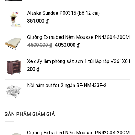
Alaska Sundae P00315 (bộ 12 cái)
351.000
₫
Giường Extra bed Nệm Mousse PN42G04-20CM
Giá
Giá
4.500.000
₫
4.050.000
₫
gốc
hiện
là:
tại
Xe đẩy làm phòng sắt sơn 1 túi lắp ráp VS61X01
4.500.000 ₫.
là:
200
₫
4.050.000 ₫.
Nồi hâm buffet 2 ngăn BF-NM433F-2
SẢN PHẨM GIẢM GIÁ
Giường Extra bed Nệm Mousse PN42G04-20CM