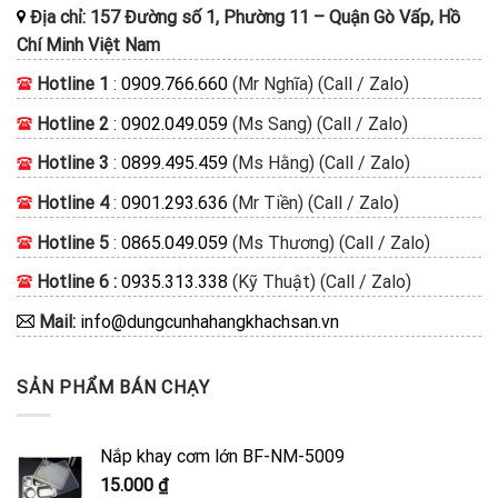
Địa chỉ:
157 Đường số 1, Phường 11
–
Quận Gò Vấp, Hồ
Chí Minh
Việt Nam
Hotline 1
:
0909.766.660
(Mr Nghĩa) (Call / Zalo)
Hotline 2
:
0902.049.059
(Ms Sang) (Call / Zalo)
Hotline 3
:
0899.495.459
(Ms Hằng) (Call / Zalo)
Hotline 4
:
0901.293.636
(Mr Tiền) (Call / Zalo)
Hotline 5
:
0865.049.059
(Ms Thương) (Call / Zalo)
Hotline 6 :
0935.313.338
(Kỹ Thuật) (Call / Zalo)
Mail:
info@dungcunhahangkhachsan.vn
SẢN PHẨM BÁN CHẠY
Nắp khay cơm lớn BF-NM-5009
15.000
₫