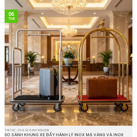
06
Th8
TIN TỨC - CHIA SẺ KINH NGHIỆM
SO SÁNH KHUNG XE ĐẨY HÀNH LÝ INOX MẠ VÀNG VÀ INOX