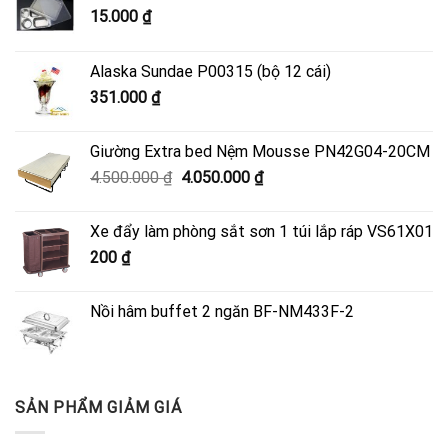
15.000
₫
Alaska Sundae P00315 (bộ 12 cái)
351.000
₫
Giường Extra bed Nệm Mousse PN42G04-20CM
Giá
Giá
4.500.000
₫
4.050.000
₫
gốc
hiện
là:
tại
Xe đẩy làm phòng sắt sơn 1 túi lắp ráp VS61X01
4.500.000 ₫.
là:
200
₫
4.050.000 ₫.
Nồi hâm buffet 2 ngăn BF-NM433F-2
SẢN PHẨM GIẢM GIÁ