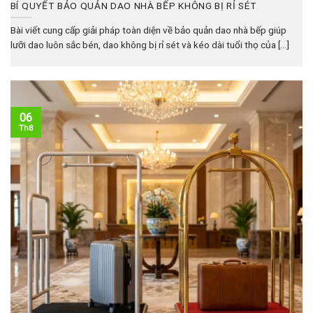
BÍ QUYẾT BẢO QUẢN DAO NHÀ BẾP KHÔNG BỊ RỈ SÉT
Bài viết cung cấp giải pháp toàn diện về bảo quản dao nhà bếp giúp
lưỡi dao luôn sắc bén, dao không bị rỉ sét và kéo dài tuổi thọ của [...]
06
Th8