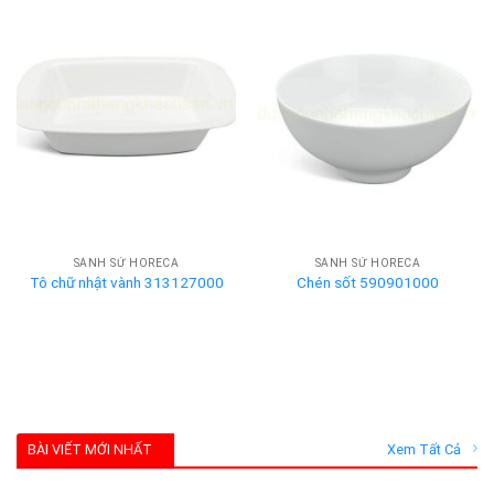
SÀNH SỨ HORECA
SÀNH SỨ HORECA
Tô chữ nhật vành 313127000
Chén sốt 590901000
BÀI VIẾT MỚI NHẤT
Xem Tất Cả