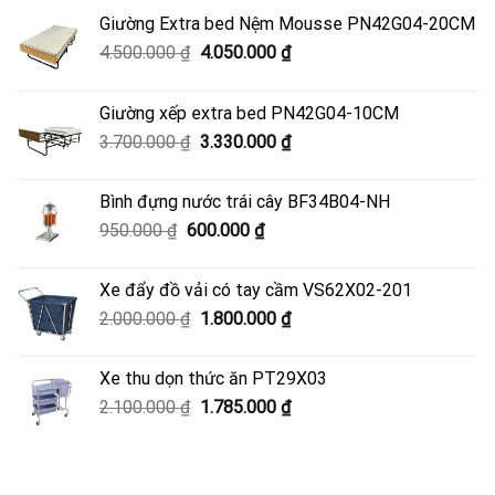
Giường Extra bed Nệm Mousse PN42G04-20CM
Giá
Giá
4.500.000
₫
4.050.000
₫
gốc
hiện
là:
tại
Giường xếp extra bed PN42G04-10CM
4.500.000 ₫.
là:
Giá
Giá
3.700.000
₫
3.330.000
₫
4.050.000 ₫.
gốc
hiện
là:
tại
Bình đựng nước trái cây BF34B04-NH
3.700.000 ₫.
là:
Giá
Giá
950.000
₫
600.000
₫
3.330.000 ₫.
gốc
hiện
là:
tại
Xe đẩy đồ vải có tay cầm VS62X02-201
950.000 ₫.
là:
Giá
Giá
2.000.000
₫
1.800.000
₫
600.000 ₫.
gốc
hiện
là:
tại
Xe thu dọn thức ăn PT29X03
2.000.000 ₫.
là:
Giá
Giá
2.100.000
₫
1.785.000
₫
1.800.000 ₫.
gốc
hiện
là:
tại
2.100.000 ₫.
là: