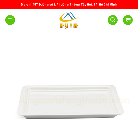
Skip
Địa chỉ: 157 Đường số 1, Phường Thông Tây Hội, TP. Hồ Chí Minh
to
content