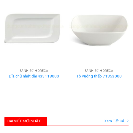
SÀNH SỨ HORECA
SÀNH SỨ HORECA
Dĩa chữ nhật dài 433118000
Tô vuông thấp 71853000
BÀI VIẾT MỚI NHẤT
Xem Tất Cả