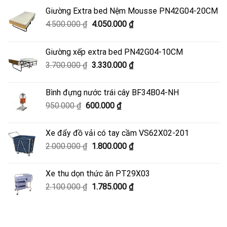
Giường Extra bed Nệm Mousse PN42G04-20CM
Giá
Giá
4.500.000
₫
4.050.000
₫
gốc
hiện
là:
tại
Giường xếp extra bed PN42G04-10CM
4.500.000 ₫.
là:
Giá
Giá
3.700.000
₫
3.330.000
₫
4.050.000 ₫.
gốc
hiện
là:
tại
Bình đựng nước trái cây BF34B04-NH
3.700.000 ₫.
là:
Giá
Giá
950.000
₫
600.000
₫
3.330.000 ₫.
gốc
hiện
là:
tại
Xe đẩy đồ vải có tay cầm VS62X02-201
950.000 ₫.
là:
Giá
Giá
2.000.000
₫
1.800.000
₫
600.000 ₫.
gốc
hiện
là:
tại
Xe thu dọn thức ăn PT29X03
2.000.000 ₫.
là:
Giá
Giá
2.100.000
₫
1.785.000
₫
1.800.000 ₫.
gốc
hiện
là:
tại
2.100.000 ₫.
là: