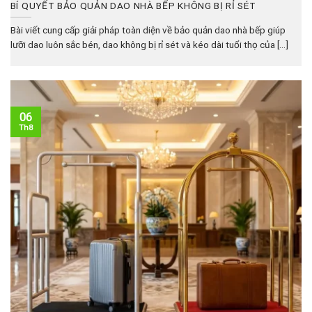
BÍ QUYẾT BẢO QUẢN DAO NHÀ BẾP KHÔNG BỊ RỈ SÉT
Bài viết cung cấp giải pháp toàn diện về bảo quản dao nhà bếp giúp
lưỡi dao luôn sắc bén, dao không bị rỉ sét và kéo dài tuổi thọ của [...]
06
Th8