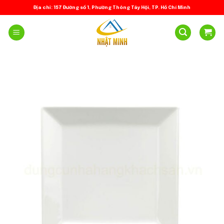
Skip
Địa chỉ: 157 Đường số 1, Phường Thông Tây Hội, TP. Hồ Chí Minh
to
content