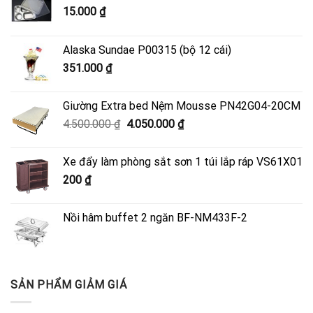
15.000
₫
Alaska Sundae P00315 (bộ 12 cái)
351.000
₫
Giường Extra bed Nệm Mousse PN42G04-20CM
Giá
Giá
4.500.000
₫
4.050.000
₫
gốc
hiện
là:
tại
Xe đẩy làm phòng sắt sơn 1 túi lắp ráp VS61X01
4.500.000 ₫.
là:
200
₫
4.050.000 ₫.
Nồi hâm buffet 2 ngăn BF-NM433F-2
SẢN PHẨM GIẢM GIÁ