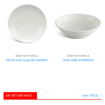
SÀNH SỨ HORECA
SÀNH SỨ HORECA
Dĩa lót cơm soup 581584000
Chén chấm 30989000
BÀI VIẾT MỚI NHẤT
Xem Tất Cả