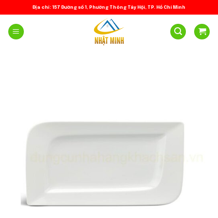
Skip
Địa chỉ: 157 Đường số 1, Phường Thông Tây Hội, TP. Hồ Chí Minh
to
content