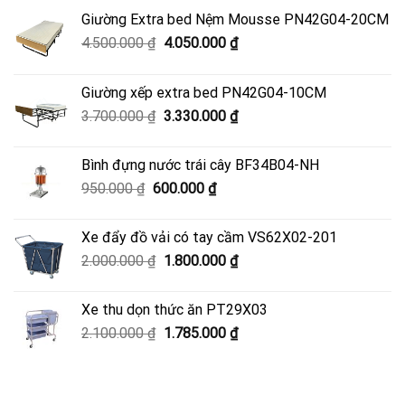
Giường Extra bed Nệm Mousse PN42G04-20CM
Giá
Giá
4.500.000
₫
4.050.000
₫
gốc
hiện
là:
tại
Giường xếp extra bed PN42G04-10CM
4.500.000 ₫.
là:
Giá
Giá
3.700.000
₫
3.330.000
₫
4.050.000 ₫.
gốc
hiện
là:
tại
Bình đựng nước trái cây BF34B04-NH
3.700.000 ₫.
là:
Giá
Giá
950.000
₫
600.000
₫
3.330.000 ₫.
gốc
hiện
là:
tại
Xe đẩy đồ vải có tay cầm VS62X02-201
950.000 ₫.
là:
Giá
Giá
2.000.000
₫
1.800.000
₫
600.000 ₫.
gốc
hiện
là:
tại
Xe thu dọn thức ăn PT29X03
2.000.000 ₫.
là:
Giá
Giá
2.100.000
₫
1.785.000
₫
1.800.000 ₫.
gốc
hiện
là:
tại
2.100.000 ₫.
là: