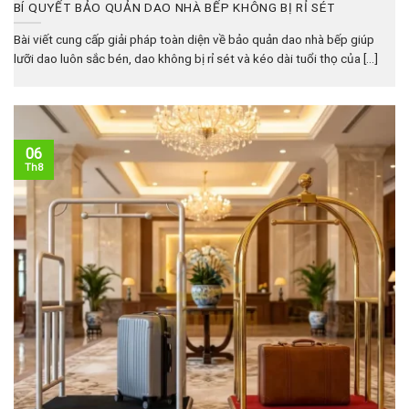
BÍ QUYẾT BẢO QUẢN DAO NHÀ BẾP KHÔNG BỊ RỈ SÉT
Bài viết cung cấp giải pháp toàn diện về bảo quản dao nhà bếp giúp
lưỡi dao luôn sắc bén, dao không bị rỉ sét và kéo dài tuổi thọ của [...]
06
Th8