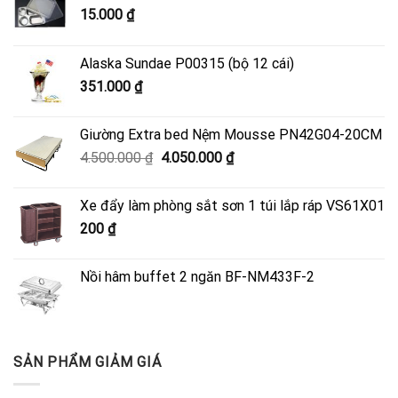
15.000
₫
Alaska Sundae P00315 (bộ 12 cái)
351.000
₫
Giường Extra bed Nệm Mousse PN42G04-20CM
Giá
Giá
4.500.000
₫
4.050.000
₫
gốc
hiện
là:
tại
Xe đẩy làm phòng sắt sơn 1 túi lắp ráp VS61X01
4.500.000 ₫.
là:
200
₫
4.050.000 ₫.
Nồi hâm buffet 2 ngăn BF-NM433F-2
SẢN PHẨM GIẢM GIÁ