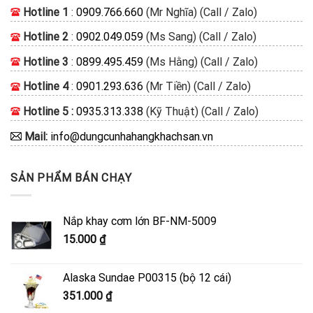
Hotline 1
:
0909.766.660
(Mr Nghĩa) (Call / Zalo)
Hotline 2
:
0902.049.059
(Ms Sang) (Call / Zalo)
Hotline 3
:
0899.495.459
(Ms Hằng) (Call / Zalo)
Hotline 4
:
0901.293.636
(Mr Tiền) (Call / Zalo)
Hotline 5 :
0935.313.338
(Kỹ Thuật) (Call / Zalo)
Mail:
info@dungcunhahangkhachsan.vn
SẢN PHẨM BÁN CHẠY
Nắp khay cơm lớn BF-NM-5009
15.000
₫
Alaska Sundae P00315 (bộ 12 cái)
351.000
₫