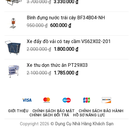
Giá
Giá
3.700.000
₫
3.330.000
₫
4.050.000 ₫.
gốc
hiện
là:
tại
Bình đựng nước trái cây BF34B04-NH
3.700.000 ₫.
là:
Giá
Giá
950.000
₫
600.000
₫
3.330.000 ₫.
gốc
hiện
là:
tại
Xe đẩy đồ vải có tay cầm VS62X02-201
950.000 ₫.
là:
Giá
Giá
2.000.000
₫
1.800.000
₫
600.000 ₫.
gốc
hiện
là:
tại
Xe thu dọn thức ăn PT29X03
2.000.000 ₫.
là:
Giá
Giá
2.100.000
₫
1.785.000
₫
1.800.000 ₫.
gốc
hiện
là:
tại
2.100.000 ₫.
là:
1.785.000 ₫.
GIỚI THIỆU
CHÍNH SÁCH BẢO MẬT
CHÍNH SÁCH BẢO HÀNH
CHÍNH SÁCH ĐỔI TRẢ
HỒ SƠ NĂNG LỰC
Copyright 2026 ©
Dụng Cụ Nhà Hàng Khách Sạn