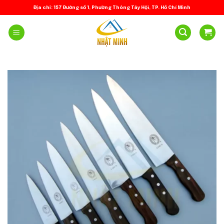
Skip
Địa chỉ: 157 Đường số 1, Phường Thông Tây Hội, TP. Hồ Chí Minh
to
content