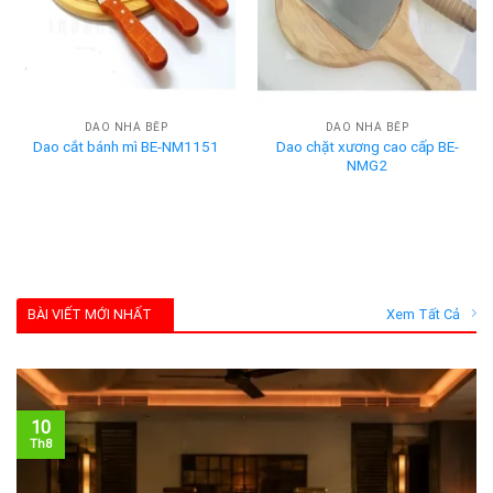
DAO NHÀ BẾP
DAO NHÀ BẾP
Dao chặt xương cao cấp BE-
Dao cắt bánh mì BE-NM1151
NMG2
BÀI VIẾT MỚI NHẤT
Xem Tất Cả
10
Th8