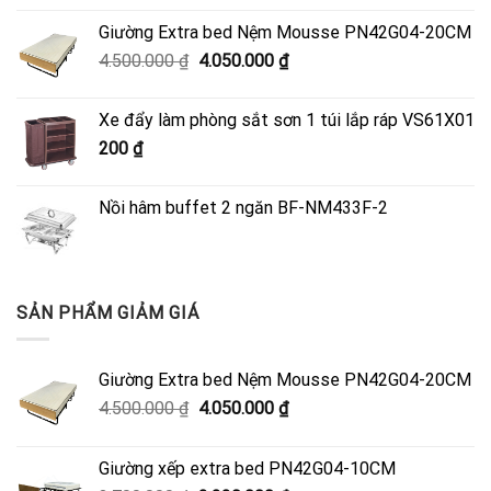
Giường Extra bed Nệm Mousse PN42G04-20CM
Giá
Giá
4.500.000
₫
4.050.000
₫
gốc
hiện
là:
tại
Xe đẩy làm phòng sắt sơn 1 túi lắp ráp VS61X01
4.500.000 ₫.
là:
200
₫
4.050.000 ₫.
Nồi hâm buffet 2 ngăn BF-NM433F-2
SẢN PHẨM GIẢM GIÁ
Giường Extra bed Nệm Mousse PN42G04-20CM
Giá
Giá
4.500.000
₫
4.050.000
₫
gốc
hiện
là:
tại
Giường xếp extra bed PN42G04-10CM
4.500.000 ₫.
là: