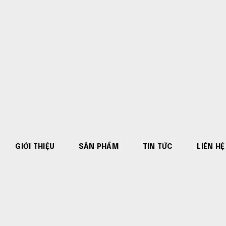
GIỚI THIỆU
SẢN PHẨM
TIN TỨC
LIÊN HỆ