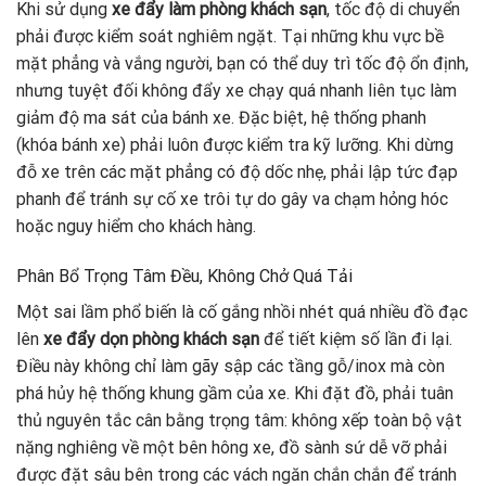
Khi sử dụng
xe đẩy làm phòng khách sạn
, tốc độ di chuyển
phải được kiểm soát nghiêm ngặt. Tại những khu vực bề
mặt phẳng và vắng người, bạn có thể duy trì tốc độ ổn định,
nhưng tuyệt đối không đẩy xe chạy quá nhanh liên tục làm
giảm độ ma sát của bánh xe. Đặc biệt, hệ thống phanh
(khóa bánh xe) phải luôn được kiểm tra kỹ lưỡng. Khi dừng
đỗ xe trên các mặt phẳng có độ dốc nhẹ, phải lập tức đạp
phanh để tránh sự cố xe trôi tự do gây va chạm hỏng hóc
hoặc nguy hiểm cho khách hàng.
Phân Bổ Trọng Tâm Đều, Không Chở Quá Tải
Một sai lầm phổ biến là cố gắng nhồi nhét quá nhiều đồ đạc
lên
xe đẩy dọn phòng khách sạn
để tiết kiệm số lần đi lại.
Điều này không chỉ làm gãy sập các tầng gỗ/inox mà còn
phá hủy hệ thống khung gầm của xe. Khi đặt đồ, phải tuân
thủ nguyên tắc cân bằng trọng tâm: không xếp toàn bộ vật
nặng nghiêng về một bên hông xe, đồ sành sứ dễ vỡ phải
được đặt sâu bên trong các vách ngăn chắn chắn để tránh