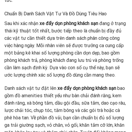
tức.
Chuẩn Bị Danh Sách Vật Tư Và Đồ Dùng Tiêu Hao
Sau khi xác nhận
xe đẩy dọn phòng khách sạn
đang ở trạng
thái kỹ thuật tốt nhất, bước tiếp theo là chuẩn bị đầy đủ
các vật tư cần thiết dựa trên danh sách phân công công
việc hàng ngày. Mỗi nhân viên sẽ được trưởng ca cung cấp
một bảng kê khai số lượng phòng cần dọn dẹp, bao gồm
phòng khách trả, phòng khách đang lưu trú và phòng trống
cần làm sạch định kỳ. Dựa vào con số cụ thể này, bạn sẽ
ước lượng chính xác số lượng đồ dùng cần mang theo.
Danh sách vật tư đặt lên
xe đẩy dọn phòng khách sạn
bao
gồm đồ amenities thiết yếu như bàn chải đánh răng, kem
đánh răng, xà bông tắm, dầu gội đầu, sữa tắm, dao cạo râu,
lược chải tóc, chụp tóc, tăm bông và các gói trà hoặc cà
phê hòa tan. Về phần đồ vải, bạn cần chuẩn bị đủ số lượng
ga trải giường sạch, vỏ chăn, vỏ gối, khăn tắm cỡ lớn, khăn