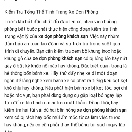
Kiểm Tra Tổng Thể Tình Trạng Xe Dọn Phòng
Trước khi bắt đầu chất đồ đạc lên xe, nhân viên buồng
phòng bắt buộc phải thực hiện công đoạn kiểm tra tình
trạng vật lý của
xe dọn phòng khách sạn
. Việc này nhằm
đảm bảo an toàn lao động và sự trơn tru trong suốt quá
trình di chuyển. Bạn cần kiểm tra xem bộ khung inox hoặc
khung gỗ của
xe dọn phòng khách sạn
có bị lỏng lẻo hay nứt
gãy ở bất kỳ khớp nối nào hay không. Đặc biệt quan trọng là
hệ thống bốn bánh xe. Hãy thử đẩy nhẹ xe đi một đoạn
ngắn để lắng nghe xem bánh xe có phát ra tiếng kêu cọt kẹt
khó chịu hay không. Nếu phát hiện bánh xe bị kẹt tóc, sợi chỉ
hoặc rác vụn, bạn phải dùng dụng cụ gắp loại bỏ ngay lập
tức để xe lăn bánh êm ái trên mặt thảm. Đồng thời, hãy
kiểm tra hai túi vải dù hai bên hông
xe dọn phòng khách sạn
xem có bị rách hay bốc mùi ẩm mốc từ ca làm việc trước
hay không, nếu có cần phải thay thế bằng túi sạch ngay lập