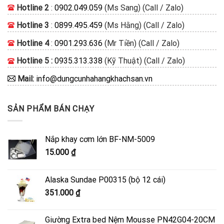
Hotline 2
:
0902.049.059
(Ms Sang) (Call / Zalo)
Hotline 3
:
0899.495.459
(Ms Hằng) (Call / Zalo)
Hotline 4
:
0901.293.636
(Mr Tiền) (Call / Zalo)
Hotline 5 :
0935.313.338
(Kỹ Thuật) (Call / Zalo)
Mail:
info@dungcunhahangkhachsan.vn
SẢN PHẨM BÁN CHẠY
Nắp khay cơm lớn BF-NM-5009
15.000
₫
Alaska Sundae P00315 (bộ 12 cái)
351.000
₫
Giường Extra bed Nệm Mousse PN42G04-20CM