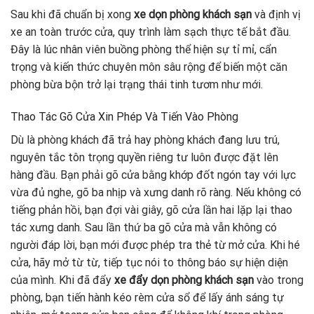
Sau khi đã chuẩn bị xong
xe dọn phòng khách sạn
và định vị
xe an toàn trước cửa, quy trình làm sạch thực tế bắt đầu.
Đây là lúc nhân viên buồng phòng thể hiện sự tỉ mỉ, cẩn
trọng và kiến thức chuyên môn sâu rộng để biến một căn
phòng bừa bộn trở lại trạng thái tinh tươm như mới.
Thao Tác Gõ Cửa Xin Phép Và Tiến Vào Phòng
Dù là phòng khách đã trả hay phòng khách đang lưu trú,
nguyên tắc tôn trọng quyền riêng tư luôn được đặt lên
hàng đầu. Bạn phải gõ cửa bằng khớp đốt ngón tay với lực
vừa đủ nghe, gõ ba nhịp và xưng danh rõ ràng. Nếu không có
tiếng phản hồi, bạn đợi vài giây, gõ cửa lần hai lặp lại thao
tác xưng danh. Sau lần thứ ba gõ cửa mà vẫn không có
người đáp lời, bạn mới được phép tra thẻ từ mở cửa. Khi hé
cửa, hãy mở từ từ, tiếp tục nói to thông báo sự hiện diện
của mình. Khi đã đẩy
xe đẩy
dọn phòng khách sạn
vào trong
phòng, bạn tiến hành kéo rèm cửa sổ để lấy ánh sáng tự