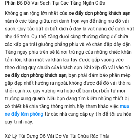
Phân Bổ Đồ Vải Sạch Tại Các Tầng Ngăn Giữa
Không gian rộng lớn nhất của
xe đẩy
dọn phòng khách sạn
nằm ở các tầng giữa, nơi dành trọn vẹn để nâng niu đồ vải
sạch. Quy tắc bất di bất dịch ở đây là vật nặng để dưới, vật
nhẹ để trên. Cụ thể, tầng dưới cùng thường dùng để chứa
các xấp ga trải giường phẳng phiu và vỏ chăn đắp dày dặn.
Tầng ngay phía trên sẽ là nơi trú ngụ của những chiếc khăn
tắm lớn, khăn mặt và khăn lau tay được gấp vuông vức
theo đúng quy chuẩn của khách sạn. Khi xếp đồ vải vào tủ
xe đẩy
dọn phòng khách sạn
, bạn phải đảm bảo phần mép
gấp đẹp nhất hướng ra ngoài, không được để đồ vải thò ra
khỏi cạnh xe gây vướng víu hoặc dễ bám bụi bẩn từ môi
trường xung quanh. Nếu bạn đang tìm kiếm những thiết bị
có thiết kế chia tầng thông minh, hãy tham khảo việc
mua
xe đẩy làm phòng
từ các nhà cung cấp uy tín để tối ưu hóa
quy trình này.
Xử Lý Túi Đựng Đồ Vải Dơ Và Túi Chứa Rác Thải