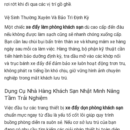
rơi rớt khi đi qua các vị trí gồ ghề.
Vệ Sinh Thường Xuyên Và Bảo Trì Định Kỳ
Một chiếc
xe đẩy làm phòng khách sạn
dù cao cấp đến đâu
nếu không được làm sạch cũng sẽ nhanh chóng xuống cấp.
Bạn cần lau chùi bụi bẩn trên thân xe và khung mâm xe hàng
ngày sau mỗi ca làm việc. Hàng tháng, bộ phận kỹ thuật cần
tiến hành bảo dưỡng định kỳ, tra dầu mỡ vào các khớp nối
và trục bánh xe đẩy để đảm bảo xe luôn hoạt động trơn tru,
không phát ra tiếng ồn khó chịu, giữ vững hình ảnh chuyên
nghiệp trong mắt khách lưu trú.
Dụng Cụ Nhà Hàng Khách Sạn Nhật Minh Nâng
Tầm Trải Nghiệm
Việc đầu tư các trang thiết bị
xe đẩy
dọn phòng khách sạn
chuẩn mực ngay từ đầu là yếu tố cốt lõi giúp quy trình
buồng phòng diễn ra suôn sẻ. Nếu cơ sở lưu trú của bạn
đang có nhu cầu tìm kiếm các giải pháp thiết bị toàn diện,