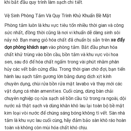
khi bắt đầu quy trình làm sạch chi tiết.
Vệ Sinh Phòng Tắm Và Quy Trình Khử Khuẩn Bề Mặt
Phòng tắm luôn là khu vực tiêu tốn nhiều thời gian và công
sức nhất, đồng thời cũng là nơi vi khuẩn dễ dàng sinh sôi
nảy nở. Bạn mang giỏ hóa chất đã chuẩn bị sẵn trên
xe đẩy
dọn phòng khách sạn
vào phòng tắm. Bắt đầu phun hóa
chất khử trùng vào bồn cầu, bồn tắm và khu vực vòi hoa
sen, sau đó để hóa chất ngấm trong vài phút nhằm phân
hủy các vết bẩn cứng đầu. Trong thời gian chờ đợi, bạn tiến
hành lau sạch tấm gương lớn bằng dung dịch xịt kính
chuyên dụng, chùi rửa bồn rửa mặt lavabo và thay mới các
vật dụng cá nhân amenities. Cuối cùng, dùng bàn chải
chuyên nghiệp cọ rửa sạch sẽ bồn cầu từ trong ra ngoài, dội
nước xả thật sạch và dùng khăn khô lau lại toàn bộ bề mặt
kim loại vòi nước để chúng sáng bóng không tì vết. Sàn nhà
tắm là khu vực lau cuối cùng, hãy đảm bảo sàn khô ráo hoàn
toàn và không còn mùi hóa chất khó chịu.