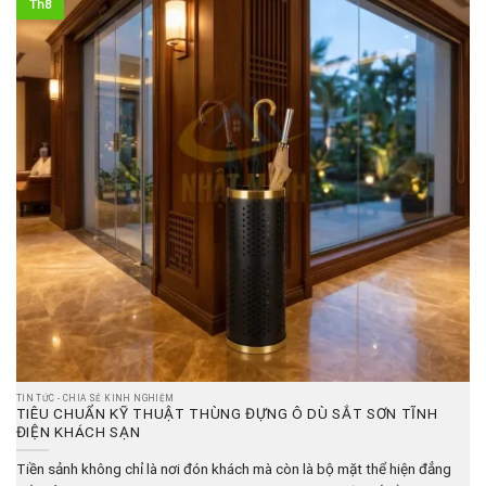
Th8
TIN TỨC - CHIA SẺ KINH NGHIỆM
TIÊU CHUẨN KỸ THUẬT THÙNG ĐỰNG Ô DÙ SẮT SƠN TĨNH
ĐIỆN KHÁCH SẠN
Tiền sảnh không chỉ là nơi đón khách mà còn là bộ mặt thể hiện đẳng