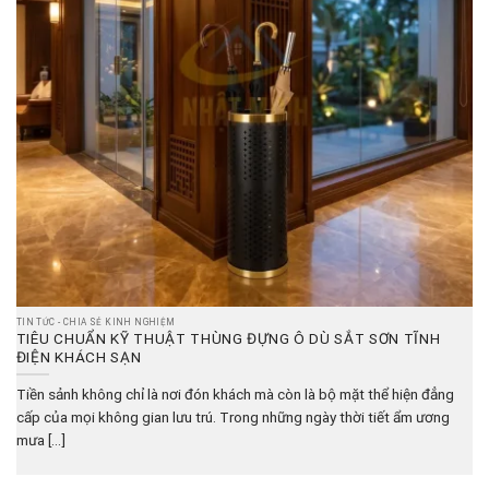
TIN TỨC - CHIA SẺ KINH NGHIỆM
TIÊU CHUẨN KỸ THUẬT THÙNG ĐỰNG Ô DÙ SẮT SƠN TĨNH
ĐIỆN KHÁCH SẠN
Tiền sảnh không chỉ là nơi đón khách mà còn là bộ mặt thể hiện đẳng
cấp của mọi không gian lưu trú. Trong những ngày thời tiết ẩm ương
mưa [...]