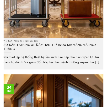
TIN TỨC - CHIA SẺ KINH NGHIỆM
SO SÁNH KHUNG XE ĐẨY HÀNH LÝ INOX MẠ VÀNG VÀ INOX
TRẮNG
Khi thiết lập hệ thống thiết bị tiền sảnh cao cấp cho các dự án lưu trú,
các chủ đầu tư và giám đốc bộ phận tiền sảnh thường xuyên phải [...]
04
Th8