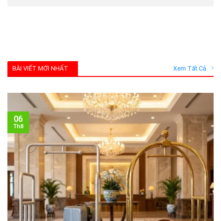
BÀI VIẾT MỚI NHẤT
Xem Tất Cả
06
Th8