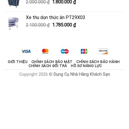
Giá
Giá
2.000.000
₫
1.800.000
₫
600.000 ₫.
gốc
hiện
là:
tại
Xe thu dọn thức ăn PT29X03
2.000.000 ₫.
là:
Giá
Giá
2.100.000
₫
1.785.000
₫
1.800.000 ₫.
gốc
hiện
là:
tại
2.100.000 ₫.
là:
1.785.000 ₫.
GIỚI THIỆU
CHÍNH SÁCH BẢO MẬT
CHÍNH SÁCH BẢO HÀNH
CHÍNH SÁCH ĐỔI TRẢ
HỒ SƠ NĂNG LỰC
Copyright 2026 ©
Dụng Cụ Nhà Hàng Khách Sạn