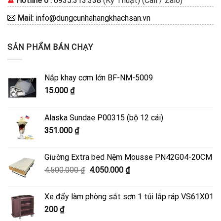
Hotline 6 :
0935.313.338
(Kỹ Thuật) (Call / Zalo)
Mail:
info@dungcunhahangkhachsan.vn
SẢN PHẨM BÁN CHẠY
Nắp khay cơm lớn BF-NM-5009
15.000
₫
Alaska Sundae P00315 (bộ 12 cái)
351.000
₫
Giường Extra bed Nệm Mousse PN42G04-20CM
Giá
Giá
4.500.000
₫
4.050.000
₫
gốc
hiện
là:
tại
Xe đẩy làm phòng sắt sơn 1 túi lắp ráp VS61X01
4.500.000 ₫.
là:
200
₫
4.050.000 ₫.