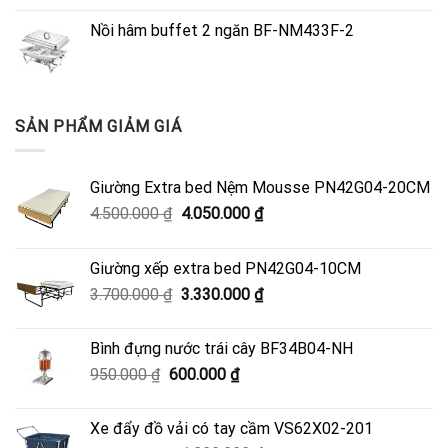
Nồi hâm buffet 2 ngăn BF-NM433F-2
SẢN PHẨM GIẢM GIÁ
Giường Extra bed Nệm Mousse PN42G04-20CM
Giá
Giá
4.500.000
₫
4.050.000
₫
gốc
hiện
là:
tại
Giường xếp extra bed PN42G04-10CM
4.500.000 ₫.
là:
Giá
Giá
3.700.000
₫
3.330.000
₫
4.050.000 ₫.
gốc
hiện
là:
tại
Bình đựng nước trái cây BF34B04-NH
3.700.000 ₫.
là:
Giá
Giá
950.000
₫
600.000
₫
3.330.000 ₫.
gốc
hiện
là:
tại
Xe đẩy đồ vải có tay cầm VS62X02-201
950.000 ₫.
là: