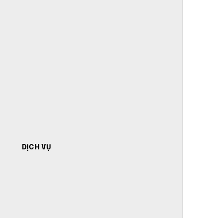
DỊCH VỤ