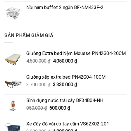
Nồi hâm buffet 2 ngăn BF-NM433F-2
SẢN PHẨM GIẢM GIÁ
Giường Extra bed Nệm Mousse PN42G04-20CM
Giá
Giá
4.500.000
₫
4.050.000
₫
gốc
hiện
là:
tại
Giường xếp extra bed PN42G04-10CM
4.500.000 ₫.
là:
Giá
Giá
3.700.000
₫
3.330.000
₫
4.050.000 ₫.
gốc
hiện
là:
tại
Bình đựng nước trái cây BF34B04-NH
3.700.000 ₫.
là:
Giá
Giá
950.000
₫
600.000
₫
3.330.000 ₫.
gốc
hiện
là:
tại
Xe đẩy đồ vải có tay cầm VS62X02-201
950.000 ₫.
là: