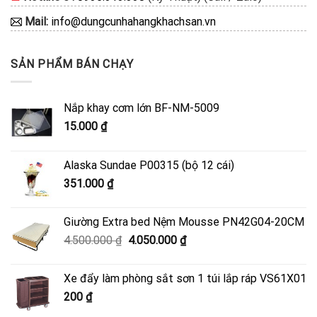
Mail:
info@dungcunhahangkhachsan.vn
SẢN PHẨM BÁN CHẠY
Nắp khay cơm lớn BF-NM-5009
15.000
₫
Alaska Sundae P00315 (bộ 12 cái)
351.000
₫
Giường Extra bed Nệm Mousse PN42G04-20CM
Giá
Giá
4.500.000
₫
4.050.000
₫
gốc
hiện
là:
tại
Xe đẩy làm phòng sắt sơn 1 túi lắp ráp VS61X01
4.500.000 ₫.
là:
200
₫
4.050.000 ₫.