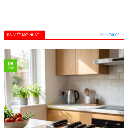
BÀI VIẾT MỚI NHẤT
Xem Tất Cả
08
Th8