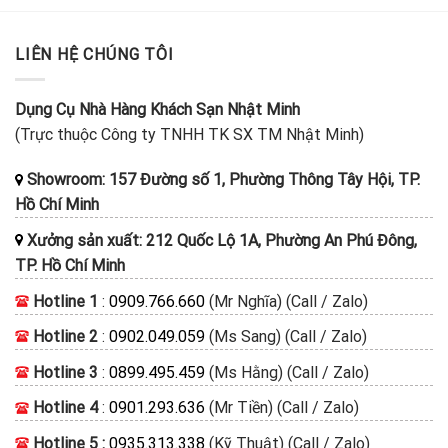
LIÊN HỆ CHÚNG TÔI
Dụng Cụ Nhà Hàng Khách Sạn Nhật Minh
(Trực thuộc Công ty TNHH TK SX TM Nhật Minh)
Showroom: 157 Đường số 1, Phường Thông Tây Hội, TP.
Hồ Chí Minh
Xưởng sản xuất: 212 Quốc Lộ 1A, Phường An Phú Đông,
TP. Hồ Chí Minh
Hotline 1
:
0909.766.660
(Mr Nghĩa) (Call / Zalo)
Hotline 2
:
0902.049.059
(Ms Sang) (Call / Zalo)
Hotline 3
:
0899.495.459
(Ms Hằng) (Call / Zalo)
Hotline 4
:
0901.293.636
(Mr Tiền) (Call / Zalo)
Hotline 5 :
0935.313.338
(Kỹ Thuật) (Call / Zalo)