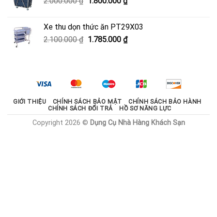
Giá
Giá
2.000.000
₫
1.800.000
₫
600.000 ₫.
gốc
hiện
là:
tại
Xe thu dọn thức ăn PT29X03
2.000.000 ₫.
là:
Giá
Giá
2.100.000
₫
1.785.000
₫
1.800.000 ₫.
gốc
hiện
là:
tại
2.100.000 ₫.
là:
1.785.000 ₫.
GIỚI THIỆU
CHÍNH SÁCH BẢO MẬT
CHÍNH SÁCH BẢO HÀNH
CHÍNH SÁCH ĐỔI TRẢ
HỒ SƠ NĂNG LỰC
Copyright 2026 ©
Dụng Cụ Nhà Hàng Khách Sạn