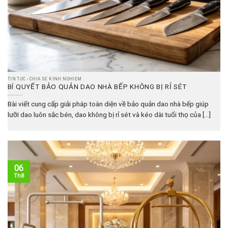
TIN TỨC - CHIA SẺ KINH NGHIỆM
BÍ QUYẾT BẢO QUẢN DAO NHÀ BẾP KHÔNG BỊ RỈ SÉT
Bài viết cung cấp giải pháp toàn diện về bảo quản dao nhà bếp giúp
lưỡi dao luôn sắc bén, dao không bị rỉ sét và kéo dài tuổi thọ của [...]
06
Th8