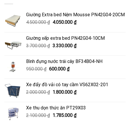
Giường Extra bed Nệm Mousse PN42G04-20CM
Giá
Giá
4.500.000
₫
4.050.000
₫
gốc
hiện
là:
tại
Giường xếp extra bed PN42G04-10CM
4.500.000 ₫.
là:
Giá
Giá
3.700.000
₫
3.330.000
₫
4.050.000 ₫.
gốc
hiện
là:
tại
Bình đựng nước trái cây BF34B04-NH
3.700.000 ₫.
là:
Giá
Giá
950.000
₫
600.000
₫
3.330.000 ₫.
gốc
hiện
là:
tại
Xe đẩy đồ vải có tay cầm VS62X02-201
950.000 ₫.
là:
Giá
Giá
2.000.000
₫
1.800.000
₫
600.000 ₫.
gốc
hiện
là:
tại
Xe thu dọn thức ăn PT29X03
2.000.000 ₫.
là:
Giá
Giá
2.100.000
₫
1.785.000
₫
1.800.000 ₫.
gốc
hiện
là:
tại