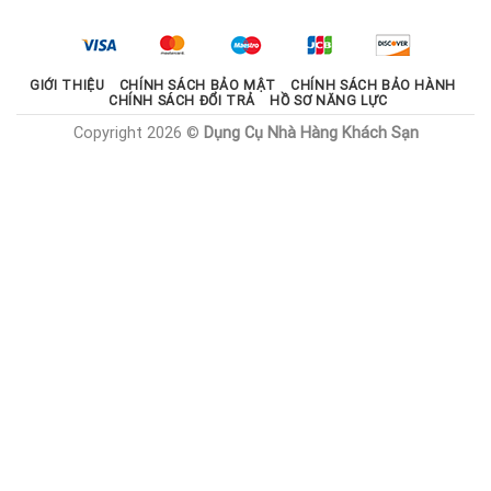
2.100.000 ₫.
là:
1.785.000 ₫.
GIỚI THIỆU
CHÍNH SÁCH BẢO MẬT
CHÍNH SÁCH BẢO HÀNH
CHÍNH SÁCH ĐỔI TRẢ
HỒ SƠ NĂNG LỰC
Copyright 2026 ©
Dụng Cụ Nhà Hàng Khách Sạn