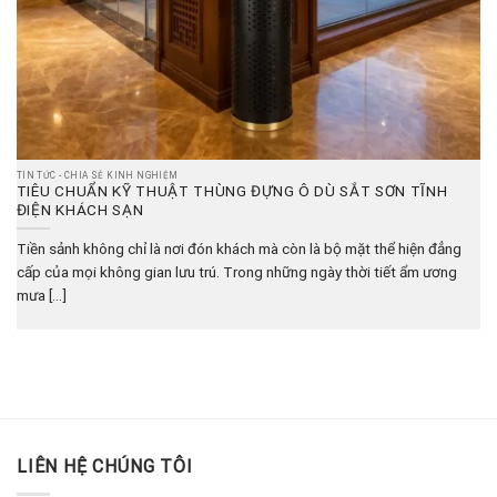
TIN TỨC - CHIA SẺ KINH NGHIỆM
TIÊU CHUẨN KỸ THUẬT THÙNG ĐỰNG Ô DÙ SẮT SƠN TĨNH
ĐIỆN KHÁCH SẠN
Tiền sảnh không chỉ là nơi đón khách mà còn là bộ mặt thể hiện đẳng
cấp của mọi không gian lưu trú. Trong những ngày thời tiết ẩm ương
mưa [...]
LIÊN HỆ CHÚNG TÔI