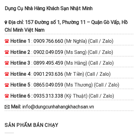
Dụng Cụ Nhà Hàng Khách Sạn Nhật Minh
Địa chỉ:
157 Đường số 1, Phường 11
–
Quận Gò Vấp, Hồ
Chí Minh
Việt Nam
Hotline 1
:
0909.766.660
(Mr Nghĩa) (Call / Zalo)
Hotline 2
:
0902.049.059
(Ms Sang) (Call / Zalo)
Hotline 3
:
0899.495.459
(Ms Hằng) (Call / Zalo)
Hotline 4
:
0901.293.636
(Mr Tiền) (Call / Zalo)
Hotline 5
:
0865.049.059
(Ms Thương) (Call / Zalo)
Hotline 6 :
0935.313.338
(Kỹ Thuật) (Call / Zalo)
Mail:
info@dungcunhahangkhachsan.vn
SẢN PHẨM BÁN CHẠY