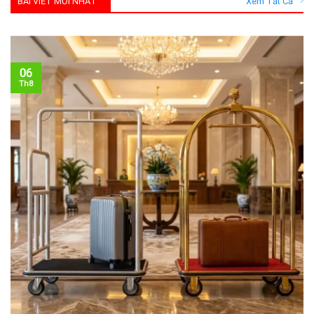
BÀI VIẾT MỚI NHẤT
Xem Tất Cả
06
Th8