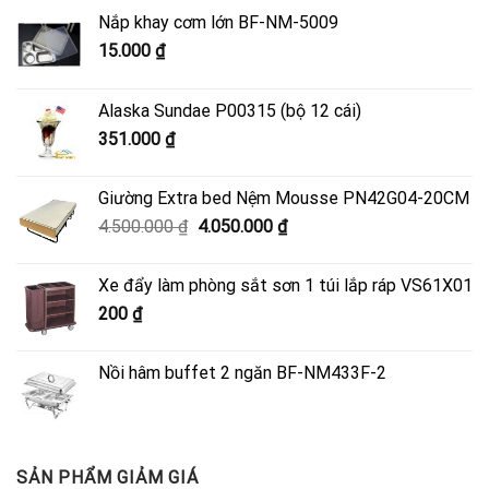
Nắp khay cơm lớn BF-NM-5009
15.000
₫
Alaska Sundae P00315 (bộ 12 cái)
351.000
₫
Giường Extra bed Nệm Mousse PN42G04-20CM
Giá
Giá
4.500.000
₫
4.050.000
₫
gốc
hiện
là:
tại
Xe đẩy làm phòng sắt sơn 1 túi lắp ráp VS61X01
4.500.000 ₫.
là:
200
₫
4.050.000 ₫.
Nồi hâm buffet 2 ngăn BF-NM433F-2
SẢN PHẨM GIẢM GIÁ