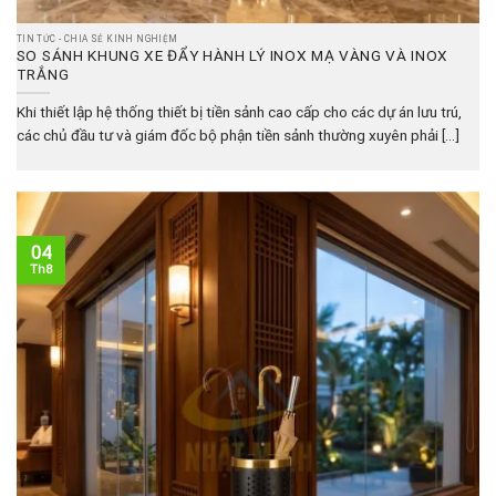
TIN TỨC - CHIA SẺ KINH NGHIỆM
SO SÁNH KHUNG XE ĐẨY HÀNH LÝ INOX MẠ VÀNG VÀ INOX
TRẮNG
Khi thiết lập hệ thống thiết bị tiền sảnh cao cấp cho các dự án lưu trú,
các chủ đầu tư và giám đốc bộ phận tiền sảnh thường xuyên phải [...]
04
Th8