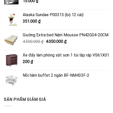
15.000
₫
Alaska Sundae P00315 (bộ 12 cái)
351.000
₫
Giường Extra bed Nệm Mousse PN42G04-20CM
Giá
Giá
4.500.000
₫
4.050.000
₫
gốc
hiện
là:
tại
Xe đẩy làm phòng sắt sơn 1 túi lắp ráp VS61X01
4.500.000 ₫.
là:
200
₫
4.050.000 ₫.
Nồi hâm buffet 2 ngăn BF-NM433F-2
SẢN PHẨM GIẢM GIÁ