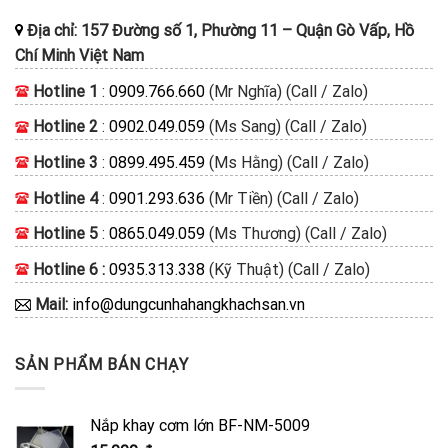
Địa chỉ:
157 Đường số 1, Phường 11
–
Quận Gò Vấp, Hồ
Chí Minh
Việt Nam
Hotline 1
:
0909.766.660
(Mr Nghĩa) (Call / Zalo)
Hotline 2
:
0902.049.059
(Ms Sang) (Call / Zalo)
Hotline 3
:
0899.495.459
(Ms Hằng) (Call / Zalo)
Hotline 4
:
0901.293.636
(Mr Tiền) (Call / Zalo)
Hotline 5
:
0865.049.059
(Ms Thương) (Call / Zalo)
Hotline 6 :
0935.313.338
(Kỹ Thuật) (Call / Zalo)
Mail:
info@dungcunhahangkhachsan.vn
SẢN PHẨM BÁN CHẠY
Nắp khay cơm lớn BF-NM-5009