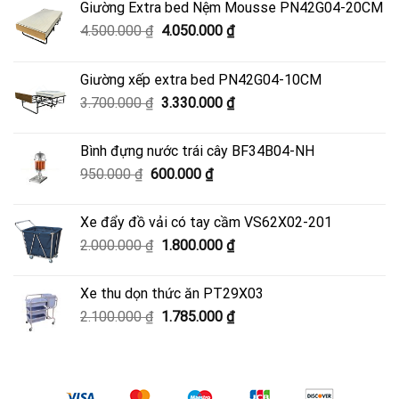
Giường Extra bed Nệm Mousse PN42G04-20CM
Giá
Giá
4.500.000
₫
4.050.000
₫
gốc
hiện
là:
tại
Giường xếp extra bed PN42G04-10CM
4.500.000 ₫.
là:
Giá
Giá
3.700.000
₫
3.330.000
₫
4.050.000 ₫.
gốc
hiện
là:
tại
Bình đựng nước trái cây BF34B04-NH
3.700.000 ₫.
là:
Giá
Giá
950.000
₫
600.000
₫
3.330.000 ₫.
gốc
hiện
là:
tại
Xe đẩy đồ vải có tay cầm VS62X02-201
950.000 ₫.
là:
Giá
Giá
2.000.000
₫
1.800.000
₫
600.000 ₫.
gốc
hiện
là:
tại
Xe thu dọn thức ăn PT29X03
2.000.000 ₫.
là:
Giá
Giá
2.100.000
₫
1.785.000
₫
1.800.000 ₫.
gốc
hiện
là:
tại
2.100.000 ₫.
là:
1.785.000 ₫.