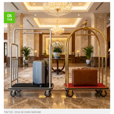
06
Th8
TIN TỨC - CHIA SẺ KINH NGHIỆM