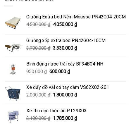
Giường Extra bed Nệm Mousse PN42G04-20CM
Giá
Giá
4.500.000
₫
4.050.000
₫
gốc
hiện
là:
tại
Giường xếp extra bed PN42G04-10CM
4.500.000 ₫.
là:
Giá
Giá
3.700.000
₫
3.330.000
₫
4.050.000 ₫.
gốc
hiện
là:
tại
Bình đựng nước trái cây BF34B04-NH
3.700.000 ₫.
là:
Giá
Giá
950.000
₫
600.000
₫
3.330.000 ₫.
gốc
hiện
là:
tại
Xe đẩy đồ vải có tay cầm VS62X02-201
950.000 ₫.
là:
Giá
Giá
2.000.000
₫
1.800.000
₫
600.000 ₫.
gốc
hiện
là:
tại
Xe thu dọn thức ăn PT29X03
2.000.000 ₫.
là:
Giá
Giá
2.100.000
₫
1.785.000
₫
1.800.000 ₫.
gốc
hiện
là:
tại