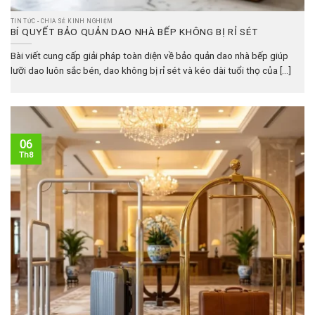
TIN TỨC - CHIA SẺ KINH NGHIỆM
BÍ QUYẾT BẢO QUẢN DAO NHÀ BẾP KHÔNG BỊ RỈ SÉT
Bài viết cung cấp giải pháp toàn diện về bảo quản dao nhà bếp giúp
lưỡi dao luôn sắc bén, dao không bị rỉ sét và kéo dài tuổi thọ của [...]
06
Th8