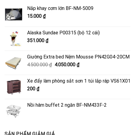
Nắp khay cơm lớn BF-NM-5009
15.000
₫
Alaska Sundae P00315 (bộ 12 cái)
351.000
₫
Giường Extra bed Nệm Mousse PN42G04-20CM
Giá
Giá
4.500.000
₫
4.050.000
₫
gốc
hiện
là:
tại
Xe đẩy làm phòng sắt sơn 1 túi lắp ráp VS61X01
4.500.000 ₫.
là:
200
₫
4.050.000 ₫.
Nồi hâm buffet 2 ngăn BF-NM433F-2
SẢN PHẨM GIẢM GIÁ