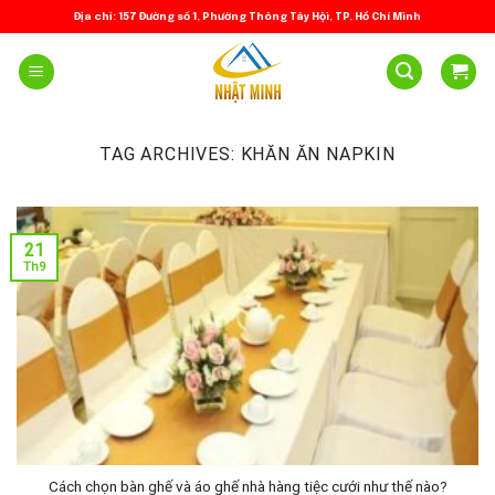
Skip
Địa chỉ: 157 Đường số 1, Phường Thông Tây Hội, TP. Hồ Chí Minh
to
content
TAG ARCHIVES:
KHĂN ĂN NAPKIN
21
Th9
Cách chọn bàn ghế và áo ghế nhà hàng tiệc cưới như thế nào?