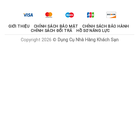
2.100.000 ₫.
là:
1.785.000 ₫.
GIỚI THIỆU
CHÍNH SÁCH BẢO MẬT
CHÍNH SÁCH BẢO HÀNH
CHÍNH SÁCH ĐỔI TRẢ
HỒ SƠ NĂNG LỰC
Copyright 2026 ©
Dụng Cụ Nhà Hàng Khách Sạn