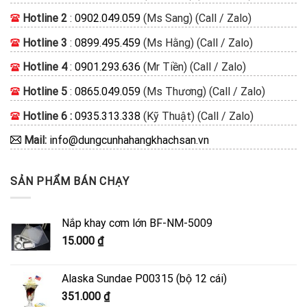
Hotline 2
:
0902.049.059
(Ms Sang) (Call / Zalo)
Hotline 3
:
0899.495.459
(Ms Hằng) (Call / Zalo)
Hotline 4
:
0901.293.636
(Mr Tiền) (Call / Zalo)
Hotline 5
:
0865.049.059
(Ms Thương) (Call / Zalo)
Hotline 6 :
0935.313.338
(Kỹ Thuật) (Call / Zalo)
Mail:
info@dungcunhahangkhachsan.vn
SẢN PHẨM BÁN CHẠY
Nắp khay cơm lớn BF-NM-5009
15.000
₫
Alaska Sundae P00315 (bộ 12 cái)
351.000
₫