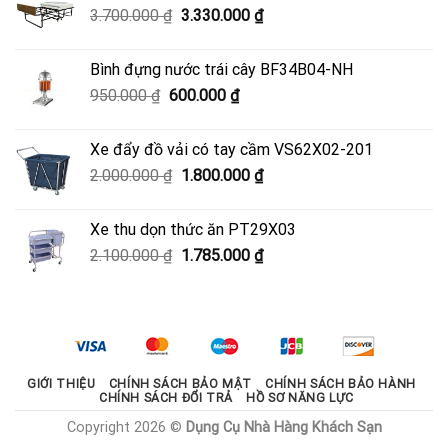
Giá
Giá
3.700.000
₫
3.330.000
₫
4.050.000 ₫.
gốc
hiện
là:
tại
Bình đựng nước trái cây BF34B04-NH
3.700.000 ₫.
là:
Giá
Giá
950.000
₫
600.000
₫
3.330.000 ₫.
gốc
hiện
là:
tại
Xe đẩy đồ vải có tay cầm VS62X02-201
950.000 ₫.
là:
Giá
Giá
2.000.000
₫
1.800.000
₫
600.000 ₫.
gốc
hiện
là:
tại
Xe thu dọn thức ăn PT29X03
2.000.000 ₫.
là:
Giá
Giá
2.100.000
₫
1.785.000
₫
1.800.000 ₫.
gốc
hiện
là:
tại
2.100.000 ₫.
là:
1.785.000 ₫.
GIỚI THIỆU
CHÍNH SÁCH BẢO MẬT
CHÍNH SÁCH BẢO HÀNH
CHÍNH SÁCH ĐỔI TRẢ
HỒ SƠ NĂNG LỰC
Copyright 2026 ©
Dụng Cụ Nhà Hàng Khách Sạn