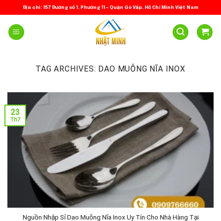
Skip
Địa chỉ: 157 Đường số 1, Phường 11 – Quận Gò Vấp, Hồ Chí Minh Việt Nam
to
content
TAG ARCHIVES:
DAO MUỖNG NĨA INOX
23
Th7
Nguồn Nhập Sỉ Dao Muỗng Nĩa Inox Uy Tín Cho Nhà Hàng Tại