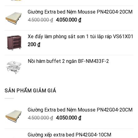
Giường Extra bed Nệm Mousse PN42G04-20CM
Giá
Giá
4.500.000
₫
4.050.000
₫
gốc
hiện
là:
tại
Xe đẩy làm phòng sắt sơn 1 túi lắp ráp VS61X01
4.500.000 ₫.
là:
200
₫
4.050.000 ₫.
Nồi hâm buffet 2 ngăn BF-NM433F-2
SẢN PHẨM GIẢM GIÁ
Giường Extra bed Nệm Mousse PN42G04-20CM
Giá
Giá
4.500.000
₫
4.050.000
₫
gốc
hiện
là:
tại
Giường xếp extra bed PN42G04-10CM
4.500.000 ₫.
là: