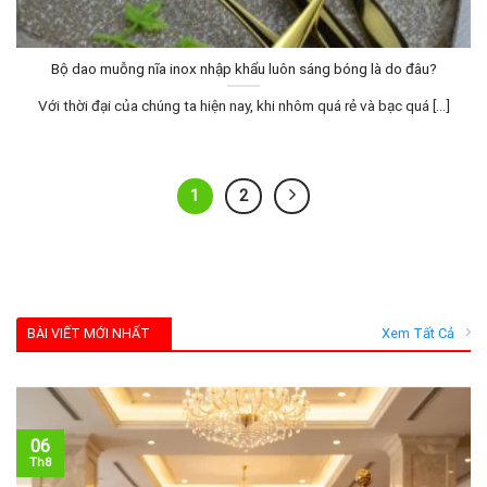
Bộ dao muỗng nĩa inox nhập khẩu luôn sáng bóng là do đâu?
Với thời đại của chúng ta hiện nay, khi nhôm quá rẻ và bạc quá [...]
1
2
BÀI VIẾT MỚI NHẤT
Xem Tất Cả
06
Th8