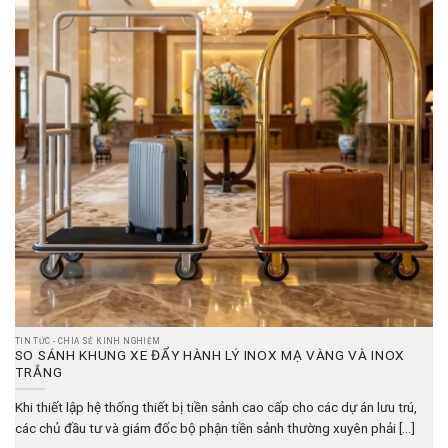
TIN TỨC - CHIA SẺ KINH NGHIỆM
SO SÁNH KHUNG XE ĐẨY HÀNH LÝ INOX MẠ VÀNG VÀ INOX
TRẮNG
Khi thiết lập hệ thống thiết bị tiền sảnh cao cấp cho các dự án lưu trú,
các chủ đầu tư và giám đốc bộ phận tiền sảnh thường xuyên phải [...]