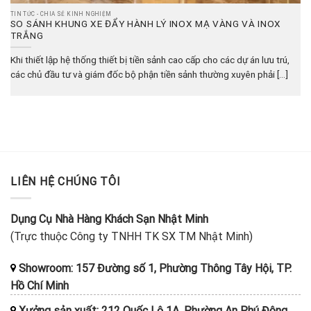
TIN TỨC - CHIA SẺ KINH NGHIỆM
SO SÁNH KHUNG XE ĐẨY HÀNH LÝ INOX MẠ VÀNG VÀ INOX
TRẮNG
Khi thiết lập hệ thống thiết bị tiền sảnh cao cấp cho các dự án lưu trú,
các chủ đầu tư và giám đốc bộ phận tiền sảnh thường xuyên phải [...]
LIÊN HỆ CHÚNG TÔI
Dụng Cụ Nhà Hàng Khách Sạn Nhật Minh
(Trực thuộc Công ty TNHH TK SX TM Nhật Minh)
Showroom: 157 Đường số 1, Phường Thông Tây Hội, TP.
Hồ Chí Minh
Xưởng sản xuất: 212 Quốc Lộ 1A, Phường An Phú Đông,