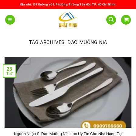
Skip
Địa chỉ: 157 Đường số 1, Phường Thông Tây Hội, TP. Hồ Chí Minh
to
content
TAG ARCHIVES:
DAO MUỖNG NĨA
23
Th7
Nguồn Nhập Sỉ Dao Muỗng Nĩa Inox Uy Tín Cho Nhà Hàng Tại