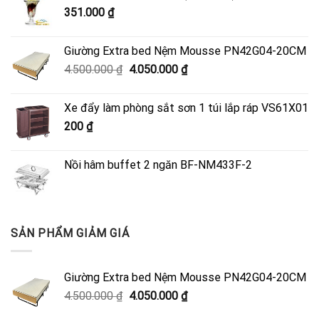
351.000
₫
Giường Extra bed Nệm Mousse PN42G04-20CM
Giá
Giá
4.500.000
₫
4.050.000
₫
gốc
hiện
là:
tại
Xe đẩy làm phòng sắt sơn 1 túi lắp ráp VS61X01
4.500.000 ₫.
là:
200
₫
4.050.000 ₫.
Nồi hâm buffet 2 ngăn BF-NM433F-2
SẢN PHẨM GIẢM GIÁ
Giường Extra bed Nệm Mousse PN42G04-20CM
Giá
Giá
4.500.000
₫
4.050.000
₫
gốc
hiện