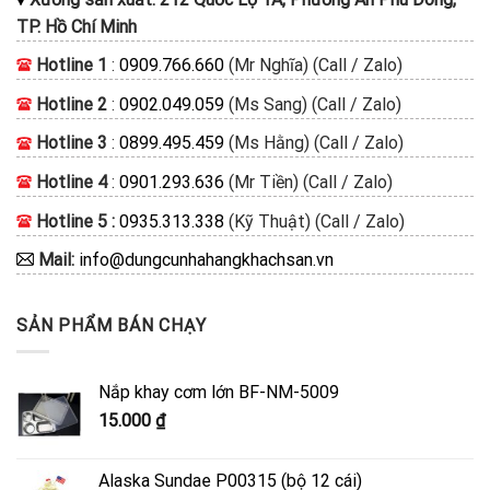
TP. Hồ Chí Minh
Hotline 1
:
0909.766.660
(Mr Nghĩa) (Call / Zalo)
Hotline 2
:
0902.049.059
(Ms Sang) (Call / Zalo)
Hotline 3
:
0899.495.459
(Ms Hằng) (Call / Zalo)
Hotline 4
:
0901.293.636
(Mr Tiền) (Call / Zalo)
Hotline 5 :
0935.313.338
(Kỹ Thuật) (Call / Zalo)
Mail:
info@dungcunhahangkhachsan.vn
SẢN PHẨM BÁN CHẠY
Nắp khay cơm lớn BF-NM-5009
15.000
₫
Alaska Sundae P00315 (bộ 12 cái)