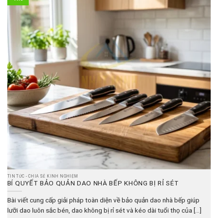
TIN TỨC - CHIA SẺ KINH NGHIỆM
BÍ QUYẾT BẢO QUẢN DAO NHÀ BẾP KHÔNG BỊ RỈ SÉT
Bài viết cung cấp giải pháp toàn diện về bảo quản dao nhà bếp giúp
lưỡi dao luôn sắc bén, dao không bị rỉ sét và kéo dài tuổi thọ của [...]