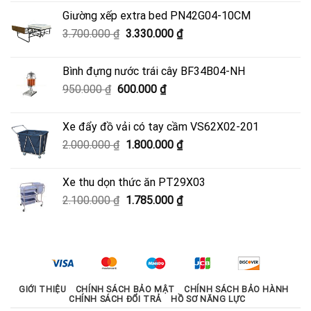
là:
tại
Giường xếp extra bed PN42G04-10CM
4.500.000 ₫.
là:
Giá
Giá
3.700.000
₫
3.330.000
₫
4.050.000 ₫.
gốc
hiện
là:
tại
Bình đựng nước trái cây BF34B04-NH
3.700.000 ₫.
là:
Giá
Giá
950.000
₫
600.000
₫
3.330.000 ₫.
gốc
hiện
là:
tại
Xe đẩy đồ vải có tay cầm VS62X02-201
950.000 ₫.
là:
Giá
Giá
2.000.000
₫
1.800.000
₫
600.000 ₫.
gốc
hiện
là:
tại
Xe thu dọn thức ăn PT29X03
2.000.000 ₫.
là:
Giá
Giá
2.100.000
₫
1.785.000
₫
1.800.000 ₫.
gốc
hiện
là:
tại
2.100.000 ₫.
là:
1.785.000 ₫.
GIỚI THIỆU
CHÍNH SÁCH BẢO MẬT
CHÍNH SÁCH BẢO HÀNH
CHÍNH SÁCH ĐỔI TRẢ
HỒ SƠ NĂNG LỰC