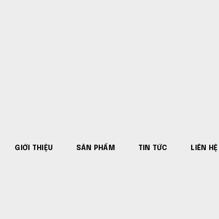
GIỚI THIỆU
SẢN PHẨM
TIN TỨC
LIÊN HỆ