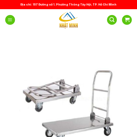
Skip
Địa chỉ: 157 Đường số 1, Phường Thông Tây Hội, TP. Hồ Chí Minh
to
content