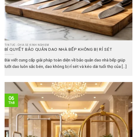
TIN TỨC - CHIA SẺ KINH NGHIỆM
BÍ QUYẾT BẢO QUẢN DAO NHÀ BẾP KHÔNG BỊ RỈ SÉT
Bài viết cung cấp giải pháp toàn diện về bảo quản dao nhà bếp giúp
lưỡi dao luôn sắc bén, dao không bị rỉ sét và kéo dài tuổi thọ của [...]
06
Th8