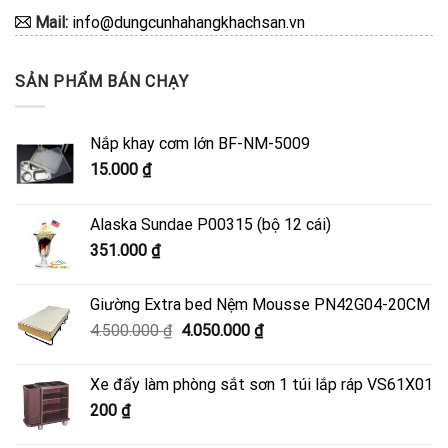
Mail:
info@dungcunhahangkhachsan.vn
SẢN PHẨM BÁN CHẠY
Nắp khay cơm lớn BF-NM-5009
15.000
₫
Alaska Sundae P00315 (bộ 12 cái)
351.000
₫
Giường Extra bed Nệm Mousse PN42G04-20CM
Giá
Giá
4.500.000
₫
4.050.000
₫
gốc
hiện
là:
tại
Xe đẩy làm phòng sắt sơn 1 túi lắp ráp VS61X01
4.500.000 ₫.
là:
200
₫
4.050.000 ₫.