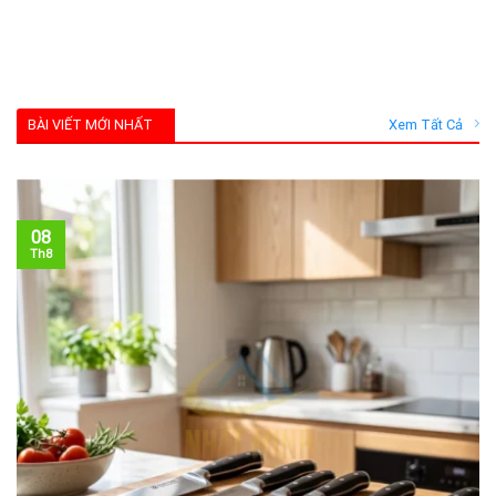
BÀI VIẾT MỚI NHẤT
Xem Tất Cả
08
Th8