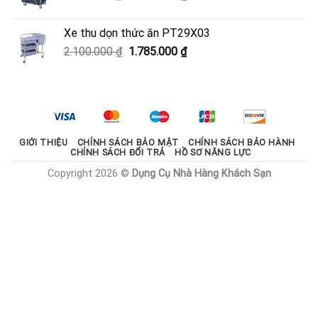
gốc
hiện
là:
tại
Xe thu dọn thức ăn PT29X03
2.000.000 ₫.
là:
Giá
Giá
2.100.000
₫
1.785.000
₫
1.800.000 ₫.
gốc
hiện
là:
tại
2.100.000 ₫.
là:
1.785.000 ₫.
GIỚI THIỆU
CHÍNH SÁCH BẢO MẬT
CHÍNH SÁCH BẢO HÀNH
CHÍNH SÁCH ĐỔI TRẢ
HỒ SƠ NĂNG LỰC
Copyright 2026 ©
Dụng Cụ Nhà Hàng Khách Sạn