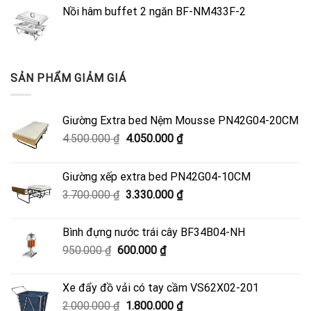
Nồi hâm buffet 2 ngăn BF-NM433F-2
SẢN PHẨM GIẢM GIÁ
Giường Extra bed Nệm Mousse PN42G04-20CM
Giá
Giá
4.500.000
₫
4.050.000
₫
gốc
hiện
là:
tại
Giường xếp extra bed PN42G04-10CM
4.500.000 ₫.
là:
Giá
Giá
3.700.000
₫
3.330.000
₫
4.050.000 ₫.
gốc
hiện
là:
tại
Bình đựng nước trái cây BF34B04-NH
3.700.000 ₫.
là:
Giá
Giá
950.000
₫
600.000
₫
3.330.000 ₫.
gốc
hiện
là:
tại
Xe đẩy đồ vải có tay cầm VS62X02-201
950.000 ₫.
là:
Giá
Giá
2.000.000
₫
1.800.000
₫
600.000 ₫.