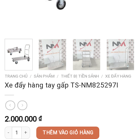
TRANG CHỦ
/
SẢN PHẨM
/
THIẾT BỊ TIỀN SẢNH
/
XE ĐẨY HÀNG
Xe đẩy hàng tay gấp TS-NM825297I
2.000.000
₫
Xe đẩy hàng tay gấp TS-NM825297I số lượng
THÊM VÀO GIỎ HÀNG