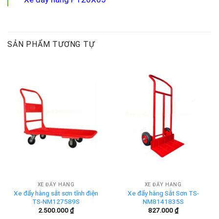
SẢN PHẨM TƯƠNG TỰ
XE ĐẨY HÀNG
XE ĐẨY HÀNG
Xe đẩy hàng sắt sơn tĩnh điện
Xe đẩy hàng Sắt Sơn TS-
TS-NM127589S
NM8141835S
2.500.000
₫
827.000
₫