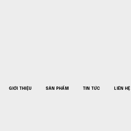
GIỚI THIỆU
SẢN PHẨM
TIN TỨC
LIÊN HỆ