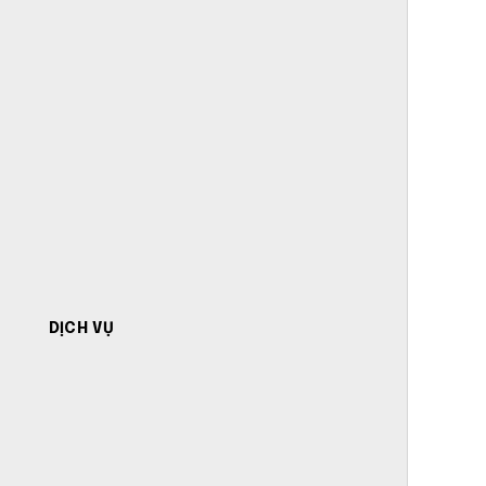
DỊCH VỤ