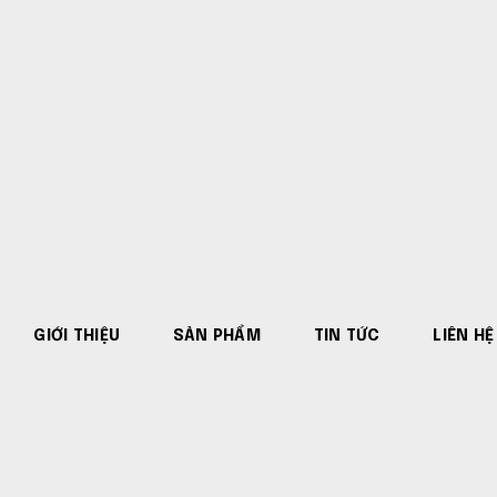
GIỚI THIỆU
SẢN PHẨM
TIN TỨC
LIÊN HỆ