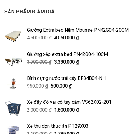
SẢN PHẨM GIẢM GIÁ
Giường Extra bed Nệm Mousse PN42G04-20CM
Giá
Giá
4.500.000
₫
4.050.000
₫
gốc
hiện
là:
tại
Giường xếp extra bed PN42G04-10CM
4.500.000 ₫.
là:
Giá
Giá
3.700.000
₫
3.330.000
₫
4.050.000 ₫.
gốc
hiện
là:
tại
Bình đựng nước trái cây BF34B04-NH
3.700.000 ₫.
là:
Giá
Giá
950.000
₫
600.000
₫
3.330.000 ₫.
gốc
hiện
là:
tại
Xe đẩy đồ vải có tay cầm VS62X02-201
950.000 ₫.
là:
Giá
Giá
2.000.000
₫
1.800.000
₫
600.000 ₫.
gốc
hiện
là:
tại
Xe thu dọn thức ăn PT29X03
2.000.000 ₫.
là:
Giá
Giá
2.100.000
₫
1.785.000
₫