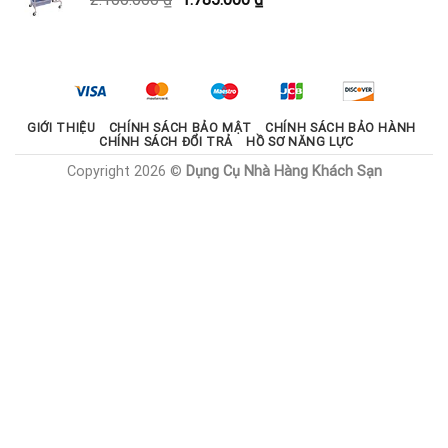
1.800.000 ₫.
gốc
hiện
là:
tại
2.100.000 ₫.
là:
1.785.000 ₫.
GIỚI THIỆU
CHÍNH SÁCH BẢO MẬT
CHÍNH SÁCH BẢO HÀNH
CHÍNH SÁCH ĐỔI TRẢ
HỒ SƠ NĂNG LỰC
Copyright 2026 ©
Dụng Cụ Nhà Hàng Khách Sạn