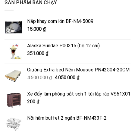
SẢN PHẨM BÁN CHẠY
Nắp khay cơm lớn BF-NM-5009
15.000
₫
Alaska Sundae P00315 (bộ 12 cái)
351.000
₫
Giường Extra bed Nệm Mousse PN42G04-20CM
Giá
Giá
4.500.000
₫
4.050.000
₫
gốc
hiện
là:
tại
Xe đẩy làm phòng sắt sơn 1 túi lắp ráp VS61X01
4.500.000 ₫.
là:
200
₫
4.050.000 ₫.
Nồi hâm buffet 2 ngăn BF-NM433F-2