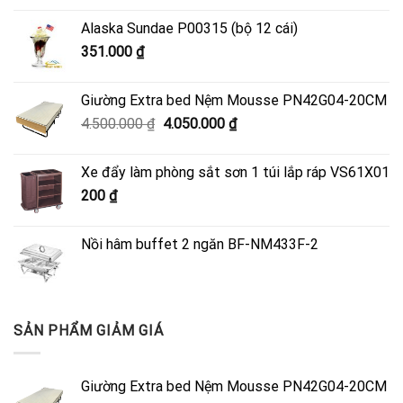
Alaska Sundae P00315 (bộ 12 cái)
351.000
₫
Giường Extra bed Nệm Mousse PN42G04-20CM
Giá
Giá
4.500.000
₫
4.050.000
₫
gốc
hiện
là:
tại
Xe đẩy làm phòng sắt sơn 1 túi lắp ráp VS61X01
4.500.000 ₫.
là:
200
₫
4.050.000 ₫.
Nồi hâm buffet 2 ngăn BF-NM433F-2
SẢN PHẨM GIẢM GIÁ
Giường Extra bed Nệm Mousse PN42G04-20CM