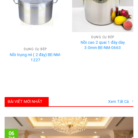
DỤNG CỤ BẾP
Nồi cao 2 quai 1 đáy dày
3.0mm BE-NM-0663
DỤNG CỤ BẾP
Nồi trụng mì ( 2 đáy) BE-NM-
1227
BÀI VIẾT MỚI NHẤT
Xem Tất Cả
06