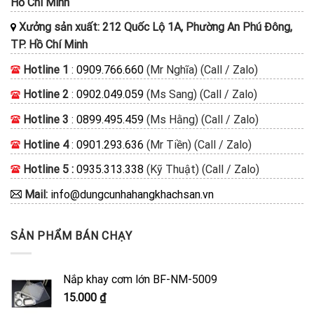
Hồ Chí Minh
Xưởng sản xuất: 212 Quốc Lộ 1A, Phường An Phú Đông,
TP. Hồ Chí Minh
Hotline 1
:
0909.766.660
(Mr Nghĩa) (Call / Zalo)
Hotline 2
:
0902.049.059
(Ms Sang) (Call / Zalo)
Hotline 3
:
0899.495.459
(Ms Hằng) (Call / Zalo)
Hotline 4
:
0901.293.636
(Mr Tiền) (Call / Zalo)
Hotline 5 :
0935.313.338
(Kỹ Thuật) (Call / Zalo)
Mail:
info@dungcunhahangkhachsan.vn
SẢN PHẨM BÁN CHẠY
Nắp khay cơm lớn BF-NM-5009
15.000
₫