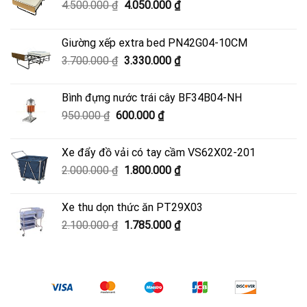
Giá
Giá
4.500.000
₫
4.050.000
₫
gốc
hiện
là:
tại
Giường xếp extra bed PN42G04-10CM
4.500.000 ₫.
là:
Giá
Giá
3.700.000
₫
3.330.000
₫
4.050.000 ₫.
gốc
hiện
là:
tại
Bình đựng nước trái cây BF34B04-NH
3.700.000 ₫.
là:
Giá
Giá
950.000
₫
600.000
₫
3.330.000 ₫.
gốc
hiện
là:
tại
Xe đẩy đồ vải có tay cầm VS62X02-201
950.000 ₫.
là:
Giá
Giá
2.000.000
₫
1.800.000
₫
600.000 ₫.
gốc
hiện
là:
tại
Xe thu dọn thức ăn PT29X03
2.000.000 ₫.
là:
Giá
Giá
2.100.000
₫
1.785.000
₫
1.800.000 ₫.
gốc
hiện
là:
tại
2.100.000 ₫.
là:
1.785.000 ₫.