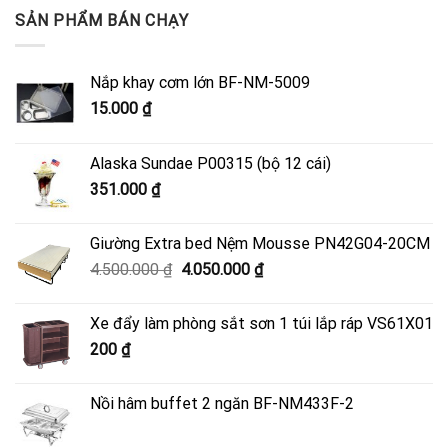
SẢN PHẨM BÁN CHẠY
Nắp khay cơm lớn BF-NM-5009
15.000
₫
Alaska Sundae P00315 (bộ 12 cái)
351.000
₫
Giường Extra bed Nệm Mousse PN42G04-20CM
Giá
Giá
4.500.000
₫
4.050.000
₫
gốc
hiện
là:
tại
Xe đẩy làm phòng sắt sơn 1 túi lắp ráp VS61X01
4.500.000 ₫.
là:
200
₫
4.050.000 ₫.
Nồi hâm buffet 2 ngăn BF-NM433F-2