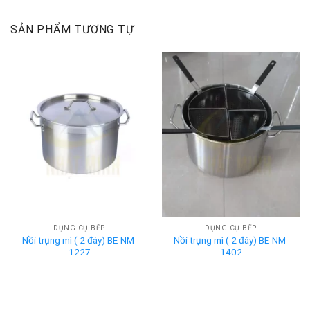
SẢN PHẨM TƯƠNG TỰ
DỤNG CỤ BẾP
DỤNG CỤ BẾP
Nồi trụng mì ( 2 đáy) BE-NM-
Nồi trụng mì ( 2 đáy) BE-NM-
1227
1402