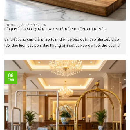
TIN TỨC - CHIA SẺ KINH NGHIỆM
BÍ QUYẾT BẢO QUẢN DAO NHÀ BẾP KHÔNG BỊ RỈ SÉT
Bài viết cung cấp giải pháp toàn diện về bảo quản dao nhà bếp giúp
lưỡi dao luôn sắc bén, dao không bị rỉ sét và kéo dài tuổi thọ của [...]
06
Th8