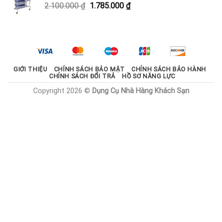
Giá
Giá
2.100.000
₫
1.785.000
₫
1.800.000 ₫.
gốc
hiện
là:
tại
2.100.000 ₫.
là:
1.785.000 ₫.
GIỚI THIỆU
CHÍNH SÁCH BẢO MẬT
CHÍNH SÁCH BẢO HÀNH
CHÍNH SÁCH ĐỔI TRẢ
HỒ SƠ NĂNG LỰC
Copyright 2026 ©
Dụng Cụ Nhà Hàng Khách Sạn