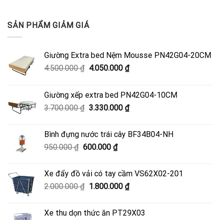
SẢN PHẨM GIẢM GIÁ
Giường Extra bed Nệm Mousse PN42G04-20CM
Giá
Giá
4.500.000
₫
4.050.000
₫
gốc
hiện
là:
tại
Giường xếp extra bed PN42G04-10CM
4.500.000 ₫.
là:
Giá
Giá
3.700.000
₫
3.330.000
₫
4.050.000 ₫.
gốc
hiện
là:
tại
Bình đựng nước trái cây BF34B04-NH
3.700.000 ₫.
là:
Giá
Giá
950.000
₫
600.000
₫
3.330.000 ₫.
gốc
hiện
là:
tại
Xe đẩy đồ vải có tay cầm VS62X02-201
950.000 ₫.
là:
Giá
Giá
2.000.000
₫
1.800.000
₫
600.000 ₫.
gốc
hiện
là:
tại
Xe thu dọn thức ăn PT29X03
2.000.000 ₫.
là: