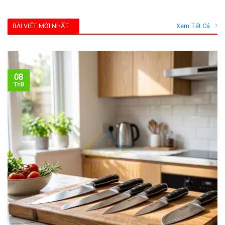
BÀI VIẾT MỚI NHẤT
Xem Tất Cả
08
Th8