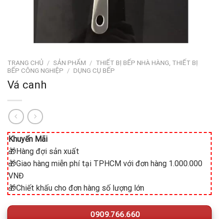
TRANG CHỦ
/
SẢN PHẨM
/
THIẾT BỊ BẾP NHÀ HÀNG, THIẾT BỊ
BẾP CÔNG NGHIỆP
/
DỤNG CỤ BẾP
Vá canh
Khuyến Mãi
🎁Hàng đợi sản xuất
🎁Giao hàng miễn phí tại TPHCM với đơn hàng 1.000.000
VNĐ
🎁Chiết khấu cho đơn hàng số lượng lớn
0909.766.660