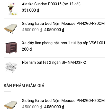
Alaska Sundae P00315 (bộ 12 cái)
351.000
₫
Giường Extra bed Nệm Mousse PN42G04-20CM
Giá
Giá
4.500.000
₫
4.050.000
₫
gốc
hiện
là:
tại
Xe đẩy làm phòng sắt sơn 1 túi lắp ráp VS61X01
4.500.000 ₫.
là:
200
₫
4.050.000 ₫.
Nồi hâm buffet 2 ngăn BF-NM433F-2
SẢN PHẨM GIẢM GIÁ
Giường Extra bed Nệm Mousse PN42G04-20CM
Giá
Giá
4.500.000
₫
4.050.000
₫