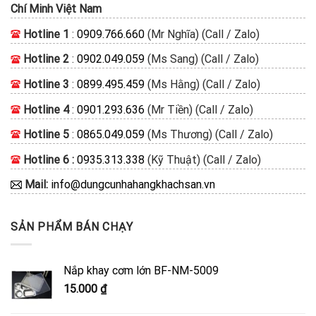
Chí Minh
Việt Nam
Hotline 1
:
0909.766.660
(Mr Nghĩa) (Call / Zalo)
Hotline 2
:
0902.049.059
(Ms Sang) (Call / Zalo)
Hotline 3
:
0899.495.459
(Ms Hằng) (Call / Zalo)
Hotline 4
:
0901.293.636
(Mr Tiền) (Call / Zalo)
Hotline 5
:
0865.049.059
(Ms Thương) (Call / Zalo)
Hotline 6 :
0935.313.338
(Kỹ Thuật) (Call / Zalo)
Mail:
info@dungcunhahangkhachsan.vn
SẢN PHẨM BÁN CHẠY
Nắp khay cơm lớn BF-NM-5009
15.000
₫