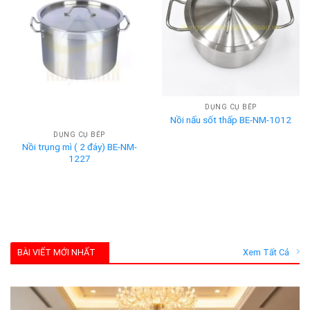
DỤNG CỤ BẾP
Nồi nấu sốt thấp BE-NM-1012
DỤNG CỤ BẾP
Nồi trụng mì ( 2 đáy) BE-NM-
1227
BÀI VIẾT MỚI NHẤT
Xem Tất Cả