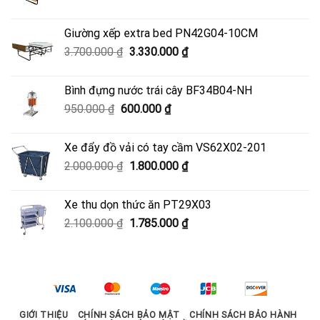
gốc
hiện
là:
tại
Giường xếp extra bed PN42G04-10CM
4.500.000 ₫.
là:
Giá
Giá
3.700.000
₫
3.330.000
₫
4.050.000 ₫.
gốc
hiện
là:
tại
Bình đựng nước trái cây BF34B04-NH
3.700.000 ₫.
là:
Giá
Giá
950.000
₫
600.000
₫
3.330.000 ₫.
gốc
hiện
là:
tại
Xe đẩy đồ vải có tay cầm VS62X02-201
950.000 ₫.
là:
Giá
Giá
2.000.000
₫
1.800.000
₫
600.000 ₫.
gốc
hiện
là:
tại
Xe thu dọn thức ăn PT29X03
2.000.000 ₫.
là:
Giá
Giá
2.100.000
₫
1.785.000
₫
1.800.000 ₫.
gốc
hiện
là:
tại
2.100.000 ₫.
là:
1.785.000 ₫.
GIỚI THIỆU
CHÍNH SÁCH BẢO MẬT
CHÍNH SÁCH BẢO HÀNH