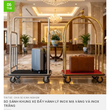
06
Th8
TIN TỨC - CHIA SẺ KINH NGHIỆM
SO SÁNH KHUNG XE ĐẨY HÀNH LÝ INOX MẠ VÀNG VÀ INOX
TRẮNG