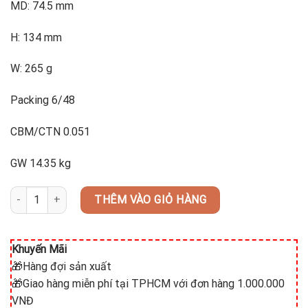
MD: 74.5 mm
H: 134 mm
W: 265 g
Packing 6/48
CBM/CTN 0.051
GW 14.35 kg
TIARA HI BALL B12012 (bộ 12 cái) số lượng
THÊM VÀO GIỎ HÀNG
Khuyến Mãi
🎁Hàng đợi sản xuất
🎁Giao hàng miễn phí tại TPHCM với đơn hàng 1.000.000
VNĐ