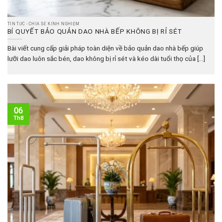
TIN TỨC - CHIA SẺ KINH NGHIỆM
BÍ QUYẾT BẢO QUẢN DAO NHÀ BẾP KHÔNG BỊ RỈ SÉT
Bài viết cung cấp giải pháp toàn diện về bảo quản dao nhà bếp giúp
lưỡi dao luôn sắc bén, dao không bị rỉ sét và kéo dài tuổi thọ của [...]
06
Th8