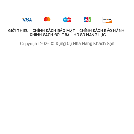
là:
tại
2.100.000 ₫.
là:
1.785.000 ₫.
GIỚI THIỆU
CHÍNH SÁCH BẢO MẬT
CHÍNH SÁCH BẢO HÀNH
CHÍNH SÁCH ĐỔI TRẢ
HỒ SƠ NĂNG LỰC
Copyright 2026 ©
Dụng Cụ Nhà Hàng Khách Sạn