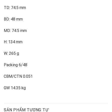
TD: 74.5 mm
BD: 48 mm
MD: 74.5 mm
H: 134 mm
W: 265 g
Packing 6/48
CBM/CTN 0.051
GW 14.35 kg
SẢN PHẨM TƯƠNG TỰ