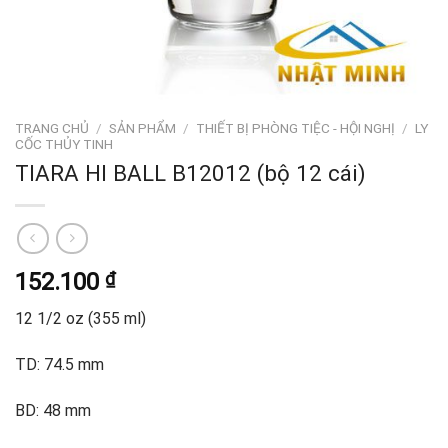
TRANG CHỦ
/
SẢN PHẨM
/
THIẾT BỊ PHÒNG TIỆC - HỘI NGHỊ
/
LY
CỐC THỦY TINH
TIARA HI BALL B12012 (bộ 12 cái)
152.100
₫
12 1/2 oz (355 ml)
TD: 74.5 mm
BD: 48 mm