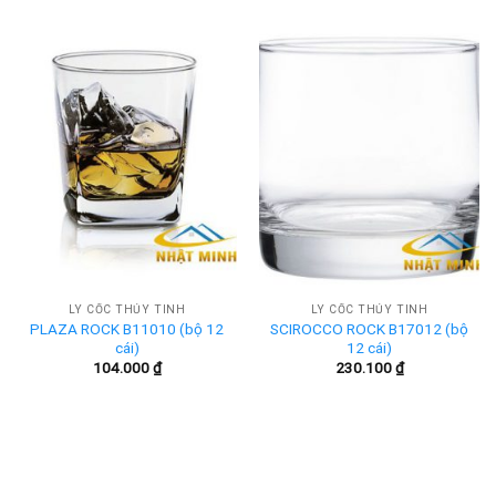
LY CỐC THỦY TINH
LY CỐC THỦY TINH
PLAZA ROCK B11010 (bộ 12
SCIROCCO ROCK B17012 (bộ
cái)
12 cái)
104.000
₫
230.100
₫