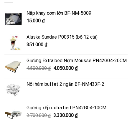
Nắp khay cơm lớn BF-NM-5009
15.000
₫
Alaska Sundae P00315 (bộ 12 cái)
351.000
₫
Giường Extra bed Nệm Mousse PN42G04-20CM
Giá
Giá
4.500.000
₫
4.050.000
₫
gốc
hiện
là:
tại
Nồi hâm buffet 2 ngăn BF-NM433F-2
4.500.000 ₫.
là:
4.050.000 ₫.
Giường xếp extra bed PN42G04-10CM
Giá
Giá
3.700.000
₫
3.330.000
₫
gốc
hiện
là:
tại