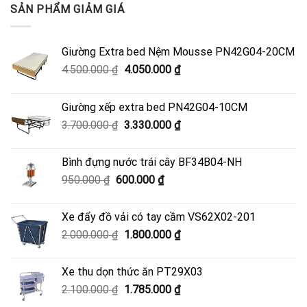
3.700.000 ₫.
là:
SẢN PHẨM GIẢM GIÁ
3.330.000 ₫.
Giường Extra bed Nệm Mousse PN42G04-20CM
Giá
Giá
4.500.000
₫
4.050.000
₫
gốc
hiện
là:
tại
Giường xếp extra bed PN42G04-10CM
4.500.000 ₫.
là:
Giá
Giá
3.700.000
₫
3.330.000
₫
4.050.000 ₫.
gốc
hiện
là:
tại
Bình đựng nước trái cây BF34B04-NH
3.700.000 ₫.
là:
Giá
Giá
950.000
₫
600.000
₫
3.330.000 ₫.
gốc
hiện
là:
tại
Xe đẩy đồ vải có tay cầm VS62X02-201
950.000 ₫.
là:
Giá
Giá
2.000.000
₫
1.800.000
₫
600.000 ₫.
gốc
hiện
là:
tại
Xe thu dọn thức ăn PT29X03
2.000.000 ₫.
là:
Giá
Giá
2.100.000
₫
1.785.000
₫
1.800.000 ₫.
gốc
hiện