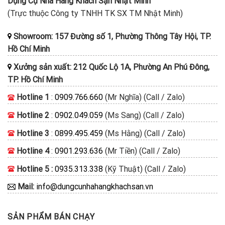
Dụng Cụ Nhà Hàng Khách Sạn Nhật Minh
(Trực thuộc Công ty TNHH TK SX TM Nhật Minh)
Showroom: 157 Đường số 1, Phường Thông Tây Hội, TP.
Hồ Chí Minh
Xưởng sản xuất: 212 Quốc Lộ 1A, Phường An Phú Đông,
TP. Hồ Chí Minh
Hotline 1
:
0909.766.660
(Mr Nghĩa) (Call / Zalo)
Hotline 2
:
0902.049.059
(Ms Sang) (Call / Zalo)
Hotline 3
:
0899.495.459
(Ms Hằng) (Call / Zalo)
Hotline 4
:
0901.293.636
(Mr Tiền) (Call / Zalo)
Hotline 5 :
0935.313.338
(Kỹ Thuật) (Call / Zalo)
Mail:
info@dungcunhahangkhachsan.vn
SẢN PHẨM BÁN CHẠY