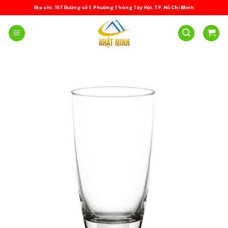
Skip
Địa chỉ: 157 Đường số 1, Phường Thông Tây Hội, TP. Hồ Chí Minh
to
content