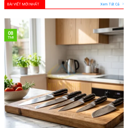
BÀI VIẾT MỚI NHẤT
Xem Tất Cả
08
Th8