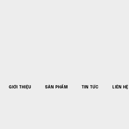
GIỚI THIỆU
SẢN PHẨM
TIN TỨC
LIÊN HỆ