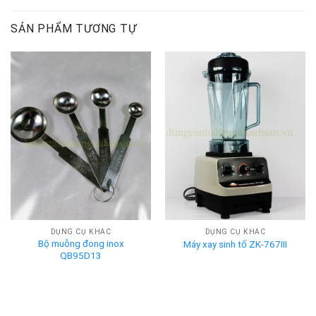
SẢN PHẨM TƯƠNG TỰ
DỤNG CỤ KHÁC
DỤNG CỤ KHÁC
Bộ muỗng đong inox
Máy xay sinh tố ZK-767III
QB95D13