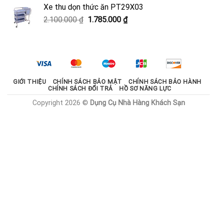
là:
tại
Xe thu dọn thức ăn PT29X03
2.000.000 ₫.
là:
Giá
Giá
2.100.000
₫
1.785.000
₫
1.800.000 ₫.
gốc
hiện
là:
tại
2.100.000 ₫.
là:
1.785.000 ₫.
GIỚI THIỆU
CHÍNH SÁCH BẢO MẬT
CHÍNH SÁCH BẢO HÀNH
CHÍNH SÁCH ĐỔI TRẢ
HỒ SƠ NĂNG LỰC
Copyright 2026 ©
Dụng Cụ Nhà Hàng Khách Sạn