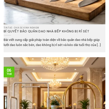
TIN TỨC - CHIA SẺ KINH NGHIỆM
BÍ QUYẾT BẢO QUẢN DAO NHÀ BẾP KHÔNG BỊ RỈ SÉT
Bài viết cung cấp giải pháp toàn diện về bảo quản dao nhà bếp giúp
lưỡi dao luôn sắc bén, dao không bị rỉ sét và kéo dài tuổi thọ của [...]
06
Th8