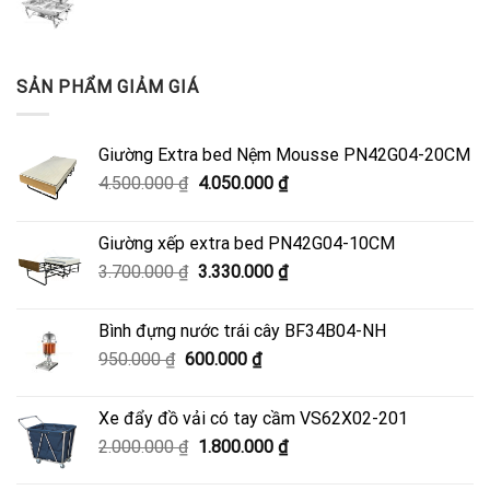
SẢN PHẨM GIẢM GIÁ
Giường Extra bed Nệm Mousse PN42G04-20CM
Giá
Giá
4.500.000
₫
4.050.000
₫
gốc
hiện
là:
tại
Giường xếp extra bed PN42G04-10CM
4.500.000 ₫.
là:
Giá
Giá
3.700.000
₫
3.330.000
₫
4.050.000 ₫.
gốc
hiện
là:
tại
Bình đựng nước trái cây BF34B04-NH
3.700.000 ₫.
là:
Giá
Giá
950.000
₫
600.000
₫
3.330.000 ₫.
gốc
hiện
là:
tại
Xe đẩy đồ vải có tay cầm VS62X02-201
950.000 ₫.
là:
Giá
Giá
2.000.000
₫
1.800.000
₫
600.000 ₫.
gốc
hiện