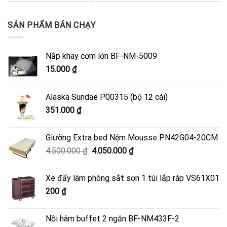
SẢN PHẨM BÁN CHẠY
Nắp khay cơm lớn BF-NM-5009
15.000
₫
Alaska Sundae P00315 (bộ 12 cái)
351.000
₫
Giường Extra bed Nệm Mousse PN42G04-20CM
Giá
Giá
4.500.000
₫
4.050.000
₫
gốc
hiện
là:
tại
Xe đẩy làm phòng sắt sơn 1 túi lắp ráp VS61X01
4.500.000 ₫.
là:
200
₫
4.050.000 ₫.
Nồi hâm buffet 2 ngăn BF-NM433F-2