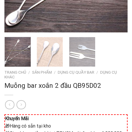
TRANG CHỦ
/
SẢN PHẨM
/
DỤNG CỤ QUẦY BAR
/
DỤNG CỤ
KHÁC
Muỗng bar xoắn 2 đầu QB95D02
Khuyến Mãi
🎁Hàng có sẵn tại kho