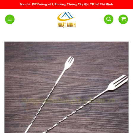
Skip
Địa chỉ: 157 Đường số 1, Phường Thông Tây Hội, TP. Hồ Chí Minh
to
content