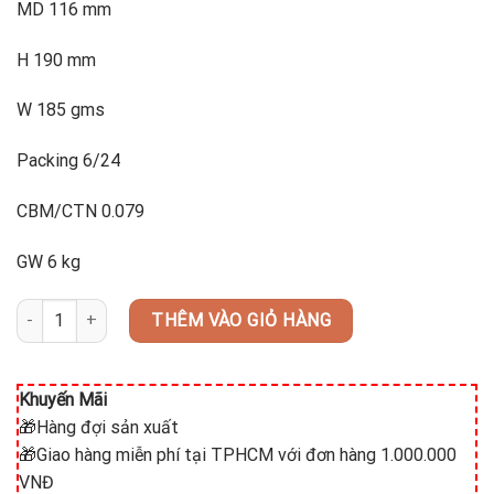
MD 116 mm
H 190 mm
W 185 gms
Packing 6/24
CBM/CTN 0.079
GW 6 kg
Marrgarita 1015M12 (bộ 12 cái) số lượng
THÊM VÀO GIỎ HÀNG
Khuyến Mãi
🎁Hàng đợi sản xuất
🎁Giao hàng miễn phí tại TPHCM với đơn hàng 1.000.000
VNĐ