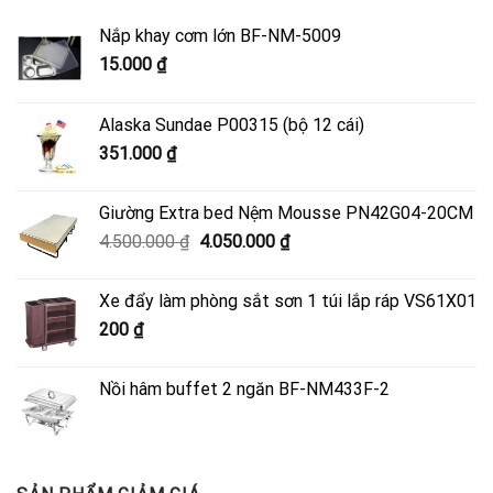
Nắp khay cơm lớn BF-NM-5009
15.000
₫
Alaska Sundae P00315 (bộ 12 cái)
351.000
₫
Giường Extra bed Nệm Mousse PN42G04-20CM
Giá
Giá
4.500.000
₫
4.050.000
₫
gốc
hiện
là:
tại
Xe đẩy làm phòng sắt sơn 1 túi lắp ráp VS61X01
4.500.000 ₫.
là:
200
₫
4.050.000 ₫.
Nồi hâm buffet 2 ngăn BF-NM433F-2