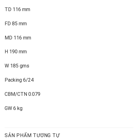
TD 116 mm
FD 85 mm
MD 116 mm
H 190 mm
W 185 gms
Packing 6/24
CBM/CTN 0.079
GW 6 kg
SẢN PHẨM TƯƠNG TỰ