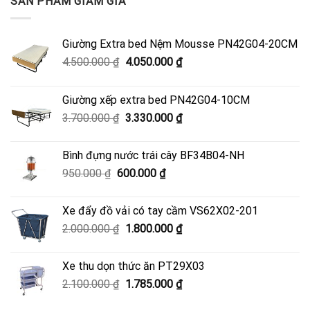
SẢN PHẨM GIẢM GIÁ
Giường Extra bed Nệm Mousse PN42G04-20CM
Giá
Giá
4.500.000
₫
4.050.000
₫
gốc
hiện
là:
tại
Giường xếp extra bed PN42G04-10CM
4.500.000 ₫.
là:
Giá
Giá
3.700.000
₫
3.330.000
₫
4.050.000 ₫.
gốc
hiện
là:
tại
Bình đựng nước trái cây BF34B04-NH
3.700.000 ₫.
là:
Giá
Giá
950.000
₫
600.000
₫
3.330.000 ₫.
gốc
hiện
là:
tại
Xe đẩy đồ vải có tay cầm VS62X02-201
950.000 ₫.
là:
Giá
Giá
2.000.000
₫
1.800.000
₫
600.000 ₫.
gốc
hiện
là:
tại
Xe thu dọn thức ăn PT29X03
2.000.000 ₫.
là:
Giá
Giá
2.100.000
₫
1.785.000
₫
1.800.000 ₫.
gốc
hiện