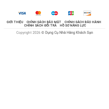
là:
tại
2.100.000 ₫.
là:
1.785.000 ₫.
GIỚI THIỆU
CHÍNH SÁCH BẢO MẬT
CHÍNH SÁCH BẢO HÀNH
CHÍNH SÁCH ĐỔI TRẢ
HỒ SƠ NĂNG LỰC
Copyright 2026 ©
Dụng Cụ Nhà Hàng Khách Sạn