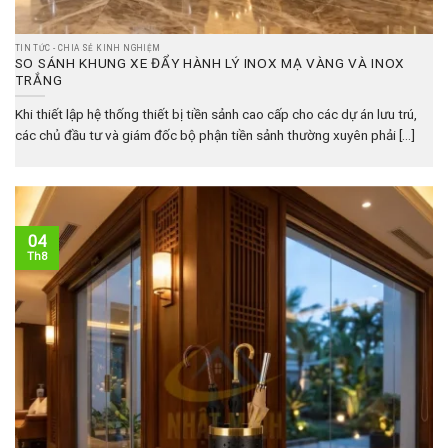
TIN TỨC - CHIA SẺ KINH NGHIỆM
SO SÁNH KHUNG XE ĐẨY HÀNH LÝ INOX MẠ VÀNG VÀ INOX
TRẮNG
Khi thiết lập hệ thống thiết bị tiền sảnh cao cấp cho các dự án lưu trú,
các chủ đầu tư và giám đốc bộ phận tiền sảnh thường xuyên phải [...]
04
Th8