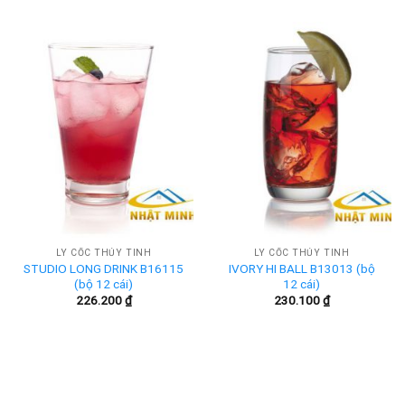
LY CỐC THỦY TINH
LY CỐC THỦY TINH
STUDIO LONG DRINK B16115
IVORY HI BALL B13013 (bộ
(bộ 12 cái)
12 cái)
226.200
₫
230.100
₫