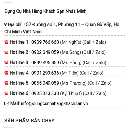
Dụng Cụ Nhà Hàng Khách Sạn Nhật Minh
Địa chỉ:
157 Đường số 1, Phường 11
–
Quận Gò Vấp, Hồ
Chí Minh
Việt Nam
Hotline 1
:
0909.766.660
(Mr Nghĩa) (Call / Zalo)
Hotline 2
:
0902.049.059
(Ms Sang) (Call / Zalo)
Hotline 3
:
0899.495.459
(Ms Hằng) (Call / Zalo)
Hotline 4
:
0901.293.636
(Mr Tiền) (Call / Zalo)
Hotline 5
:
0865.049.059
(Ms Thương) (Call / Zalo)
Hotline 6 :
0935.313.338
(Kỹ Thuật) (Call / Zalo)
Mail:
info@dungcunhahangkhachsan.vn
SẢN PHẨM BÁN CHẠY