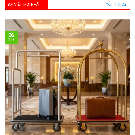
BÀI VIẾT MỚI NHẤT
Xem Tất Cả
06
Th8