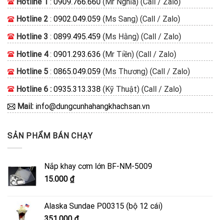
Hotline 1
:
0909.766.660
(Mr Nghĩa) (Call / Zalo)
Hotline 2
:
0902.049.059
(Ms Sang) (Call / Zalo)
Hotline 3
:
0899.495.459
(Ms Hằng) (Call / Zalo)
Hotline 4
:
0901.293.636
(Mr Tiền) (Call / Zalo)
Hotline 5
:
0865.049.059
(Ms Thương) (Call / Zalo)
Hotline 6 :
0935.313.338
(Kỹ Thuật) (Call / Zalo)
Mail:
info@dungcunhahangkhachsan.vn
SẢN PHẨM BÁN CHẠY
Nắp khay cơm lớn BF-NM-5009
15.000
₫
Alaska Sundae P00315 (bộ 12 cái)
351.000
₫