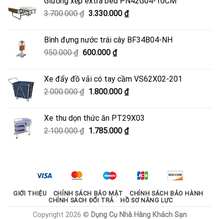
Giường xếp extra bed PN42G04-10CM
4.500.000 ₫.
là:
Giá
Giá
3.700.000
₫
3.330.000
₫
4.050.000 ₫.
gốc
hiện
là:
tại
Bình đựng nước trái cây BF34B04-NH
3.700.000 ₫.
là:
Giá
Giá
950.000
₫
600.000
₫
3.330.000 ₫.
gốc
hiện
là:
tại
Xe đẩy đồ vải có tay cầm VS62X02-201
950.000 ₫.
là:
Giá
Giá
2.000.000
₫
1.800.000
₫
600.000 ₫.
gốc
hiện
là:
tại
Xe thu dọn thức ăn PT29X03
2.000.000 ₫.
là:
Giá
Giá
2.100.000
₫
1.785.000
₫
1.800.000 ₫.
gốc
hiện
là:
tại
2.100.000 ₫.
là:
1.785.000 ₫.
GIỚI THIỆU
CHÍNH SÁCH BẢO MẬT
CHÍNH SÁCH BẢO HÀNH
CHÍNH SÁCH ĐỔI TRẢ
HỒ SƠ NĂNG LỰC
Copyright 2026 ©
Dụng Cụ Nhà Hàng Khách Sạn