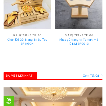
GIÁ KỆ TRANG TRÍ GỖ
GIÁ KỆ TRANG TRÍ GỖ
Chân Đế Gỗ Trang Trí Buffet
Khay gỗ trang trí Temaki – 3
BF-KGCN
lỗ NM-BF0013
BÀI VIẾT MỚI NHẤT
Xem Tất Cả
06
Th8