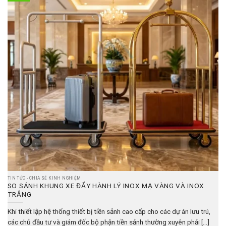
TIN TỨC - CHIA SẺ KINH NGHIỆM
SO SÁNH KHUNG XE ĐẨY HÀNH LÝ INOX MẠ VÀNG VÀ INOX
TRẮNG
Khi thiết lập hệ thống thiết bị tiền sảnh cao cấp cho các dự án lưu trú,
các chủ đầu tư và giám đốc bộ phận tiền sảnh thường xuyên phải [...]