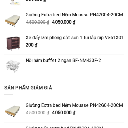
Giường Extra bed Nệm Mousse PN42G04-20CM
Giá
Giá
4.500.000
₫
4.050.000
₫
gốc
hiện
là:
tại
Xe đẩy làm phòng sắt sơn 1 túi lắp ráp VS61X01
4.500.000 ₫.
là:
200
₫
4.050.000 ₫.
Nồi hâm buffet 2 ngăn BF-NM433F-2
SẢN PHẨM GIẢM GIÁ
Giường Extra bed Nệm Mousse PN42G04-20CM
Giá
Giá
4.500.000
₫
4.050.000
₫
gốc
hiện
là:
tại