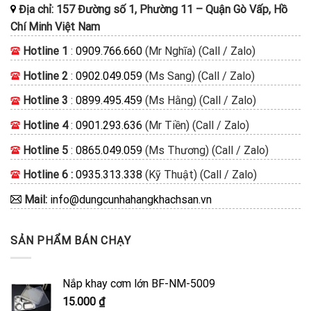
Địa chỉ:
157 Đường số 1, Phường 11
–
Quận Gò Vấp, Hồ
Chí Minh
Việt Nam
Hotline 1
:
0909.766.660
(Mr Nghĩa) (Call / Zalo)
Hotline 2
:
0902.049.059
(Ms Sang) (Call / Zalo)
Hotline 3
:
0899.495.459
(Ms Hằng) (Call / Zalo)
Hotline 4
:
0901.293.636
(Mr Tiền) (Call / Zalo)
Hotline 5
:
0865.049.059
(Ms Thương) (Call / Zalo)
Hotline 6 :
0935.313.338
(Kỹ Thuật) (Call / Zalo)
Mail:
info@dungcunhahangkhachsan.vn
SẢN PHẨM BÁN CHẠY
Nắp khay cơm lớn BF-NM-5009
15.000
₫