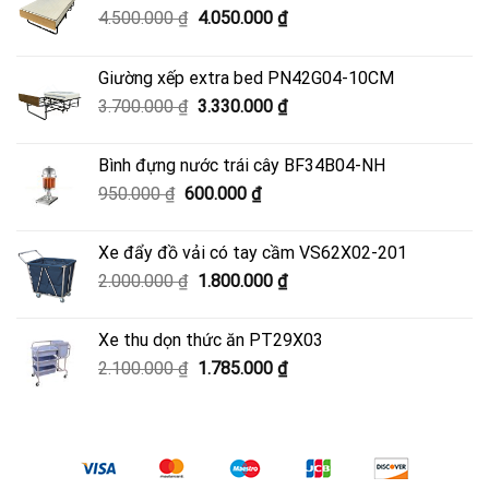
Giá
Giá
4.500.000
₫
4.050.000
₫
gốc
hiện
là:
tại
Giường xếp extra bed PN42G04-10CM
4.500.000 ₫.
là:
Giá
Giá
3.700.000
₫
3.330.000
₫
4.050.000 ₫.
gốc
hiện
là:
tại
Bình đựng nước trái cây BF34B04-NH
3.700.000 ₫.
là:
Giá
Giá
950.000
₫
600.000
₫
3.330.000 ₫.
gốc
hiện
là:
tại
Xe đẩy đồ vải có tay cầm VS62X02-201
950.000 ₫.
là:
Giá
Giá
2.000.000
₫
1.800.000
₫
600.000 ₫.
gốc
hiện
là:
tại
Xe thu dọn thức ăn PT29X03
2.000.000 ₫.
là:
Giá
Giá
2.100.000
₫
1.785.000
₫
1.800.000 ₫.
gốc
hiện
là:
tại
2.100.000 ₫.
là:
1.785.000 ₫.