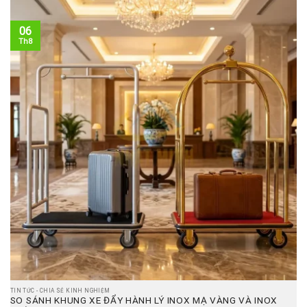
06
Th8
TIN TỨC - CHIA SẺ KINH NGHIỆM
SO SÁNH KHUNG XE ĐẨY HÀNH LÝ INOX MẠ VÀNG VÀ INOX