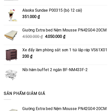
Alaska Sundae P00315 (bộ 12 cái)
351.000
₫
Giường Extra bed Nệm Mousse PN42G04-20CM
Giá
Giá
4.500.000
₫
4.050.000
₫
gốc
hiện
là:
tại
Xe đẩy làm phòng sắt sơn 1 túi lắp ráp VS61X01
4.500.000 ₫.
là:
200
₫
4.050.000 ₫.
Nồi hâm buffet 2 ngăn BF-NM433F-2
SẢN PHẨM GIẢM GIÁ
Giường Extra bed Nệm Mousse PN42G04-20CM