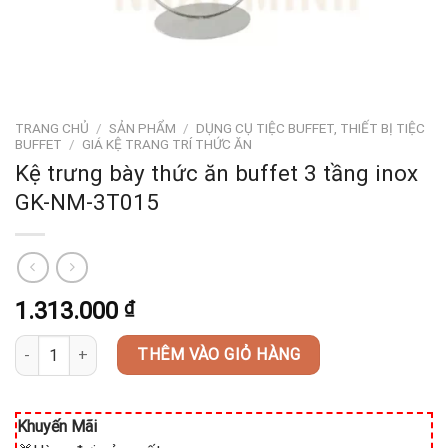
TRANG CHỦ
/
SẢN PHẨM
/
DỤNG CỤ TIỆC BUFFET, THIẾT BỊ TIỆC
BUFFET
/
GIÁ KỆ TRANG TRÍ THỨC ĂN
Kệ trưng bày thức ăn buffet 3 tầng inox
GK-NM-3T015
1.313.000
₫
Kệ trưng bày thức ăn buffet 3 tầng inox GK-NM-3T015 số lượng
THÊM VÀO GIỎ HÀNG
Khuyến Mãi