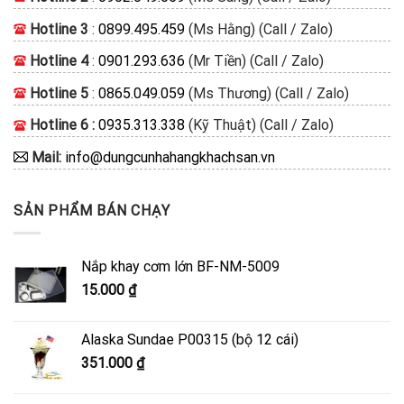
Hotline 3
:
0899.495.459
(Ms Hằng) (Call / Zalo)
Hotline 4
:
0901.293.636
(Mr Tiền) (Call / Zalo)
Hotline 5
:
0865.049.059
(Ms Thương) (Call / Zalo)
Hotline 6 :
0935.313.338
(Kỹ Thuật) (Call / Zalo)
Mail:
info@dungcunhahangkhachsan.vn
SẢN PHẨM BÁN CHẠY
Nắp khay cơm lớn BF-NM-5009
15.000
₫
Alaska Sundae P00315 (bộ 12 cái)
351.000
₫