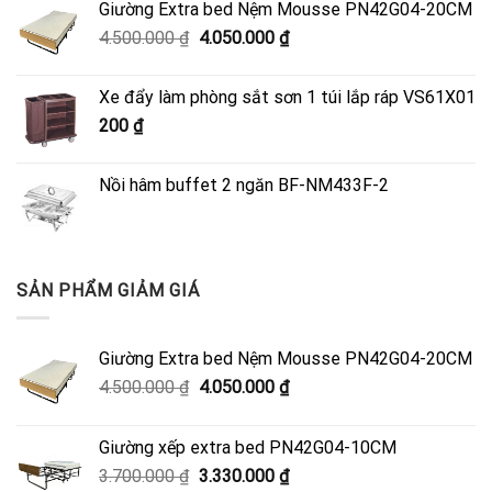
Giường Extra bed Nệm Mousse PN42G04-20CM
Giá
Giá
4.500.000
₫
4.050.000
₫
gốc
hiện
là:
tại
Xe đẩy làm phòng sắt sơn 1 túi lắp ráp VS61X01
4.500.000 ₫.
là:
200
₫
4.050.000 ₫.
Nồi hâm buffet 2 ngăn BF-NM433F-2
SẢN PHẨM GIẢM GIÁ
Giường Extra bed Nệm Mousse PN42G04-20CM
Giá
Giá
4.500.000
₫
4.050.000
₫
gốc
hiện
là:
tại
Giường xếp extra bed PN42G04-10CM
4.500.000 ₫.
là:
Giá
Giá
3.700.000
₫
3.330.000
₫
4.050.000 ₫.