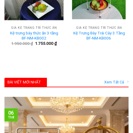
GIÁ KỆ TRANG TRÍ THỨC ĂN
GIÁ KỆ TRANG TRÍ THỨC ĂN
Kệ trưng bày thức ăn 3 tầng
Kệ Trưng Bày Trái Cây 3 Tầng
BF-NM-KB002
BF-NM-KB006
Giá
Giá
1.950.000
₫
1.755.000
₫
gốc
hiện
là:
tại
1.950.000 ₫.
là:
1.755.000 ₫.
BÀI VIẾT MỚI NHẤT
Xem Tất Cả
06
Th8