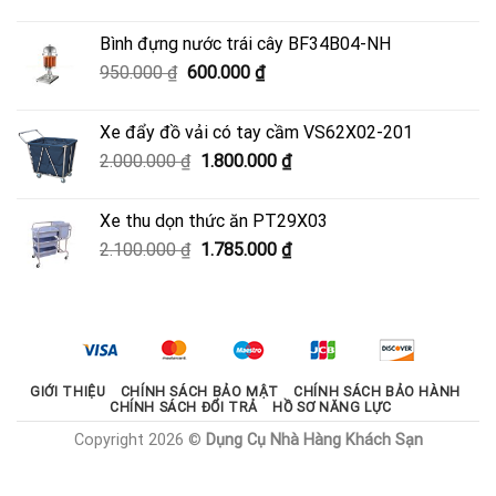
gốc
hiện
là:
tại
Bình đựng nước trái cây BF34B04-NH
3.700.000 ₫.
là:
Giá
Giá
950.000
₫
600.000
₫
3.330.000 ₫.
gốc
hiện
là:
tại
Xe đẩy đồ vải có tay cầm VS62X02-201
950.000 ₫.
là:
Giá
Giá
2.000.000
₫
1.800.000
₫
600.000 ₫.
gốc
hiện
là:
tại
Xe thu dọn thức ăn PT29X03
2.000.000 ₫.
là:
Giá
Giá
2.100.000
₫
1.785.000
₫
1.800.000 ₫.
gốc
hiện
là:
tại
2.100.000 ₫.
là:
1.785.000 ₫.
GIỚI THIỆU
CHÍNH SÁCH BẢO MẬT
CHÍNH SÁCH BẢO HÀNH
CHÍNH SÁCH ĐỔI TRẢ
HỒ SƠ NĂNG LỰC
Copyright 2026 ©
Dụng Cụ Nhà Hàng Khách Sạn