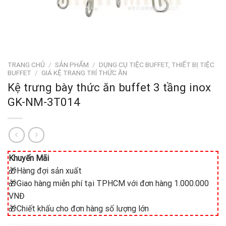
TRANG CHỦ
/
SẢN PHẨM
/
DỤNG CỤ TIỆC BUFFET, THIẾT BỊ TIỆC
BUFFET
/
GIÁ KỆ TRANG TRÍ THỨC ĂN
Kệ trưng bày thức ăn buffet 3 tầng inox
GK-NM-3T014
Khuyến Mãi
🎁Hàng đợi sản xuất
🎁Giao hàng miễn phí tại TPHCM với đơn hàng 1.000.000
VNĐ
🎁Chiết khấu cho đơn hàng số lượng lớn