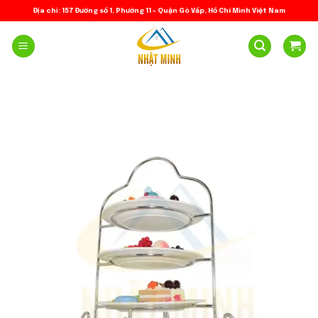
Skip
Địa chỉ: 157 Đường số 1, Phường 11 – Quận Gò Vấp, Hồ Chí Minh Việt Nam
to
content