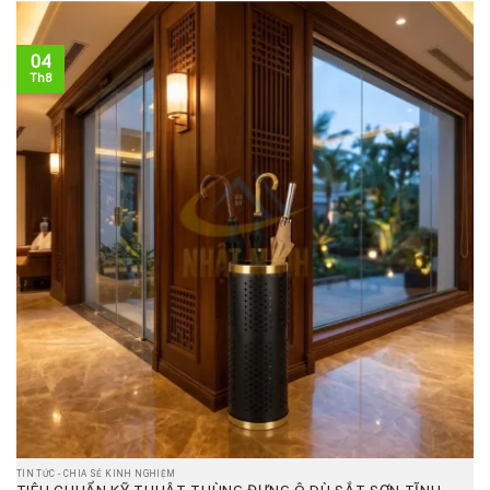
04
Th8
TIN TỨC - CHIA SẺ KINH NGHIỆM
TIÊU CHUẨN KỸ THUẬT THÙNG ĐỰNG Ô DÙ SẮT SƠN TĨNH