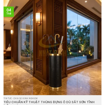
04
Th8
TIN TỨC - CHIA SẺ KINH NGHIỆM
TIÊU CHUẨN KỸ THUẬT THÙNG ĐỰNG Ô DÙ SẮT SƠN TĨNH