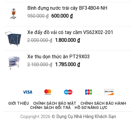
là:
tại
Bình đựng nước trái cây BF34B04-NH
3.700.000 ₫.
là:
Giá
Giá
950.000
₫
600.000
₫
3.330.000 ₫.
gốc
hiện
là:
tại
Xe đẩy đồ vải có tay cầm VS62X02-201
950.000 ₫.
là:
Giá
Giá
2.000.000
₫
1.800.000
₫
600.000 ₫.
gốc
hiện
là:
tại
Xe thu dọn thức ăn PT29X03
2.000.000 ₫.
là:
Giá
Giá
2.100.000
₫
1.785.000
₫
1.800.000 ₫.
gốc
hiện
là:
tại
2.100.000 ₫.
là:
1.785.000 ₫.
GIỚI THIỆU
CHÍNH SÁCH BẢO MẬT
CHÍNH SÁCH BẢO HÀNH
CHÍNH SÁCH ĐỔI TRẢ
HỒ SƠ NĂNG LỰC
Copyright 2026 ©
Dụng Cụ Nhà Hàng Khách Sạn