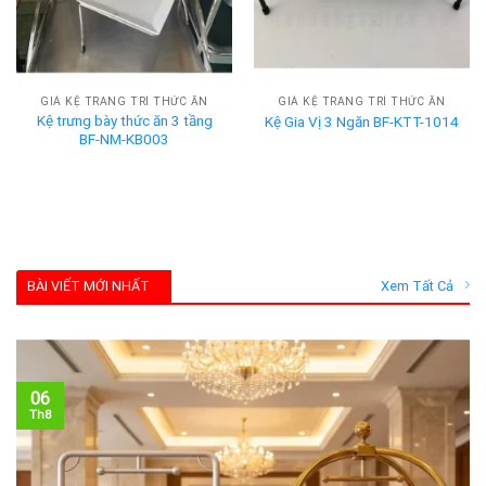
GIÁ KỆ TRANG TRÍ THỨC ĂN
GIÁ KỆ TRANG TRÍ THỨC ĂN
Kệ trưng bày thức ăn 3 tầng
Kệ Gia Vị 3 Ngăn BF-KTT-1014
BF-NM-KB003
BÀI VIẾT MỚI NHẤT
Xem Tất Cả
06
Th8