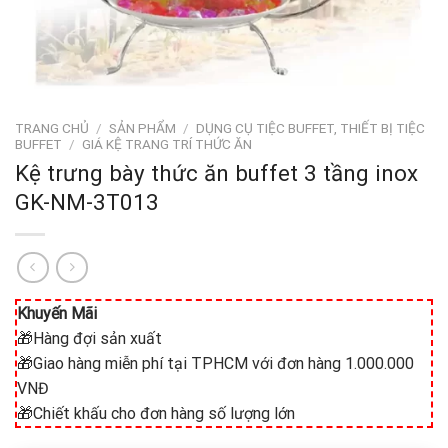
TRANG CHỦ
/
SẢN PHẨM
/
DỤNG CỤ TIỆC BUFFET, THIẾT BỊ TIỆC
BUFFET
/
GIÁ KỆ TRANG TRÍ THỨC ĂN
Kệ trưng bày thức ăn buffet 3 tầng inox
GK-NM-3T013
Khuyến Mãi
🎁Hàng đợi sản xuất
🎁Giao hàng miễn phí tại TPHCM với đơn hàng 1.000.000
VNĐ
🎁Chiết khấu cho đơn hàng số lượng lớn