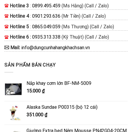
Hotline 3
:
0899.495.459
(Ms Hằng) (Call / Zalo)
Hotline 4
:
0901.293.636
(Mr Tiền) (Call / Zalo)
Hotline 5
:
0865.049.059
(Ms Thương) (Call / Zalo)
Hotline 6 :
0935.313.338
(Kỹ Thuật) (Call / Zalo)
Mail:
info@dungcunhahangkhachsan.vn
SẢN PHẨM BÁN CHẠY
Nắp khay cơm lớn BF-NM-5009
15.000
₫
Alaska Sundae P00315 (bộ 12 cái)
351.000
₫
Giường Extra bed Nệm Mousse PN42G04-20CM