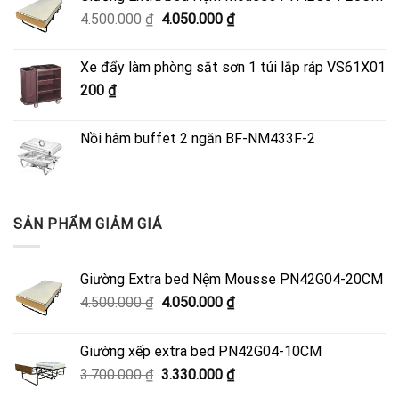
Giá
Giá
4.500.000
₫
4.050.000
₫
gốc
hiện
là:
tại
Xe đẩy làm phòng sắt sơn 1 túi lắp ráp VS61X01
4.500.000 ₫.
là:
200
₫
4.050.000 ₫.
Nồi hâm buffet 2 ngăn BF-NM433F-2
SẢN PHẨM GIẢM GIÁ
Giường Extra bed Nệm Mousse PN42G04-20CM
Giá
Giá
4.500.000
₫
4.050.000
₫
gốc
hiện
là:
tại
Giường xếp extra bed PN42G04-10CM
4.500.000 ₫.
là:
Giá
Giá
3.700.000
₫
3.330.000
₫
4.050.000 ₫.
gốc
hiện