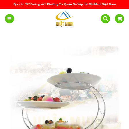
Skip
Địa chỉ: 157 Đường số 1, Phường 11 – Quận Gò Vấp, Hồ Chí Minh Việt Nam
to
content