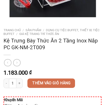
TRANG CHỦ
/
SẢN PHẨM
/
DỤNG CỤ TIỆC BUFFET, THIẾT BỊ TIỆC
BUFFET
/
GIÁ KỆ TRANG TRÍ THỨC ĂN
Kệ Trưng Bày Thức Ăn 2 Tầng Inox Nắp
PC GK-NM-2T009
1.183.000
₫
Kệ Trưng Bày Thức Ăn 2 Tầng Inox Nắp PC GK-NM-2T009 số lượn
THÊM VÀO GIỎ HÀNG
Khuyến Mãi