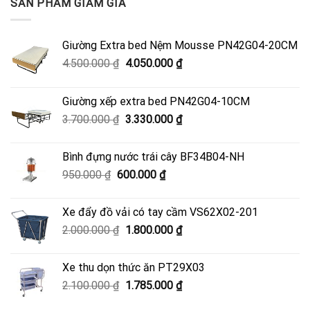
SẢN PHẨM GIẢM GIÁ
Giường Extra bed Nệm Mousse PN42G04-20CM
Giá
Giá
4.500.000
₫
4.050.000
₫
gốc
hiện
là:
tại
Giường xếp extra bed PN42G04-10CM
4.500.000 ₫.
là:
Giá
Giá
3.700.000
₫
3.330.000
₫
4.050.000 ₫.
gốc
hiện
là:
tại
Bình đựng nước trái cây BF34B04-NH
3.700.000 ₫.
là:
Giá
Giá
950.000
₫
600.000
₫
3.330.000 ₫.
gốc
hiện
là:
tại
Xe đẩy đồ vải có tay cầm VS62X02-201
950.000 ₫.
là:
Giá
Giá
2.000.000
₫
1.800.000
₫
600.000 ₫.
gốc
hiện
là:
tại
Xe thu dọn thức ăn PT29X03
2.000.000 ₫.
là:
Giá
Giá
2.100.000
₫
1.785.000
₫
1.800.000 ₫.
gốc
hiện