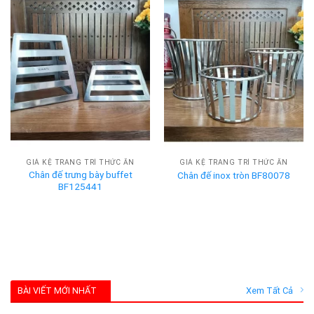
GIÁ KỆ TRANG TRÍ THỨC ĂN
GIÁ KỆ TRANG TRÍ THỨC ĂN
Chân đế trưng bày buffet
Chân đế inox tròn BF80078
BF125441
BÀI VIẾT MỚI NHẤT
Xem Tất Cả