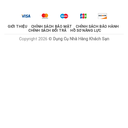
là:
tại
2.100.000 ₫.
là:
1.785.000 ₫.
GIỚI THIỆU
CHÍNH SÁCH BẢO MẬT
CHÍNH SÁCH BẢO HÀNH
CHÍNH SÁCH ĐỔI TRẢ
HỒ SƠ NĂNG LỰC
Copyright 2026 ©
Dụng Cụ Nhà Hàng Khách Sạn