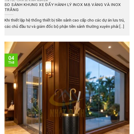
TIN TỨC - CHIA SẺ KINH NGHIỆM
SO SÁNH KHUNG XE ĐẨY HÀNH LÝ INOX MẠ VÀNG VÀ INOX
TRẮNG
Khi thiết lập hệ thống thiết bị tiền sảnh cao cấp cho các dự án lưu trú,
các chủ đầu tư và giám đốc bộ phận tiền sảnh thường xuyên phải [...]
04
Th8