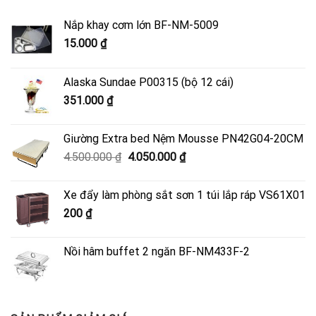
Nắp khay cơm lớn BF-NM-5009
15.000
₫
Alaska Sundae P00315 (bộ 12 cái)
351.000
₫
Giường Extra bed Nệm Mousse PN42G04-20CM
Giá
Giá
4.500.000
₫
4.050.000
₫
gốc
hiện
là:
tại
Xe đẩy làm phòng sắt sơn 1 túi lắp ráp VS61X01
4.500.000 ₫.
là:
200
₫
4.050.000 ₫.
Nồi hâm buffet 2 ngăn BF-NM433F-2