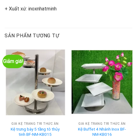
+ Xuất xứ: inoxnhatminh
SẢN PHẨM TƯƠNG TỰ
Giảm giá!
GIÁ KỆ TRANG TRÍ THỨC ĂN
GIÁ KỆ TRANG TRÍ THỨC ĂN
Kệ trưng bày 5 tầng tô thủy
Kệ Buffet 4 Nhánh Inox BF-
tinh BF-NM-KB015
NM-KB016