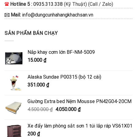
Hotline 5 :
0935.313.338
(Kỹ Thuật) (Call / Zalo)
Mail:
info@dungcunhahangkhachsan.vn
SẢN PHẨM BÁN CHẠY
Nắp khay cơm lớn BF-NM-5009
15.000
₫
Alaska Sundae P00315 (bộ 12 cái)
351.000
₫
Giường Extra bed Nệm Mousse PN42G04-20CM
Giá
Giá
4.500.000
₫
4.050.000
₫
gốc
hiện
là:
tại
Xe đẩy làm phòng sắt sơn 1 túi lắp ráp VS61X01
4.500.000 ₫.
là:
200
₫
4.050.000 ₫.