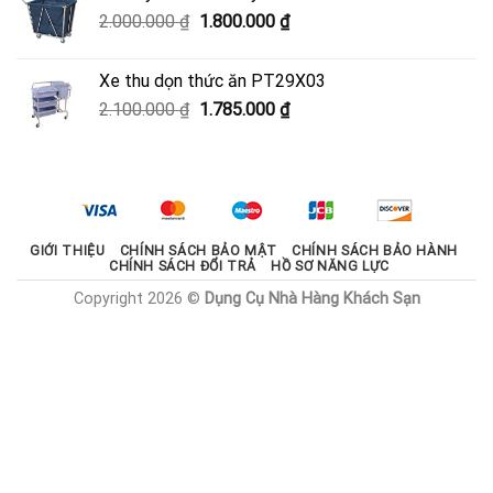
950.000 ₫.
là:
Giá
Giá
2.000.000
₫
1.800.000
₫
600.000 ₫.
gốc
hiện
là:
tại
Xe thu dọn thức ăn PT29X03
2.000.000 ₫.
là:
Giá
Giá
2.100.000
₫
1.785.000
₫
1.800.000 ₫.
gốc
hiện
là:
tại
2.100.000 ₫.
là:
1.785.000 ₫.
GIỚI THIỆU
CHÍNH SÁCH BẢO MẬT
CHÍNH SÁCH BẢO HÀNH
CHÍNH SÁCH ĐỔI TRẢ
HỒ SƠ NĂNG LỰC
Copyright 2026 ©
Dụng Cụ Nhà Hàng Khách Sạn