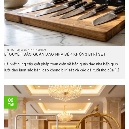
TIN TỨC - CHIA SẺ KINH NGHIỆM
BÍ QUYẾT BẢO QUẢN DAO NHÀ BẾP KHÔNG BỊ RỈ SÉT
Bài viết cung cấp giải pháp toàn diện về bảo quản dao nhà bếp giúp
lưỡi dao luôn sắc bén, dao không bị rỉ sét và kéo dài tuổi thọ của [...]
06
Th8