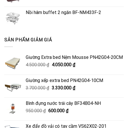
Nồi hâm buffet 2 ngăn BF-NM433F-2
SẢN PHẨM GIẢM GIÁ
Giường Extra bed Nệm Mousse PN42G04-20CM
Giá
Giá
4.500.000
₫
4.050.000
₫
gốc
hiện
là:
tại
Giường xếp extra bed PN42G04-10CM
4.500.000 ₫.
là:
Giá
Giá
3.700.000
₫
3.330.000
₫
4.050.000 ₫.
gốc
hiện
là:
tại
Bình đựng nước trái cây BF34B04-NH
3.700.000 ₫.
là:
Giá
Giá
950.000
₫
600.000
₫
3.330.000 ₫.
gốc
hiện
là:
tại
Xe đẩy đồ vải có tay cầm VS62X02-201