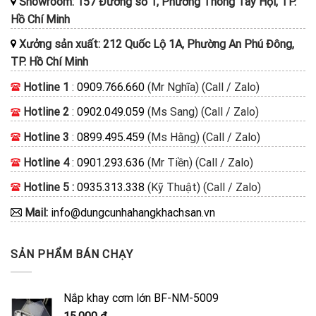
Showroom: 157 Đường số 1, Phường Thông Tây Hội, TP.
Hồ Chí Minh
Xưởng sản xuất: 212 Quốc Lộ 1A, Phường An Phú Đông,
TP. Hồ Chí Minh
Hotline 1
:
0909.766.660
(Mr Nghĩa) (Call / Zalo)
Hotline 2
:
0902.049.059
(Ms Sang) (Call / Zalo)
Hotline 3
:
0899.495.459
(Ms Hằng) (Call / Zalo)
Hotline 4
:
0901.293.636
(Mr Tiền) (Call / Zalo)
Hotline 5 :
0935.313.338
(Kỹ Thuật) (Call / Zalo)
Mail:
info@dungcunhahangkhachsan.vn
SẢN PHẨM BÁN CHẠY
Nắp khay cơm lớn BF-NM-5009