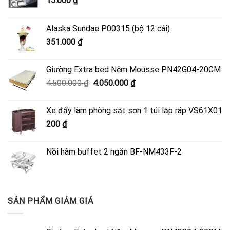
15.000
₫
Alaska Sundae P00315 (bộ 12 cái)
351.000
₫
Giường Extra bed Nệm Mousse PN42G04-20CM
Giá
Giá
4.500.000
₫
4.050.000
₫
gốc
hiện
là:
tại
Xe đẩy làm phòng sắt sơn 1 túi lắp ráp VS61X01
4.500.000 ₫.
là:
200
₫
4.050.000 ₫.
Nồi hâm buffet 2 ngăn BF-NM433F-2
SẢN PHẨM GIẢM GIÁ