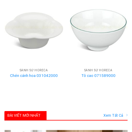
SÀNH SỨ HORECA
SÀNH SỨ HORECA
Chén cánh hoa 031042000
Tô cao 071589000
BÀI VIẾT MỚI NHẤT
Xem Tất Cả