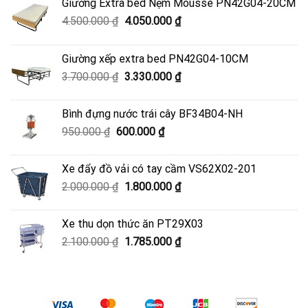
Giường Extra bed Nệm Mousse PN42G04-20CM
Giá
Giá
4.500.000
₫
4.050.000
₫
gốc
hiện
là:
tại
Giường xếp extra bed PN42G04-10CM
4.500.000 ₫.
là:
Giá
Giá
3.700.000
₫
3.330.000
₫
4.050.000 ₫.
gốc
hiện
là:
tại
Bình đựng nước trái cây BF34B04-NH
3.700.000 ₫.
là:
Giá
Giá
950.000
₫
600.000
₫
3.330.000 ₫.
gốc
hiện
là:
tại
Xe đẩy đồ vải có tay cầm VS62X02-201
950.000 ₫.
là:
Giá
Giá
2.000.000
₫
1.800.000
₫
600.000 ₫.
gốc
hiện
là:
tại
Xe thu dọn thức ăn PT29X03
2.000.000 ₫.
là:
Giá
Giá
2.100.000
₫
1.785.000
₫
1.800.000 ₫.
gốc
hiện
là:
tại
2.100.000 ₫.
là:
1.785.000 ₫.