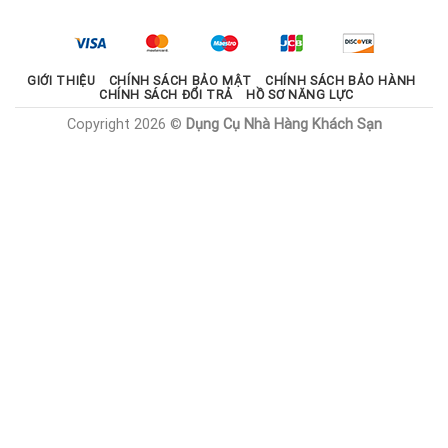
2.100.000 ₫.
là:
1.785.000 ₫.
GIỚI THIỆU
CHÍNH SÁCH BẢO MẬT
CHÍNH SÁCH BẢO HÀNH
CHÍNH SÁCH ĐỔI TRẢ
HỒ SƠ NĂNG LỰC
Copyright 2026 ©
Dụng Cụ Nhà Hàng Khách Sạn