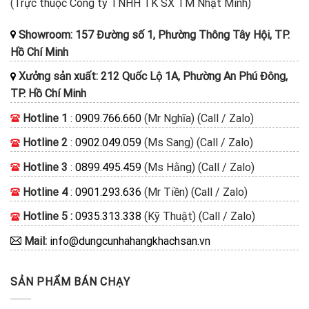
(Trực thuộc Công ty TNHH TK SX TM Nhật Minh)
Showroom: 157 Đường số 1, Phường Thông Tây Hội, TP.
Hồ Chí Minh
Xưởng sản xuất: 212 Quốc Lộ 1A, Phường An Phú Đông,
TP. Hồ Chí Minh
Hotline 1
:
0909.766.660
(Mr Nghĩa) (Call / Zalo)
Hotline 2
:
0902.049.059
(Ms Sang) (Call / Zalo)
Hotline 3
:
0899.495.459
(Ms Hằng) (Call / Zalo)
Hotline 4
:
0901.293.636
(Mr Tiền) (Call / Zalo)
Hotline 5 :
0935.313.338
(Kỹ Thuật) (Call / Zalo)
Mail:
info@dungcunhahangkhachsan.vn
SẢN PHẨM BÁN CHẠY