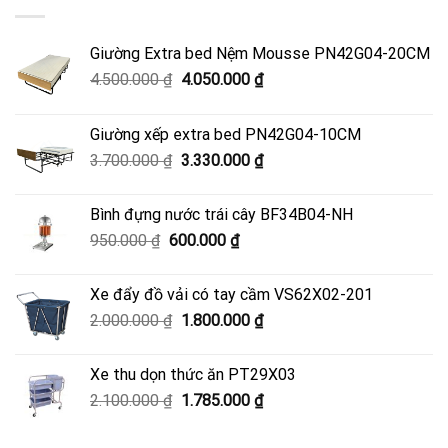
Giường Extra bed Nệm Mousse PN42G04-20CM
Giá
Giá
4.500.000
₫
4.050.000
₫
gốc
hiện
là:
tại
Giường xếp extra bed PN42G04-10CM
4.500.000 ₫.
là:
Giá
Giá
3.700.000
₫
3.330.000
₫
4.050.000 ₫.
gốc
hiện
là:
tại
Bình đựng nước trái cây BF34B04-NH
3.700.000 ₫.
là:
Giá
Giá
950.000
₫
600.000
₫
3.330.000 ₫.
gốc
hiện
là:
tại
Xe đẩy đồ vải có tay cầm VS62X02-201
950.000 ₫.
là:
Giá
Giá
2.000.000
₫
1.800.000
₫
600.000 ₫.
gốc
hiện
là:
tại
Xe thu dọn thức ăn PT29X03
2.000.000 ₫.
là:
Giá
Giá
2.100.000
₫
1.785.000
₫
1.800.000 ₫.
gốc
hiện
là:
tại