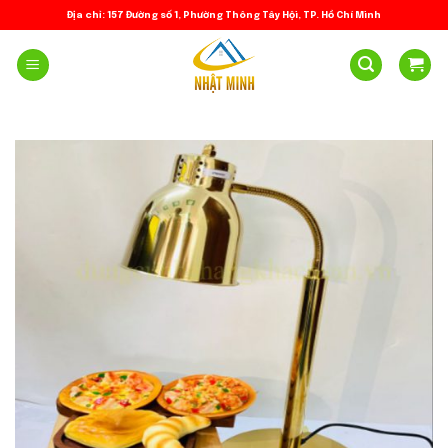
Skip
Địa chỉ: 157 Đường số 1, Phường Thông Tây Hội, TP. Hồ Chí Minh
to
content