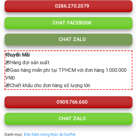
0286.270.2079
CHAT FACEBOOK
CHAT ZALO
Khuyến Mãi
🎁Hàng đợi sản xuất
🎁Giao hàng miễn phí tại TPHCM với đơn hàng 1.000.000
VNĐ
🎁Chiết khấu cho đơn hàng số lượng lớn
0909.766.660
CHAT ZALO
Danh mục:
Đèn hâm nóng thức ăn buffet