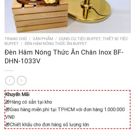
TRANG CHỦ
/
SẢN PHẨM
/
DỤNG CỤ TIỆC BUFFET, THIẾT BỊ TIỆC
BUFFET
/
ĐÈN HÂM NÓNG THỨC ĂN BUFFET
Đèn Hâm Nóng Thức Ăn Chân Inox BF-
DHN-1033V
Khuyến Mãi
🎁Hàng có sẵn tại kho
🎁Giao hàng miễn phí tại TPHCM với đơn hàng 1.000.000
VNĐ
🎁Chiết khấu cho đơn hàng số lượng lớn