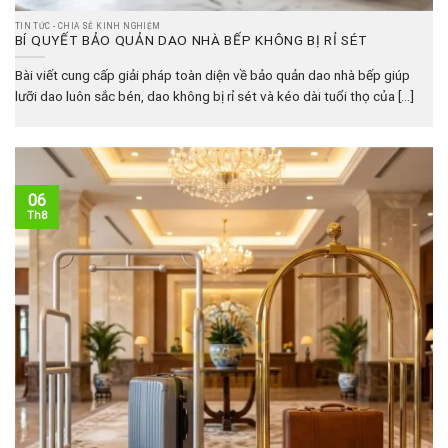
TIN TỨC - CHIA SẺ KINH NGHIỆM
BÍ QUYẾT BẢO QUẢN DAO NHÀ BẾP KHÔNG BỊ RỈ SÉT
Bài viết cung cấp giải pháp toàn diện về bảo quản dao nhà bếp giúp
lưỡi dao luôn sắc bén, dao không bị rỉ sét và kéo dài tuổi thọ của [...]
06
Th8