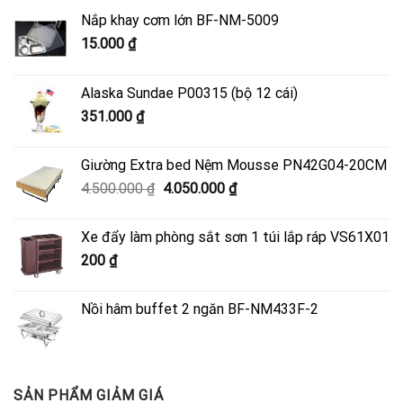
Nắp khay cơm lớn BF-NM-5009
15.000
₫
Alaska Sundae P00315 (bộ 12 cái)
351.000
₫
Giường Extra bed Nệm Mousse PN42G04-20CM
Giá
Giá
4.500.000
₫
4.050.000
₫
gốc
hiện
là:
tại
Xe đẩy làm phòng sắt sơn 1 túi lắp ráp VS61X01
4.500.000 ₫.
là:
200
₫
4.050.000 ₫.
Nồi hâm buffet 2 ngăn BF-NM433F-2
SẢN PHẨM GIẢM GIÁ